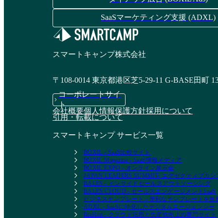
SaaSマーケティング支援 (ADXL)
スマートキャンプ株式会社
〒108-0014 東京都港区芝5-29-11 G-BASE田町 1
コーポレートサイ
ト
会社概要
個人情報保護方針
採用について
引用・転載について
スマートキャンプ サービス一覧
BOXIL - SaaS比較サイト
BOXIL Magazine - SaaS情報メディア
BOXIL EXPO - オンライン展示会
JAPAN LEADERS SUMMIT- エグゼクティブ
BALES - インサイドセールスアウトソーシング
BALES CLOUD - セールスエンゲージメントSaaS
ビジネステンプレート - 便利なテンプレートを
ADXL - SaaSに特化したデジタルエージェンシー
BizHint - クラウド活用と生産性向上の専門サイト