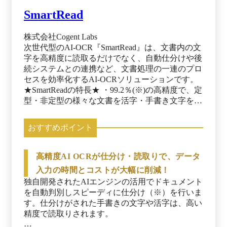
SmartRead
株式会社Cogent Labs
次世代型のAI-OCR『SmartRead』は、文書内の文
字を高精度に読取るだけでなく、自動仕分けや後
続システムとの連携など、文書処理の一連のプロ
セスを効率化するAI-OCRソリューションです。
★SmartReadの特長★ ・99.2％(※)の高精度で、定
型・非定型の様々な文書を活字・手書き文字を問
わず読み取り ・初期費用＆月額システム料不要
で、利用料は月額3万円～ ※年払い ・AIを駆使し
おすすめポイント
たスマートベリファイ機能で確認修正時間を大幅
に短縮 ・APIや主要RPAとのコネクタを無償で提
供（UiPath、WinActor、BizRobo!、BluePrism）
高精度AI OCRが仕分け・読取りで、データ
500枚までお試しできる無償トライアルも好評受
入力の時間とコストが大幅に削減！
付中です。SmartReadの読み取り精度や操作性の
独自開発されたAIエンジンの活用でドキュメント
高さをぜひ実感してください。 ※出典：
を自動判別しスピーディに仕分け（※）を行いま
SmartRead公式HP（2025年10月17日）
す。仕分けがされた手書きの文字や活字は、高い
精度で読取りされます。
