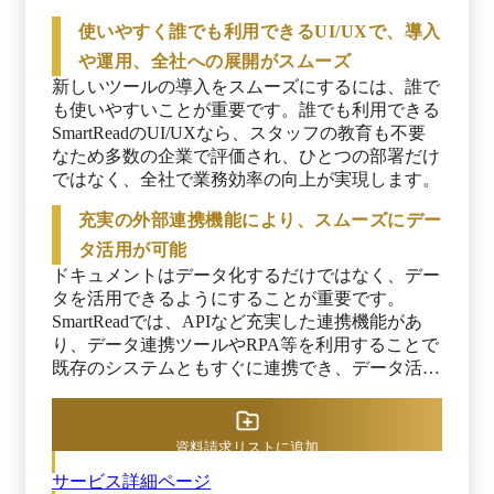
これまで人手がかかっていたデータの入力作業は
使いやすく誰でも利用できるUI/UXで、導入
「SmartRead」の導入により時間とコストが削減
でき、人しかできない業務へリソースの投下がで
や運用、全社への展開がスムーズ
新しいツールの導入をスムーズにするには、誰で
も使いやすいことが重要です。誰でも利用できる
SmartReadのUI/UXなら、スタッフの教育も不要
なため多数の企業で評価され、ひとつの部署だけ
ではなく、全社で業務効率の向上が実現します。
充実の外部連携機能により、スムーズにデー
タ活用が可能
ドキュメントはデータ化するだけではなく、デー
タを活用できるようにすることが重要です。
SmartReadでは、APIなど充実した連携機能があ
り、データ連携ツールやRPA等を利用することで
既存のシステムともすぐに連携でき、データ活用
や企業のDX化が推進されます。
資料請求リストに追加
サービス詳細ページ