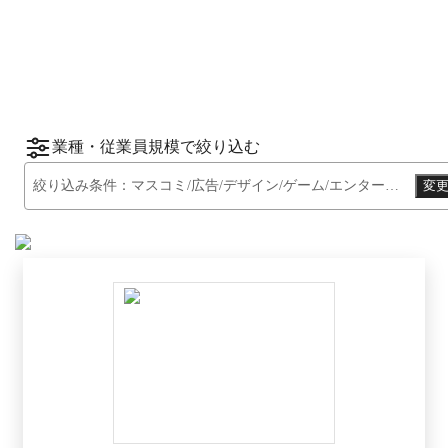
ーから資料請求されたサービスをもとに、カ
*1
*2
テゴリ別ランキング
をご紹介します。
※掲載している情報は
2026年1月14日
時点の
情報です。
業種・従業員規模で絞り込む
絞り込み条件：
マスコミ/広告/デザイン/ゲーム/エンターテイメント系
変