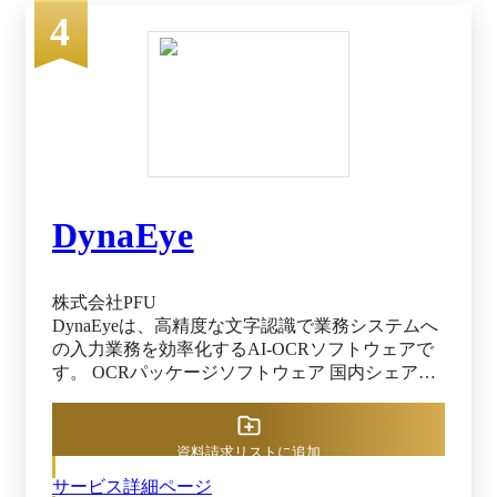
管理も行えます。
4
DynaEye
株式会社PFU
DynaEyeは、高精度な文字認識で業務システムへ
の入力業務を効率化するAI-OCRソフトウェアで
す。 OCRパッケージソフトウェア 国内シェア
No.1(*1) の「DynaEye」シリーズは、1997年の発
売以来、利用量無制限による予算化しやすい価格
面、およびオンプレミス環境でご利用いただける
資料請求リストに追加
安全性を高くご評価いただき、自治体・金融をは
サービス詳細ページ
じめ累計7,900社のお客様に導入されています。