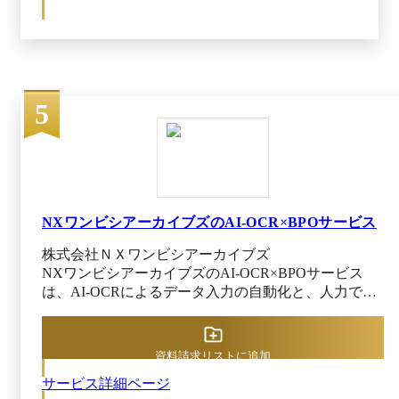
DynaEyeがご好評なポイント！ --------------------------
----------------------------------------------------------------------
- 【料金】 枚数制限なく定額で使い放
題！予算化しやすく業務繁忙期も安心 【セキュ
リティ】 オンプレミス型製品のため、個人情報
や機微情報漏えいの心配なし！ 【レスポン
5
ス】 大量OCR時もすぐに結果確認が可能！待
ち時間のない業務を実現 ----------------------------------
---------------------------------------------------------------
◆DynaEye 11 Entry AI-OCR の強み １．請求書･
注文書･納品書などの多様なレイアウトが存在す
る帳票に対応！ 請求書などの帳票は、取引先
NXワンビシアーカイブズのAI-OCR×BPOサービス
によってレイアウトが異なります。 ｢DynaEye
11 Entry AI-OCR｣では、取引先によって項目名や
株式会社ＮＸワンビシアーカイブズ
位置が異なる帳票を一括で読み取ることが可能で
NXワンビシアーカイブズのAI-OCR×BPOサービス
す。 ２．自社で取り扱う帳票に特化した認識
は、AI-OCRによるデータ入力の自動化と、人力での
精度向上を実現！ 自動検索された読取位置が
読取データの補正・確認作業、さらに前工程の紙のス
間違っていた場合でも、修正した読取位置を保存
キャンから後工程のデータ加工まで業務プロセスをト
できる｢レイアウト学習｣機能を搭載。 ｢レイア
ータルにサポートするサービスです。お客様は帳票を
資料請求リストに追加
ウト学習｣機能を使うことで、次回から正しい位
送付いただくだけで、高精度のデータを受領すること
置で認識します。 学習データはPC内に保存さ
サービス詳細ページ
ができます。お客様の現在の業務内容やこれから実現