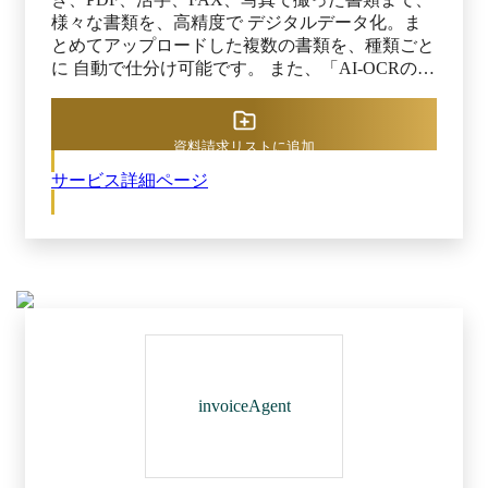
様々な書類を、高精度で デジタルデータ化。ま
とめてアップロードした複数の書類を、種類ごと
に 自動で仕分け可能です。 また、「AI-OCRの効
果が分からなくて利用に踏み出せない」「本当に
精度が 出るか不安」といったお客様向けに、本
番同様の環境を用いて当製品の 効果を実感いた
資料請求リストに追加
だける1ヶ月間のプログラムをご用意しておりま
サービス詳細ページ
す。 【特徴】 ■高精度の文字認識 ■生成AI実装で
非定型帳票にも対応 ■AIエージェントが代わりに
タスクを実行 ■バラバラの帳票を、AIで自動仕分
け ■APIで各種システム連携が可能 ※AI inside か
らのご案内 お客様からのお問い合わせに迅速か
つ適切にお答えし、又は情報提供をさせていただ
くため 資料請求時フォームに入力いただいた情
報を弊社のパートナーに随時提供し、パートナー
からお客様にご連絡を差し上げる場合もありま
す。
invoiceAgent