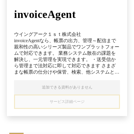
invoiceAgent
ウイングアーク１ｓｔ株式会社
invoiceAgentなら、帳票の出力、管理～配信まで
親和性の高いシリーズ製品でワンプラットフォー
ムで対応できます。 業務システム散在の課題を
解決し、一元管理を実現できます。 ・送受信か
ら管理まで法対応に即して対応できます さまざ
まな帳票の仕分けや保管、検索、他システムとの
連携を行えます。さらに、取引帳票の送受信から
管理までを一括で行えるほか、最適な帳票フォー
追加できる資料がありません
マットをそのままに、電子帳簿保存法やインボイ
ス制度にも対応可能です。 ・高精度なOCR読み
サービス詳細ページ
取りと自動仕分けで管理工数を削減できます 活
字／手書き文字を高精度に読み取り、データ化で
きます。独自の処理機能によって、システム入力
の正確性向上と目視確認の作業コストを削減可能
です。また、商取引における契約の確認や署名、