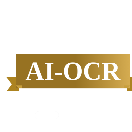
半期
資料請求数ランキング
AI-OCR
集計期間
2025年7月1日
〜
12月31日
2025
年
下半期
（
7月
〜
12月
）にBOXILユーザ