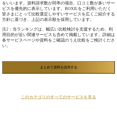
ステムやRPAへ連携でき、データ入力作業のゼロ化に
するクラウド型CSPです。 (Contents Service
をいいます。資料請求数が同率の場合、口コミ数が多いサー
Platform)
よって、社員が本来の業務へ集中できる環境を実現し
ビスを優先的に表示しています。BOXILをご利用いただく
ます。 企業のDX推進を力強く後押しし、人手不足の
皆さまにとって比較選定しやすいサービスを広くご紹介する
解消や業務効率化、データ活用による価値創出をサポ
方針に基づき、上記の表示順を採用しています。
ートします。
注2：当ランキングは、幅広い比較検討を支援するため、利
用目的が近い関連サービスも含めて掲載しています。詳細は
各サービスページや資料をご確認のうえ比較をご検討くださ
い。
まとめて資料を請求する
このカテゴリのすべてのサービスを見る