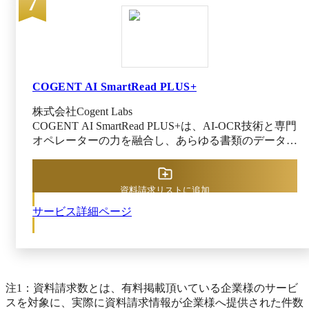
7
を保存します。 3ステップの簡単な操作で｢レ
や、非定型文書の読み取りにも対応し、お客様のDX
イアウト学習｣をすることにより、次回から正し
に貢献します。 また Power Automate for desktop との
い位置で認識可能です。 学習データはPC内に
連携もサポートし、後続作業の自動化もご支援可能で
保存されるため、自社に届く帳票だけに特化した
す。
最適な状態で認識を行えます。 ■電子帳簿保存法
対応サービスへ認識結果をスムーズにデータ連携
COGENT AI SmartRead PLUS+
電子帳簿保存法では、スキャン画像のデータ保
株式会社Cogent Labs
管※2が必要です。 電子帳簿保存法対応サービ
COGENT AI SmartRead PLUS+は、AI-OCR技術と専門
スであるPFU｢あんしんエビデンス管理｣や、 リ
オペレーターの力を融合し、あらゆる書類のデータ化
コージャパン｢RICOH コンテンツ活用 & 業務効
プロセスを完全自動化できるサービスです。 注文書
率化サービス DocuWare※3｣へ、 出力ファイル
や請求書、納品書、証明書、報告書など、形式を問わ
のデータ登録を簡単に実行できる｢登録ツール｣を
ず幅広い紙帳票や手書き書類を扱い、書類の引き取り
ご用意しています。 ｢登録ツール｣を利用する
資料請求リストに追加
からスキャン、AIによる自動仕分け・読取、さらに
ことで、後続の業務システムへのスムーズなデー
サービス詳細ページ
オペレーターによる内容確認・補正まで一貫して対応
タ連携が可能です。 ※2 電子帳簿保存法スキャナ
(一部はオプション)。利用企業側の作業は「書類を預
保存制度で規定される解像度、諧調性、圧縮強度
けるだけ」で完了する設計が特長です。 COGENT AI
などの保存要件を満たす必要があります。
SmartRead PLUS+は、ＮＸワンビシアーカイブズとの
電子帳簿保存法対応サービスに登録するスキャン
提携による金融機関レベルの堅牢なセキュリティ環境
画像が保存要件を満たすことを、事前にご確認く
で運用されており、機密性の高いデータも安心して預
ださい。 ※3 DocuWareはリコーのグループ会社
注1：資料請求数とは、有料掲載頂いている企業様のサービ
けられます。AIで抽出されたデータは即座に基幹シ
である独ドキュウェア社(DocuWare GmbH)が開発
スを対象に、実際に資料請求情報が企業様へ提供された件数