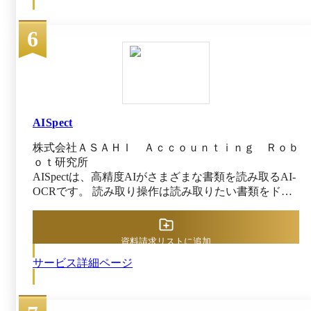
れるため、自社に届く帳票だけに特化した最適な
したい内容をヒアリングし、業務改善・効率化に必要
状態で認識が行えます。 ３．確認・修正時間を
な業務プロセスの構築をトータルでご提案します。 ■
短縮！ 2つの異なるOCRエンジン(OCRエンジ
6
帳票にあわせて最適なAI-OCRツールを選定 「AI-
ンとAI-OCRエンジン)の認識結果を突合し、 結
OCR」は製品によって得意分野が異なるため、デー
果が不一致の項目だけをピックアップする｢ベリ
タ化したい帳票と相性の良い製品での読み取りが必要
ファイOCR｣機能※1により、人による確認・修正
です。当社では複数のAI-OCR製品を導入しており、
作業時間を削減できます。 データ入力だけで
帳票に合わせた最適な「AI-OCR」を選定して読み取
なく、確認･修正作業の時間を短縮することで、
りします。定型帳票や非定型帳票、表形式の書類、手
業務全体の効率化を実現します。 ※1 「ベリファ
書きなど各種帳票パターンに対応可能です。 ■紙帳票
AISpect
イOCR」機能は、「レイアウト学習」した帳票の
のスキャン、補正・確認作業も代行可能 非定型帳票
活字のみが対象です。 ◆DynaEye 11 Entry AI-
株式会社ＡＳＡＨＩ Ａｃｃｏｕｎｔｉｎｇ Ｒｏｂ
など難易度の高い帳票でも、「AI-OCR」で読み取り
OCR の使い方 OCR定義不要で、請求書･注文書･
ｏｔ研究所
したデータを当社のオペレーターが読確認・修正する
納品書などの取引先ごとにレイアウトが異なる帳
AISpectは、高精度AIがさまざまな書類を読み取るAI-
ことで、より精度の高いデータに仕上げて納品、お客
票を柔軟に読み取ります。 簡単に操作できるの
OCRです。 読み取り操作は読み取りたい書類をドラ
様の作業負荷を軽減します。また、データ化の前工程
で、誰でもすぐにご使用いただけます。 ■テンプ
ッグ＆ドロップするだけ、パソコンに不慣れな方も簡
である紙帳票の整理・スキャン・画像化もお任せいた
レート利用ですぐに業務で利用可能 ｢請求書｣
単に紙や写真をデジタルデータ化することが可能で
だくことができます ■活用シーンに合わせて出力デー
｢注文書｣｢納品書｣のよくある項目名をあらかじめ
す。 また多くのAI-OCRで必要なテンプレートの作成
タを加工して納品 EXCELやPDFといった納品形式に
資料請求リストに追加
登録してあります。 帳票にあったテンプレー
は不要です。 表読み取り機能、レイアウト識別機
限らず、納品データをどのシステムでどのように保
トを選ぶだけで、項目定義を省略してすぐに読み
サービス詳細ページ
能、項目指定機能、検索可能PDF作成機能など、汎用
管・活用するかまでを考慮し、出力データを最適な形
取りが行えます。 ■自動検索された読取位置を修
的に利用できる機能が充実しています。 さらに、AI
に加工して、納品します。
正･保存(レイアウト学習機能) 自動検索された
のカスタマイズや生成AIにも対応しており、図面な
読取位置が間違っていた場合、修正した読取位置
どの読み取り箇所が固定化されない帳票の読み取り