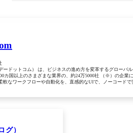
C端末情報とインストール済みのソフトウェアの情報を自動取得。40項目以上が一覧で表
、絞り込みや検索も可能。情報は、常に最新の状態に更新されます。 【総務省後援 ASPIC（アスピ
・クラウドアワード2023「ASPIC会長賞」受賞】
com
社
m （マンデードットコム） は、ビジネスの進め方を変革するグローバ
00カ国以上のさまざまな業界の、約24万5000社 （※）の企業
 柔軟なワークフローや自動化を、直感的なUIで、ノーコードで
業種がお客様の7割 を占めています。 現在、共通プラットフォー
の製品を展開しています。 ・monday work management ・
 service ※出典：monday.com公式HP（2025年7月28日閲
 work management ーーーーーーーーーーーーーーーーーーー
ーーーーーー monday work managementは、戦略と実行
務管理ツールです。部署間の連携や業務プロセスの標準化をス
クログ）
でリスクやボトルネックをリアルタイムに検知。経営から現場ま