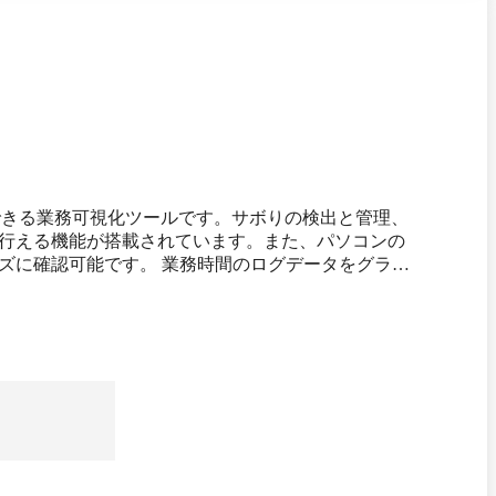
識できる業務可視化ツールです。サボりの検出と管理、
行える機能が搭載されています。また、パソコンの
務時間のログデータをグラフ
／防止可能です。さらに、リアルタイムで確認でき
ちます。 作業中／離席中といった
。忙しさレベルを3色で可視化できるダッシュボード