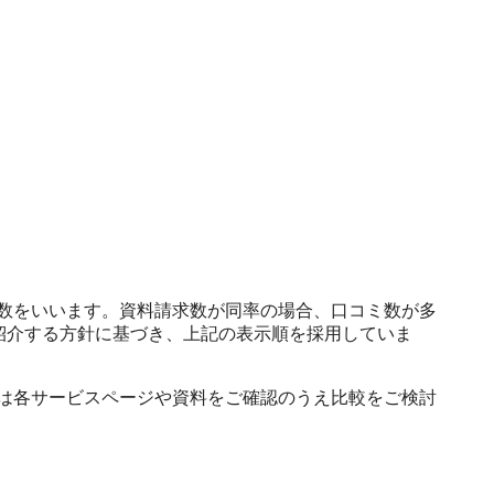
ン ・目標
ーーーーーー
管理できる
化し、既存
いやすく、
動化で、業
ョン ・営業
ーーーーー
務支援部門向
数をいいます。資料請求数が同率の場合、口コミ数が多
務など多様
紹介する方針に基づき、上記の表示順を採用していま
応、SLA
部門が共通
高めます。
は各サービスページや資料をご確認のうえ比較をご検討
による仕分
／発注管理
v ーーーー