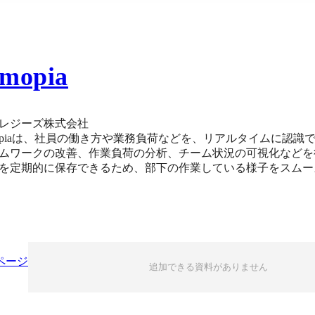
emopia
レジーズ株式会社
mopiaは、社員の働き方や業務負荷などを、リアルタイムに認
ムワークの改善、作業負荷の分析、チーム状況の可視化などを
を定期的に保存できるため、部下の作業している様子をスムーズに確認可能です。 業
できます。実働時間を記録し、働き過ぎや長時間の離席を発見
め、話しかけてよいか一目でわかり、チームのコミュニケーション促進にも役立
ータス、利用中のアプリ、ウィンドウタイトルを確認できます
、作業内容の詳細を分ごとに表示可能です。
ページ
追加できる資料がありません