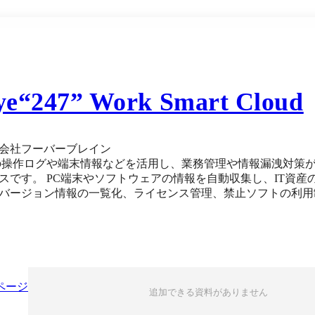
ye“247” Work Smart Cloud
会社フーバーブレイン
の操作ログや端末情報などを活用し、業務管理や情報漏洩対策
情報を自動収集し、IT資産の可視化・管理を実現。インストール済みソフトウェ
バージョン情報の一覧化、ライセンス管理、禁止ソフトの利用
データ分析機能により、セキュリティ強化と生産性の可視化、労務管理を同時に
グを活用し、業務可視化を実現しながら情報漏洩リスクを軽減
イル操作や印刷ログの記録を通じて、不正操作や意図しない情
基に迅速な原因特定と再発防止策の策定を支援します。 個人
環境に保持しているのかが分かります。 ■業務管理・労務管理 PC操作ログを基に、作業時間ヒートマップや
ンダー表示で業務の進捗を可視化。特定の従業員や部門への業
ページ
追加できる資料がありません
PCログと勤怠データ※の乖離をチェックし、隠れ残業や不適
柔軟に対応可能です。 ※勤怠データは、勤怠管理オプションの