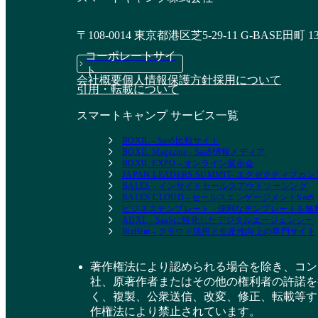
〒108-0014 東京都港区芝5-29-11 G-BASE田町 1
コーポレートサイ
ト
会社概要
個人情報保護方針
採用について
引用・転載について
スマートキャンプ サービス一覧
BOXIL - SaaS比較サイト
BOXIL Magazine - SaaS情報メディア
BOXIL EXPO - オンライン展示会
JAPAN LEADERS SUMMIT- エグゼクティブ
BALES - インサイドセールスアウトソーシング
BALES CLOUD - セールスエンゲージメントSaaS
ビジネステンプレート - 便利なテンプレートを
ADXL - SaaSに特化したデジタルエージェンシー
BizHint - クラウド活用と生産性向上の専門サイト
著作権法により認められる場合を除き、コン
社、原著作者またはその他の権利者の許諾を
く、複製、公衆送信、改変、修正、転載等す
作権法により禁止されています。