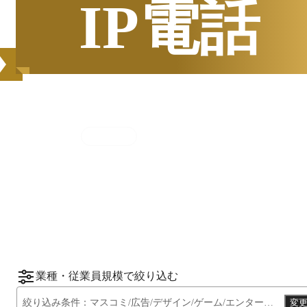
IP電話
集計期間
2025年7月1日
〜
12月31日
2025
年
下半期
（
7月
〜
12月
）にBOXILユーザ
ーから資料請求されたサービスをもとに、カ
*1
*2
テゴリ別ランキング
をご紹介します。
※掲載している情報は
2026年1月14日
時点の
情報です。
業種・従業員規模で絞り込む
絞り込み条件：
マスコミ/広告/デザイン/ゲーム/エンターテイメント系
変