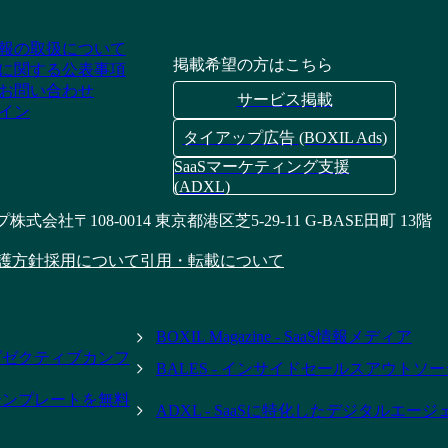
報の取扱について
掲載希望の方はこちら
に関する公表事項
お問い合わせ
サービス掲載
イン
タイアップ広告 (BOXIL Ads)
SaaSマーケティング支援
(ADXL)
プ株式会社
〒108-0014 東京都港区芝5-29-11 G-BASE田町 13階
護方針
採用について
引用・転載について
BOXIL Magazine - SaaS情報メディア
- エグゼクティブカンフ
BALES - インサイドセールスアウトソ
テンプレートを無料
ADXL - SaaSに特化したデジタルエー