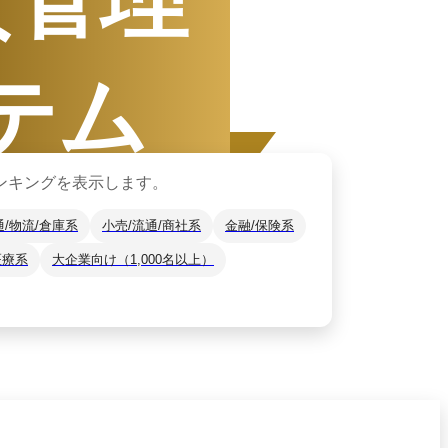
テム
ンキングを表示します。
通/物流/倉庫系
小売/流通/商社系
金融/保険系
医療系
大企業向け（1,000名以上）
1日
〜
12月31日
ザーから資料請求されたサービスをもと
*2
をご紹介します。
月14日
時点の情報です。