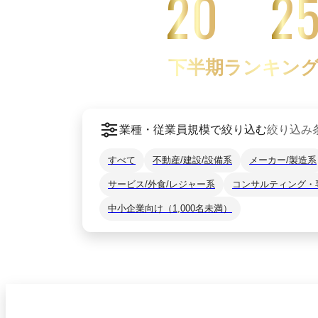
20
2
下半期ランキン
業種・従業員規模で絞り込む
絞り込み
すべて
不動産/建設/設備系
メーカー/製造系
サービス/外食/レジャー系
コンサルティング・
中小企業向け（1,000名未満）