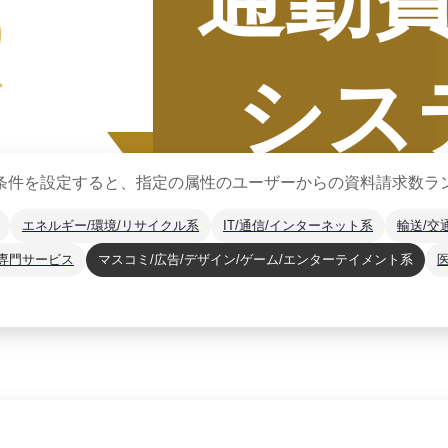
5
シス
グ
条件を設定すると、指定の属性のユーザーからの資料請求数ラ
エネルギー/環境/リサイクル系
IT/通信/インターネット系
輸送/交
専門サービス
マスコミ/広告/デザイン/ゲーム/エンターテイメント系
集計期間
2025年7月
2025
年
下半期
（
7月
〜
12月
）にBOXILユー
*1
に、カテゴリ別ランキング
※掲載している情報は
2026年1