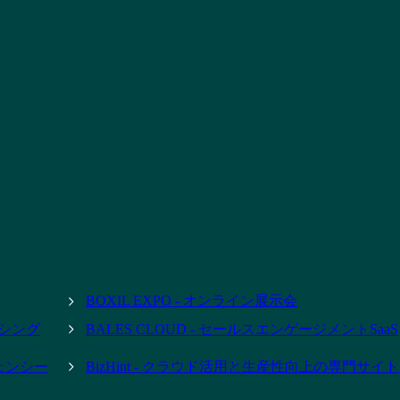
BOXIL EXPO - オンライン展示会
ーシング
BALES CLOUD - セールスエンゲージメントSaaS
ジェンシー
BizHint - クラウド活用と生産性向上の専門サイト