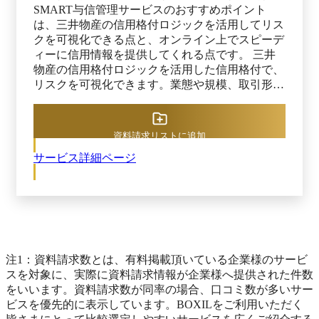
SMART与信管理サービスのおすすめポイント
は、三井物産の信用格付ロジックを活用してリス
クを可視化できる点と、オンライン上でスピーデ
ィーに信用情報を提供してくれる点です。 三井
物産の信用格付ロジックを活用した信用格付で、
リスクを可視化できます。業態や規模、取引形
態、与信方針などからオリジナルの与信限度額算
出ロジックを作り、取引ガイドラインとして業務
運用への落とし込みまでサポートしてくれます。
資料請求リストに追加
国内の企業情報や財務データ、信用調書を効率的
サービス詳細ページ
に取得および管理可能です。さらに、与信フォロ
ーアップサービス、格付等変動通知サービスを活
用し、国内企業の定性／定量情報の変動を素早く
キャッチできます。
注1：資料請求数とは、有料掲載頂いている企業様のサービ
スを対象に、実際に資料請求情報が企業様へ提供された件数
をいいます。資料請求数が同率の場合、口コミ数が多いサー
ビスを優先的に表示しています。BOXILをご利用いただく