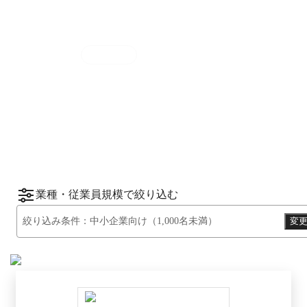
集計期間
2025年7月1日
〜
12月31日
2025
年
下半期
（
7月
〜
12月
）にBOXILユーザ
ーから資料請求されたサービスをもとに、カ
*1
*2
テゴリ別ランキング
をご紹介します。
※掲載している情報は
2026年1月14日
時点の
情報です。
業種・従業員規模で絞り込む
絞り込み条件：
中小企業向け（1,000名未満）
変