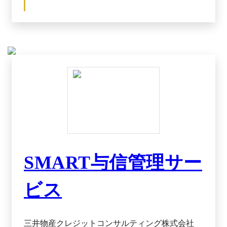
査から請求書発行、入金確認、督促まですべての
請求業務を代行！ 取引先と請求情報の登録だ
けで請求業務が完了するので、空いた時間をコア
業務に活用できます。 ■取引先の未払い時も代金
を100％保証！ 督促の心理的負担や未回収リス
クを気にせず、積極的に新規開拓できます。 ■煩
雑で面倒な口座振替の手続きも代行！ お客様
への書類の送付や書類の回収、返送の対応などは
一切不要で、口座振替を導入できます。 ■個人事
業主もOK。審査のプロが与信を判断！ 情報が
少ない中小企業や個人事業主でもスピーディーに
与信を審査。安心して取引できます。 ＜どんな
取引形態にも導入可能です＞ SaaSやEC、対面取
引まで様々なビジネスに導入できます。
SMART与信管理サー
ビス
三井物産クレジットコンサルティング株式会社