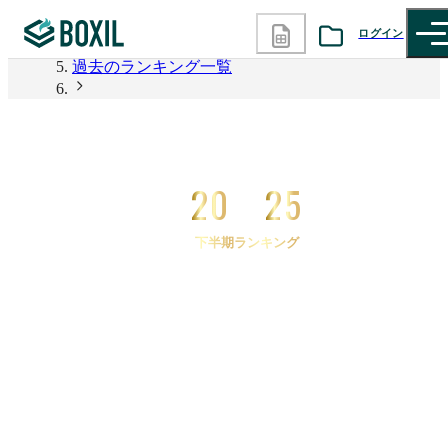
2026年上半期 資料請求数ランキング
ログイン
過去のランキング一覧
カテゴリから探す
2025年下半期 資料請求数ランキング
2025年下半期 資料請求数ランキング 与信管理シス
診断から探す
テム
20
25
記事から探す
下半期ランキング
BOXILの使い方ガイド
情報掲載をご希望の方へ
2025
年
下