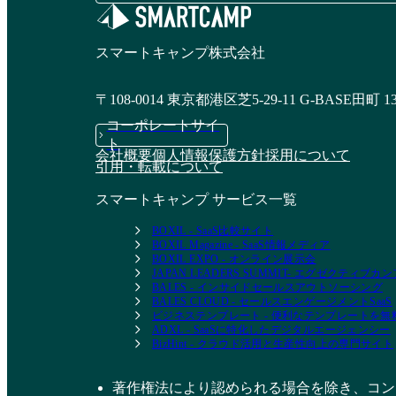
スマートキャンプ株式会社
〒108-0014 東京都港区芝5-29-11 G-BASE田町 1
コーポレートサイ
ト
会社概要
個人情報保護方針
採用について
引用・転載について
スマートキャンプ サービス一覧
BOXIL - SaaS比較サイト
BOXIL Magazine - SaaS情報メディア
BOXIL EXPO - オンライン展示会
JAPAN LEADERS SUMMIT- エグゼクティブ
BALES - インサイドセールスアウトソーシング
BALES CLOUD - セールスエンゲージメントSaaS
ビジネステンプレート - 便利なテンプレートを
ADXL - SaaSに特化したデジタルエージェンシー
BizHint - クラウド活用と生産性向上の専門サイト
著作権法により認められる場合を除き、コン