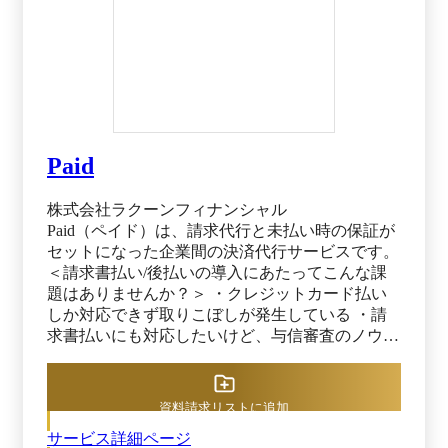
Paid
株式会社ラクーンフィナンシャル
Paid（ペイド）は、請求代行と未払い時の保証が
セットになった企業間の決済代行サービスです。
＜請求書払い/後払いの導入にあたってこんな課
題はありませんか？＞ ・クレジットカード払い
しか対応できず取りこぼしが発生している ・請
求書払いにも対応したいけど、与信審査のノウハ
ウがない ・口座振替を導入したいが手続きが面
倒 ・少額の請求書発行や入金確認など、煩雑な
請求業務にさける人的リソースがない ・少額取
資料請求リストに追加
引でも未払いが多数発生すると督促の手間がかか
サービス詳細ページ
る ＜Paidがこうした課題を解決します＞ ■与信審