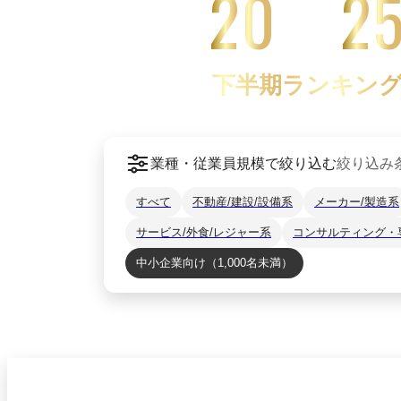
20
2
下半期ランキン
業種・従業員規模で絞り込む
絞り込み
すべて
不動産/建設/設備系
メーカー/製造系
サービス/外食/レジャー系
コンサルティング・
中小企業向け（1,000名未満）