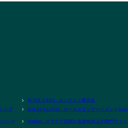
BOXIL EXPO - オンライン展示会
ーシング
BALES CLOUD - セールスエンゲージメントSaaS
ジェンシー
BizHint - クラウド活用と生産性向上の専門サイト