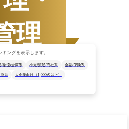
管理
ンキングを表示します。
通/物流/倉庫系
小売/流通/商社系
金融/保険系
医療系
大企業向け（1,000名以上）
1日
〜
12月31日
ザーから資料請求されたサービスをもと
*2
をご紹介します。
月14日
時点の情報です。