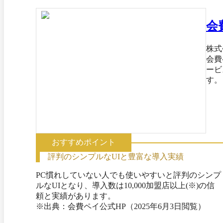
会
株式
会費
ービ
す。 初期費用・月額費用が０円ながら、決済機能だけでなく様々な機能がご利用いただけます。 <主な機能> 
込W
・メ
おすすめポイント
評判のシンプルなUIと豊富な導入実績
PC慣れしていない人でも使いやすいと評判のシンプ
ルなUIとなり、導入数は10,000加盟店以上(※)の信
頼と実績があります。

※出典：会費ペイ公式HP（2025年6月3日閲覧）