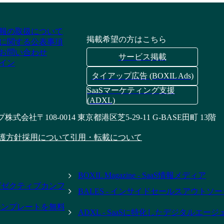
報の取扱について
掲載希望の方はこちら
に関する公表事項
お問い合わせ
サービス掲載
イン
タイアップ広告 (BOXIL Ads)
SaaSマーケティング支援
(ADXL)
プ株式会社
〒108-0014 東京都港区芝5-29-11 G-BASE田町 13階
護方針
採用について
引用・転載について
BOXIL Magazine - SaaS情報メディア
- エグゼクティブカンフ
BALES - インサイドセールスアウトソ
テンプレートを無料
ADXL - SaaSに特化したデジタルエー