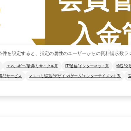
5
入金
グ
条件を設定すると、指定の属性のユーザーからの資料請求数ラ
エネルギー/環境/リサイクル系
IT/通信/インターネット系
輸送/交
専門サービス
マスコミ/広告/デザイン/ゲーム/エンターテイメント系
集計期間
2025年7月
2025
年
下半期
（
7月
〜
12月
）にBOXILユー
*1
に、カテゴリ別ランキング
※掲載している情報は
2026年1