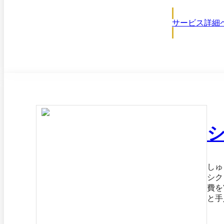
サービス詳細
しゅ
シク
費を
と手
しないシクミを作
ービス