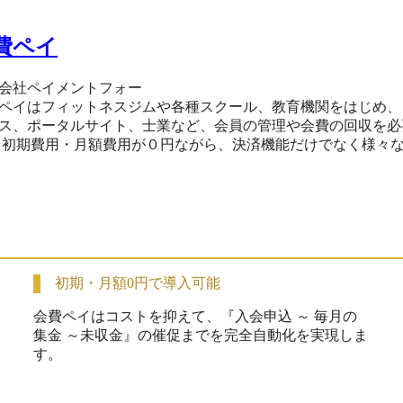
費ペイ
会社ペイメントフォー
ペイはフィットネスジムや各種スクール、教育機関をはじめ、コミ
ス、ポータルサイト、士業など、会員の管理や会費の回収を必
・入会申
EBフォーム ・会員管理システム ・請求管理システム ・決済
ール自動・手動配信 ・領収書・請求書 ・QR会員証 ・複数店舗
初期・月額0円で導入可能
会費ペイはコストを抑えて、『入会申込 ～ 毎月の
集金 ～未収金』の催促までを完全自動化を実現しま
す。