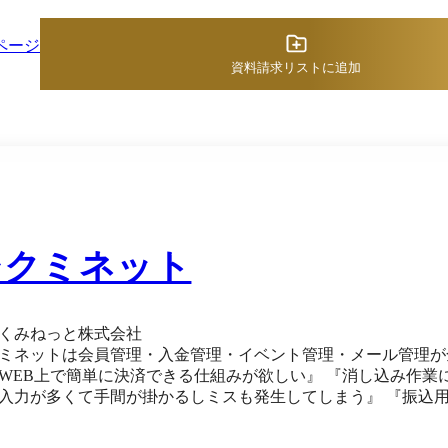
ページ
資料請求リストに追加
シクミネット
くみねっと株式会社
ミネットは会員管理・入金管理・イベント管理・メール管理が全
WEB上で簡単に決済できる仕組みが欲しい』 『消し込み作業
入力が多くて手間が掛かるしミスも発生してしまう』 『振込
り上げたい』 こんなお悩みを全て解決することができます。 安心の低価格かつ、高セキュリティなサ
で、会員0名～数十万名の大規模な会員組織でのご利用も対応可能です。 ご導入後はサポー