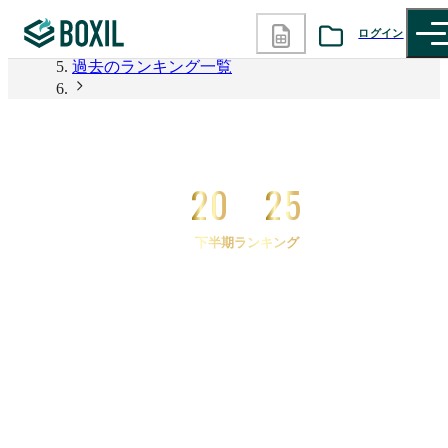
2026年上半期 資料請求数ランキング
ログイン
過去のランキング一覧
カテゴリから探す
2025年下半期 資料請求数ランキング
2025年下半期 資料請求数ランキング eKYC(オンラ
診断から探す
イン本人確認)
20
25
記事から探す
下半期ランキング
BOXILの使い方ガイド
情報掲載をご希望の方へ
2025
年
下