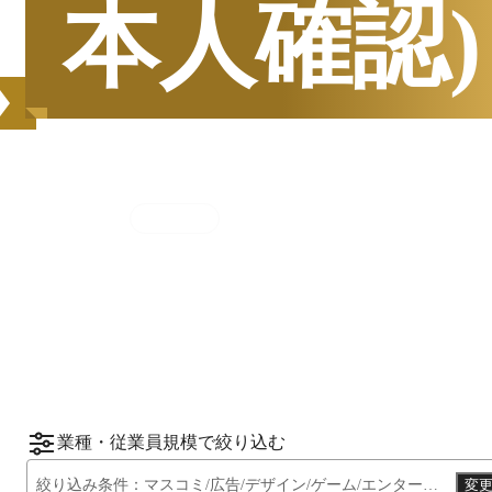
本人確認)
集計期間
2025年7月1日
〜
12月31日
2025
年
下半期
（
7月
〜
12月
）にBOXILユーザ
ーから資料請求されたサービスをもとに、カ
*1
*2
テゴリ別ランキング
をご紹介します。
※掲載している情報は
2026年1月14日
時点の
情報です。
業種・従業員規模で絞り込む
絞り込み条件：
マスコミ/広告/デザイン/ゲーム/エンターテイメント系
変