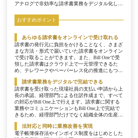
アナログで非効率な請求書業務をデジタル化しま
す。インボイス制度や電子帳簿保存法にも対応
し、月次決算業務を効率化することで、企業経営
おすすめポイント
における意思決定のスピードを加速します。
あらゆる請求書をオンラインで受け取れる
請求書の発行元に負担をかけることなく、さまざ
まな方法・形式で届いていた請求書をオンライン
で受け取ることができます。また、Bill Oneで受
領した請求書はクラウド上で一元管理できるた
め、テレワークやペーパーレス化の推進にもつな
がります。
請求書業務をデジタルで完結できる
請求書を受け取った現場社員の支払い申請から上
長の承認、経理部門による仕訳作成まで、すべて
の対応がBill One上で行えます。請求書に関する
業務やコミュニケーションもBill One上で完結で
きるため、経理部門だけでなく組織全体の生産性
を向上させます。
法対応と同時に業務改善を実現
電子帳簿保存法やインボイス制度をはじめとした