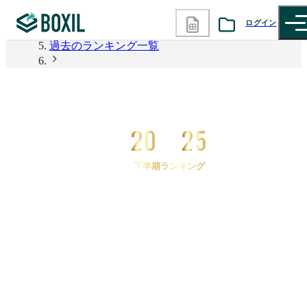
2026年上半期 資料請求数ランキング
ログイン
過去のランキング一覧
カテゴリから探す
2025年下半期 資料請求数ランキング
2025年下半期 資料請求数ランキング 電子帳簿保存
診断から探す
システム
20
25
記事から探す
下半期ランキング
BOXILの使い方ガイド
情報掲載をご希望の方へ
2025
年
下