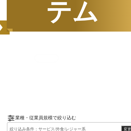
テム
集計期間
2025年7月1日
〜
12月31日
2025
年
下半期
（
7月
〜
12月
）にBOXILユーザ
ーから資料請求されたサービスをもとに、カ
*1
*2
テゴリ別ランキング
をご紹介します。
※掲載している情報は
2026年1月14日
時点の
情報です。
業種・従業員規模で絞り込む
絞り込み条件：
サービス/外食/レジャー系
変