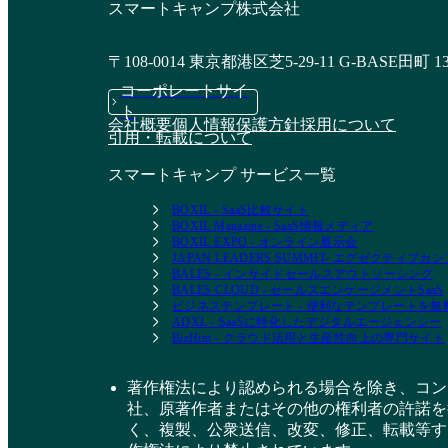
スマートキャンプ株式会社
〒108-0014 東京都港区芝5-29-11 G-BASE田町 1
コーポレートサイ
ト
会社概要
個人情報保護方針
採用について
引用・転載について
スマートキャンプ サービス一覧
BOXIL - SaaS比較サイト
BOXIL Magazine - SaaS情報メディア
BOXIL EXPO - オンライン展示会
JAPAN LEADERS SUMMIT- エグゼクティブ
BALES - インサイドセールスアウトソーシング
BALES CLOUD - セールスエンゲージメントSaaS
ビジネステンプレート - 便利なテンプレートを
ADXL - SaaSに特化したデジタルエージェンシー
BizHint - クラウド活用と生産性向上の専門サイト
著作権法により認められる場合を除き、コン
社、原著作者またはその他の権利者の許諾を
く、複製、公衆送信、改変、修正、転載等す