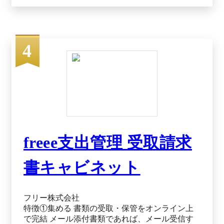
行サービスの市場の実態と展望」（ミックITリポ
ート2025年3月号）における「売上シェア」、
「導入社数シェア」第1位 ※2 2025年6月時点 ※2
出典：楽楽明細公式HP（2025年12月15日閲覧）
4
freee支出管理 受取請求
書キャビネット
フリー株式会社
特徴①集める 書類の受取・保管をオンライン上
で完結 メール添付書類であれば、メール受信す