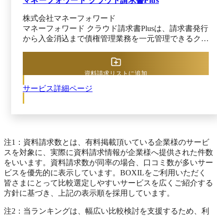
マネーフォワード クラウド請求書Plus
株式会社マネーフォワード
マネーフォワード クラウド請求書Plusは、請求書発行
から入金消込まで債権管理業務を一元管理できるクラ
ウドサービスです。 SalesforceをはじめとしたCRMに
おける商談情報をもとに請求書を作成可能。サブスク
リプションサービスなどの分割請求にも対応してお
資料請求リストに追加
り、品目ごとに設定された支払回数をもとに分割して
サービス詳細ページ
請求書を作成できます。さらに、マネーフォワード
クラウド会計Plusも併用すれば、自動で仕訳入力まで
行ってくれるので、経理担当者の工数削減につながり
ます。 請求書の発行や消込に合わせて、売掛金の残
高をリアルタイムに表示。取引先ごとの債権の確認は
もちろん、残高表から請求書や商談情報の確認もでき
注1：資料請求数とは、有料掲載頂いている企業様のサービ
ます。 承認ワークフローやインボイス制度、電子帳
スを対象に、実際に資料請求情報が企業様へ提供された件数
簿保存法へも対応しているため、内部統制や法制度へ
をいいます。資料請求数が同率の場合、口コミ数が多いサー
の対応に課題を抱えている企業にもおすすめです。
ビスを優先的に表示しています。BOXILをご利用いただく
皆さまにとって比較選定しやすいサービスを広くご紹介する
方針に基づき、上記の表示順を採用しています。
注2：当ランキングは、幅広い比較検討を支援するため、利