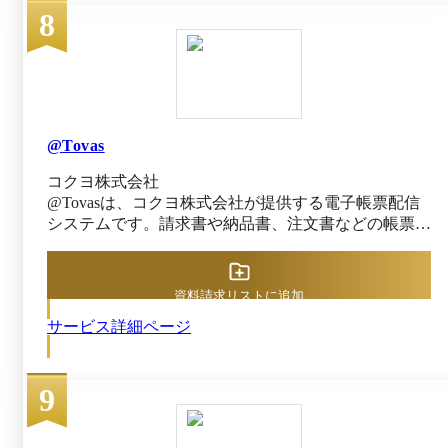
8
SmartRead PLUS+は、ＮＸワンビシアーカイブズとの
提携による金融機関レベルの堅牢なセキュリティ環境
で運用されており、機密性の高いデータも安心して預
けられます。AIで抽出されたデータは即座に基幹シ
ステムやRPAへ連携でき、データ入力作業のゼロ化に
よって、社員が本来の業務へ集中できる環境を実現し
ます。 企業のDX推進を力強く後押しし、人手不足の
@Tovas
解消や業務効率化、データ活用による価値創出をサポ
コクヨ株式会社
ートします。
@Tovasは、コクヨ株式会社が提供する電子帳票配信
システムです。請求書や納品書、注文書などの帳票を
アップロードするだけで、WebやFAX、郵送といった
手段で配信可能です。経理や営業、購買など、部門ご
とに異なる多様な帳票フォーマットにも柔軟に対応し
資料請求リストに追加
ており、社内の帳票業務全般で活用できます。毎月発
サービス詳細ページ
生していた紙の郵送やFAX送信作業を効率化し、手作
業にかかる時間とコストの大幅削減を実現します。
既存の基幹システムともAPI連携が可能で、帳票送付
9
における誤送信や封入ミスのリスクを低減できるのも
メリットです。@Tovasには、アーカイブ機能などを
利用することで、送信した帳票を電子帳簿保存法に対