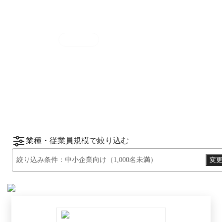
集計期間
2025年7月1日
〜
12月31日
2025
年
下半期
（
7月
〜
12月
）にBOXILユーザ
ーから資料請求されたサービスをもとに、カ
*1
*2
テゴリ別ランキング
をご紹介します。
※掲載している情報は
2026年1月14日
時点の
情報です。
業種・従業員規模で絞り込む
絞り込み条件：
中小企業向け（1,000名未満）
変