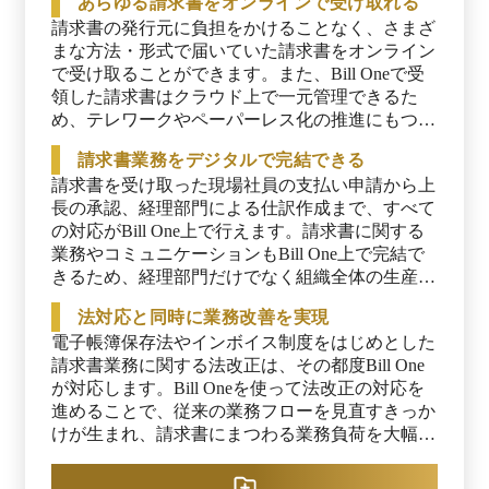
あらゆる請求書をオンラインで受け取れる
請求書の発行元に負担をかけることなく、さまざ
まな方法・形式で届いていた請求書をオンライン
で受け取ることができます。また、Bill Oneで受
領した請求書はクラウド上で一元管理できるた
め、テレワークやペーパーレス化の推進にもつな
がります。
請求書業務をデジタルで完結できる
請求書を受け取った現場社員の支払い申請から上
長の承認、経理部門による仕訳作成まで、すべて
の対応がBill One上で行えます。請求書に関する
業務やコミュニケーションもBill One上で完結で
きるため、経理部門だけでなく組織全体の生産性
を向上させます。
法対応と同時に業務改善を実現
電子帳簿保存法やインボイス制度をはじめとした
請求書業務に関する法改正は、その都度Bill One
が対応します。Bill Oneを使って法改正の対応を
進めることで、従来の業務フローを見直すきっか
けが生まれ、請求書にまつわる業務負荷を大幅に
削減できます。