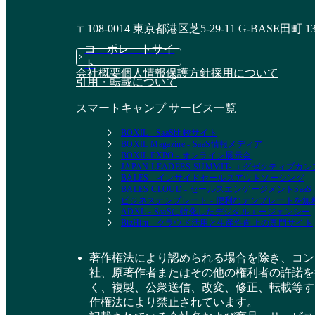
〒108-0014 東京都港区芝5-29-11 G-BASE田町 1
コーポレートサイ
ト
会社概要
個人情報保護方針
採用について
引用・転載について
スマートキャンプ サービス一覧
BOXIL - SaaS比較サイト
BOXIL Magazine - SaaS情報メディア
BOXIL EXPO - オンライン展示会
JAPAN LEADERS SUMMIT- エグゼクティブ
BALES - インサイドセールスアウトソーシング
BALES CLOUD - セールスエンゲージメントSaaS
ビジネステンプレート - 便利なテンプレートを
ADXL - SaaSに特化したデジタルエージェンシー
BizHint - クラウド活用と生産性向上の専門サイト
著作権法により認められる場合を除き、コン
社、原著作者またはその他の権利者の許諾を
く、複製、公衆送信、改変、修正、転載等す
作権法により禁止されています。