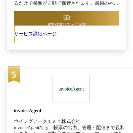
るだけで書類が自動で保管されます。書類のやり
とりにありがちな、ダウンロード・解凍・開封・
移動などの手間はかかりません。 メール以外に
も、リンク形式やアップロード専用サイトでのや
資料請求リストに追加
りとりが可能で、たとえ紙で届いた場合でもスマ
サービス詳細ページ
ホアプリで撮影すれば簡単に電子化できます。オ
ンライン上で受領・保管を完了できるため、わざ
わざ書類を受け取るために出社することもありま
せん。 特徴②処理する 書類はAIが自動・高精度
でデータ化 受け取った書類は、AIが自動でデー
タ化してくれます。「どこを読み取ればいいか」
5
という読取箇所も自動で認識してくれるため、一
般のOCRツールで必要とされる帳票定義（座標設
定）も不要です。 担当者はAIがデータ化したも
invoiceAgent
のをチェックするだけ。AIの読取精度は95%を誇
るため、正確なデータ化が期待できます。 特徴
③保管する 電子帳簿保存法にも即した適切な形
式で管理 請求書・契約書・納品書・領収書など
invoiceAgent
の国税関連書類をアップロードすると、電子保管
ウイングアーク１ｓｔ株式会社
に必要な項目をAI OCRが自動でデータ化して、
invoiceAgentなら、帳票の出力、管理～配信まで親和
検索に必要なタグをつけてくれます。台帳管理な