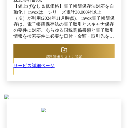
株式会社invox
【値上げなし＆低価格】電子帳簿保存法対応を自
動化！ invoxは、シリーズ累計30,000社以上
（※）が利用(2024年11月時点)。 invox電子帳簿保
存は、電子帳簿保存法の電子取引とスキャナ保存
の要件に対応。あらゆる国税関係書類と電子取引
情報を検索要件に必要な日付・金額・取引先を自
動でデータ化して電子保存する文書管理システム
です。 ※出典：invox電子帳簿保存公式HP（2025
年10月21日閲覧）
資料請求リストに追加
サービス詳細ページ