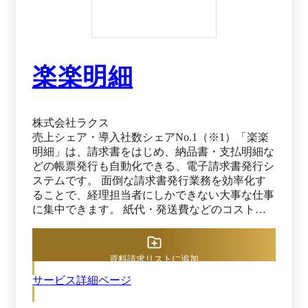
楽楽明細
株式会社ラクス
売上シェア・導入社数シェアNo.1（※1）「楽楽
明細」は、請求書をはじめ、納品書・支払明細な
どの帳票発行も自動化できる、電子請求書発行シ
ステムです。 面倒な請求書発行業務を効率化す
ることで、経理担当者にしかできない大事な仕事
に集中できます。 紙代・発送費などのコストも
大幅削減できる為、システム導入費用を差し引い
ても短期間でコスト削減効果を実感できます。
累計導入社数14,000社突破（※2）しており、上
資料請求リストに追加
場企業から中小企業にまで幅広く選ばれる、高い
サービス詳細ページ
継続率を誇る、信頼のサービスです。 ※1 デロイ
ト トーマツ ミック経済研究所「クラウド帳票発