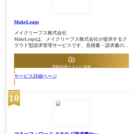
応した形式でクラウド上に自動保管できるオプション
が提供されています。SSL暗号化通信やウイルスチェ
ックなど、セキュリティ面も強固に整備されており、
専任サポート体制とあわせて導入から運用まで安心し
MakeLeaps
て利用できます。
メイクリープス株式会社
MakeLeapsは、メイクリープス株式会社が提供するク
ラウド型請求管理サービスです。見積書・請求書の作
成から承認、発送、入金消込までをクラウド上で一元
管理でき、営業・経理・総務担当者の業務負担を軽減
します。見積書や請求書、領収書など、10種類以上
資料請求リストに追加
（※）の帳票を簡単に作成でき、入力ミスを防げるの
サービス詳細ページ
も特徴です。 入金管理機能では、銀行口座と連携
し、自動で入金情報を取得できるため、通帳記帳不要
で入金消込の効率化につながります。法人プラン以上
10
であればスマートフォンから申請や承認を行えるワー
クフロー機能が利用でき、外出先からでも稟議手続き
を進められるのがメリットです。 MakeLeapsは電子帳
簿保存法の要件にも対応しており、公益社団法人
JIIMA認証を取得しているため、法改正後も安心して
導入可能です。 ※出典：MakeLeaps公式HP（2025年
11月25日閲覧）