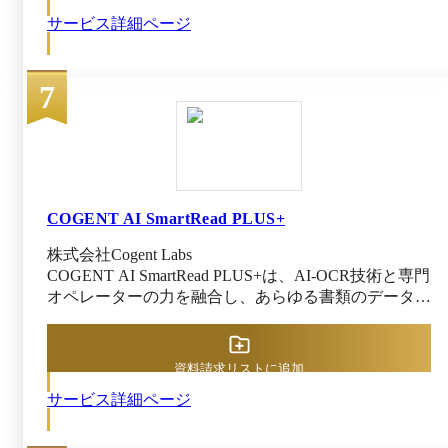
に削減でき、コスト削減につながります。 全取引帳
サービス詳細ページ
票の送付作業はクラウド上で完結し、従来必要だった
封入・発送作業の手間を大幅に省けます。請求書を一
括受信し、AI-OCRでデータ化してオンラインで一元
7
管理できる機能が備わっていることも特徴です。 マ
ネーフォワード クラウドインボイスは電子帳簿保存
法やインボイス制度にももちろん対応しており、法令
遵守にも対応しやすい環境が整っています。また、柔
軟な帳票レイアウト設定により、現行フォーマットを
大きく変更せずに導入できる点も魅力です。
COGENT AI SmartRead PLUS+
株式会社Cogent Labs
COGENT AI SmartRead PLUS+は、AI-OCR技術と専門
オペレーターの力を融合し、あらゆる書類のデータ化
プロセスを完全自動化できるサービスです。 注文書
や請求書、納品書、証明書、報告書など、形式を問わ
ず幅広い紙帳票や手書き書類を扱い、書類の引き取り
資料請求リストに追加
からスキャン、AIによる自動仕分け・読取、さらに
サービス詳細ページ
オペレーターによる内容確認・補正まで一貫して対応
(一部はオプション)。利用企業側の作業は「書類を預
けるだけ」で完了する設計が特長です。 COGENT AI