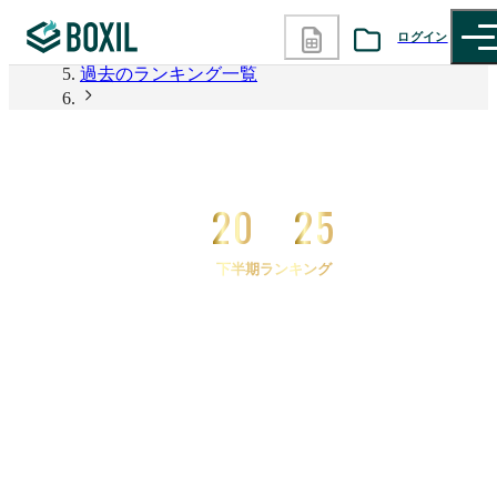
2026年上半期 資料請求数ランキング
ログイン
過去のランキング一覧
カテゴリから探す
2025年下半期 資料請求数ランキング
2025年下半期 資料請求数ランキング 電子帳票シス
診断から探す
テム
20
25
記事から探す
下半期ランキング
BOXILの使い方ガイド
情報掲載をご希望の方へ
2025
年
下