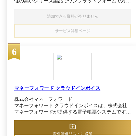
性の高いシリーズ製品でワンプラットフォームで対応
どにありがちな、ファイル名などを一つひとつ入
できます。 業務システム散在の課題を解決し、一元
力したり、キャビネットを漁ったりする手間が省
管理を実現できます。 ・送受信から管理まで法対応
けます。 また、国税書類以外も自社で保管した
追加できる資料がありません
に即して対応できます さまざまな帳票の仕分けや保
い書類を自由に指定して、細かく分類することが
管、検索、他システムとの連携を行えます。さらに、
可能。たとえば、役所からの配布物、ダイレクト
サービス詳細ページ
取引帳票の送受信から管理までを一括で行えるほか、
メールなども保管・共有可能です。後日、書類が
最適な帳票フォーマットをそのままに、電子帳簿保存
必要になった場合も、いつでもどこからでもすぐ
法やインボイス制度にも対応可能です。 ・高精度な
に探しだせるので無駄な時間が省けます。 特徴
6
OCR読み取りと自動仕分けで管理工数を削減できま
④その他 周辺システムとのシームレスな連携 そ
す 活字／手書き文字を高精度に読み取り、データ化
の他、ファイル管理や契約管理、ワークフローな
できます。独自の処理機能によって、システム入力の
ど様々な周辺システムと連携することで、更に書
正確性向上と目視確認の作業コストを削減可能です。
類のアップロードや書類の受け渡しの手間を軽減
また、商取引における契約の確認や署名、管理も行え
できます。
ます。
マネーフォワード クラウドインボイス
株式会社マネーフォワード
マネーフォワード クラウドインボイスは、株式会社
マネーフォワードが提供する電子帳票システムです。
請求書の受領・送付業務を自動化できることが特徴で
す。取引先ごとに自動でデータを振り分けてワンクリ
ックで送付できるため、従来の印刷や郵送作業を大幅
資料請求リストに追加