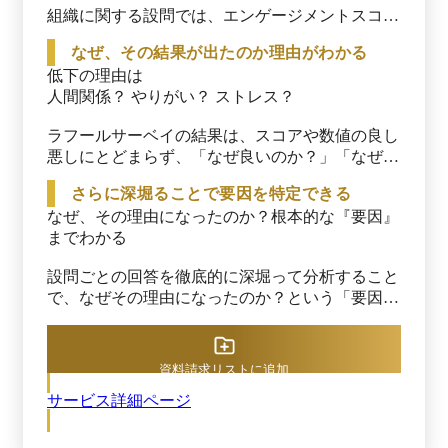
組織に関する設問では、エンゲージメントスコア
に加え、仕事へのやりがい、職場の人間関係、
なぜ、その結果が出たのか理由がわかる
eNPSや離職やハラスメントリスクなど多角的な
低下の理由は

設問で組織を分析します。

人間関係？ やりがい？ ストレス？

個人に関する設問では、メンタル・フィジカルス
コアはもちろん、睡眠データも把握して健康管理
ラフールサーベイの結果は、スコアや数値の良し
に役立てられます。
悪しにとどまらず、「なぜ良いのか？」「なぜ悪
いのか？」まで可視化します。

さらに深堀ることで要因を特定できる
「上司との人間関係」や「仕事のやりがいの低
なぜ、その理由になったのか？根本的な『要因』
下」「職場以外の個人的なストレス」など、数値
までわかる

の背景にある組織と個人の状態まで把握できるた
め、要因分析につながります。
設問ごとの回答を徹底的に深堀って分析すること
で、なぜその理由になったのか？という「要因」
を特定します。

フィードバックレポートや専任担当者によるサポ
ートによってスムーズに運用できる仕組みが整っ
資料請求リストに追加
ています。

サービス詳細ページ
結果として、サーベイ実施後のやりっぱなしを防