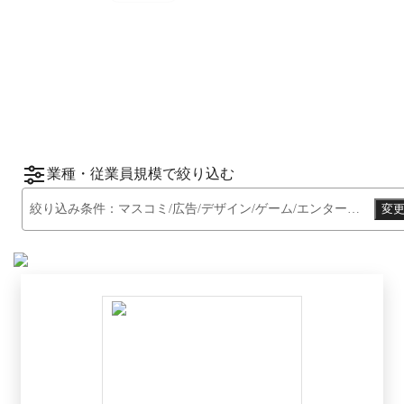
2025
年
下半期
（
7月
〜
12月
）にBOXILユーザ
ーから資料請求されたサービスをもとに、カ
*1
*2
テゴリ別ランキング
をご紹介します。
※掲載している情報は
2026年1月14日
時点の
情報です。
業種・従業員規模で絞り込む
絞り込み条件：
マスコミ/広告/デザイン/ゲーム/エンターテイメント系
変