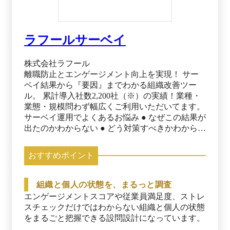
ラフールサーベイ
株式会社ラフール
離職防止とエンゲージメント向上を実現！ サー
ベイ結果から『要因』までわかる組織改善ツー
ル。 累計導入社数2,200社（※）の実績！業種・
業態・規模問わず幅広くご利用いただいてます。
サーベイ運用でよくあるお悩み ● なぜこの結果が
出たのかわからない ● どう対策すべきかわからな
い ● やりっぱなしになってしまう その結果、効
果が感じられず担当者が疲弊・・・ 「お任せく
おすすめポイント
ださい」 ラフールサーベイは結果の根底にある
「要因」を明らかにすることで、 次に取るべき
適切な施策へ導きます。 ※出典：ラフールサー
組織と個人の状態を、まるっと調査
ベイ公式サイト（2025年7月30日閲覧）
エンゲージメントスコアや従業員満足度、ストレ
スチェックだけではわからない組織と個人の状態
をまるごと把握できる設問設計になっています。
