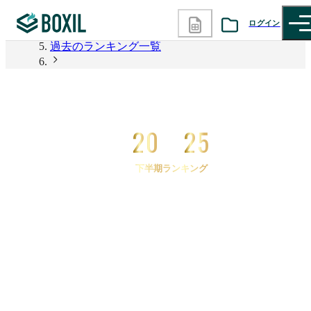
2026年上半期 資料請求数ランキング
ログイン
過去のランキング一覧
カテゴリから探す
2025年下半期 資料請求数ランキング
2025年下半期 資料請求数ランキング 従業員のモチ
診断から探す
ベーションを向上させる
20
25
記事から探す
下半期ランキング
BOXILの使い方ガイド
情報掲載をご希望の方へ
2025
年
下