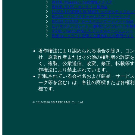
BOXIL Magazine - SaaS情報メディア
BOXIL EXPO - オンライン展示会
JAPAN LEADERS SUMMIT- エグゼクティブ
BALES - インサイドセールスアウトソーシング
BALES CLOUD - セールスエンゲージメントSaaS
ビジネステンプレート - 便利なテンプレートを
ADXL - SaaSに特化したデジタルエージェンシー
BizHint - クラウド活用と生産性向上の専門サイト
著作権法により認められる場合を除き、コン
社、原著作者またはその他の権利者の許諾を
く、複製、公衆送信、改変、修正、転載等す
作権法により禁止されています。
記載されている会社名および商品・サービス
ーク等を含む）は、各社の商標または各権利
標です。
© 2015-2026 SMARTCAMP Co., Ltd.