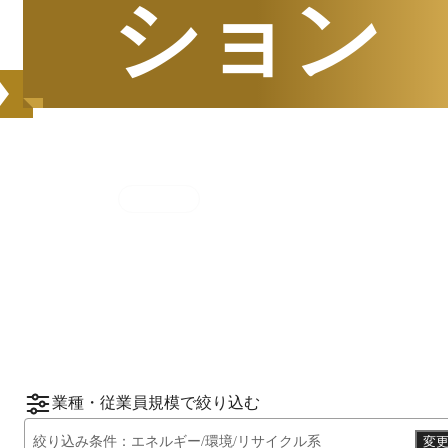
ション
集計期間
2025年7月1日
〜
12月31日
2025
年
下半期
（
7月
〜
12月
）にBOXILユーザ
ーから資料請求されたサービスをもとに、カ
*1
*2
テゴリ別ランキング
をご紹介します。
※掲載している情報は
2026年1月14日
時点の
情報です。
業種・従業員規模で絞り込む
絞り込み条件：
エネルギー/環境/リサイクル系
変