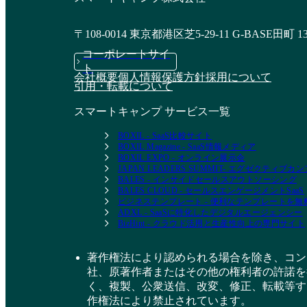
〒108-0014 東京都港区芝5-29-11 G-BASE田町 1
コーポレートサイ
ト
会社概要
個人情報保護方針
採用について
引用・転載について
スマートキャンプ サービス一覧
BOXIL - SaaS比較サイト
BOXIL Magazine - SaaS情報メディア
BOXIL EXPO - オンライン展示会
JAPAN LEADERS SUMMIT- エグゼクティブ
BALES - インサイドセールスアウトソーシング
BALES CLOUD - セールスエンゲージメントSaaS
ビジネステンプレート - 便利なテンプレートを
ADXL - SaaSに特化したデジタルエージェンシー
BizHint - クラウド活用と生産性向上の専門サイト
著作権法により認められる場合を除き、コン
社、原著作者またはその他の権利者の許諾を
く、複製、公衆送信、改変、修正、転載等す
作権法により禁止されています。