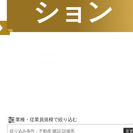
ション
集計期間
2025年7月1日
〜
12月31日
2025
年
下半期
（
7月
〜
12月
）にBOXILユーザ
ーから資料請求されたサービスをもとに、カ
*1
*2
テゴリ別ランキング
をご紹介します。
※掲載している情報は
2026年1月14日
時点の
情報です。
業種・従業員規模で絞り込む
絞り込み条件：
不動産/建設/設備系
変