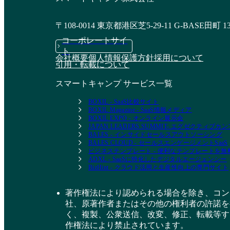
〒108-0014 東京都港区芝5-29-11 G-BASE田町 1
コーポレートサイ
ト
会社概要
個人情報保護方針
採用について
引用・転載について
スマートキャンプ サービス一覧
BOXIL - SaaS比較サイト
BOXIL Magazine - SaaS情報メディア
BOXIL EXPO - オンライン展示会
JAPAN LEADERS SUMMIT- エグゼクティブ
BALES - インサイドセールスアウトソーシング
BALES CLOUD - セールスエンゲージメントSaaS
ビジネステンプレート - 便利なテンプレートを
ADXL - SaaSに特化したデジタルエージェンシー
BizHint - クラウド活用と生産性向上の専門サイト
著作権法により認められる場合を除き、コン
社、原著作者またはその他の権利者の許諾を
く、複製、公衆送信、改変、修正、転載等す
作権法により禁止されています。