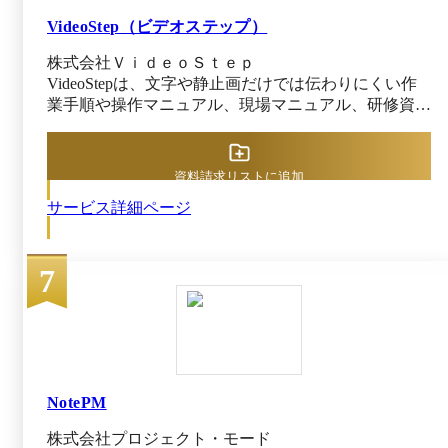
み進める設計。読み方に迷わず、内容を理解できる。
後から修正もしやすい。 ・文章のみマニュアル作成
VideoStep（ビデオステップ）
可能、1ステップ2400文字まで記入可能、文字装飾可
株式会社ＶｉｄｅｏＳｔｅｐ
能なので、文字量が多い規定規約も整備可能。 ・1ス
VideoStepは、文字や静止画だけでは伝わりにくい作
テップあたり4コンテンツまで挿入可能（画像・動
業手順や操作マニュアル、現場マニュアル、研修資料
画・PDF）。スクリーンショット挿入可能。ツール操
を誰でも簡単に動画で伝えることができる動画共有ク
作手順書もわかりやすく作成できる。 ・5階層フォル
ラウドです。 1対1で教える時間が動画を見せるだけ
ダ×細かなアクセス権限設定で、複数部門をまたいだ
で代替できるようになるので、人材育成や引き継ぎに
運用や全社展開に強い。部門内の業務マニュアルか
資料請求リストに追加
おける負担を削減し、業務標準化を推進します。 操
ら、全社共有マニュアルまで一元管理。 ・全社規模
サービス詳細ページ
作手順や現場マニュアル、OJT研修など、社員に共有
でも継続しやすい価格帯・プラン。部門内利用から初
したい内容を動画化して社内の専用プラットフォーム
めて全社に拡大する段階導入可能。 ・専任メンバー
に配信。動画はURLリンクだけでなく、QRコードか
によるCOCOMITE導入・浸透伴走支援あり。フォル
7
らでも共有できます。また、スマートフォンアプリに
ダ設計やマニュアル整備スケジュールを一緒に策定で
も対応しているので、場所を選ばず気軽に動画の視聴
きるから安心。
が可能です。 トリミングや図形挿入などの編集機能
も豊富で、PowerPointのような操作感で編集が行えま
す。他にも、AIにより10か国語の音声吹き込みや、
12か国語の機械翻訳もできるため、外国人へ向けた動
画作成も可能です。 社員に共有すべき業務や研修を
NotePM
動画化して、効率よくノウハウを全体に浸透させたい
株式会社プロジェクト・モード
企業におすすめです。