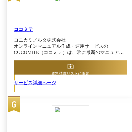
ココミテ
コニカミノルタ株式会社
オンラインマニュアル作成・運用サービスの
COCOMITE（ココミテ）は、常に最新のマニュア
ル・手順書をダントツスピードで検索・共有する仕組
みを実現します。 マニュアル作成時間1/3*、マニュア
ル検索時間1/3*で、現場の生産性向上や人材育成に貢
資料請求リストに追加
献。 5階層フォルダ構造×細かなアクセス権限設定
サービス詳細ページ
で、大企業・大規模でのマニュアル運用構築に強みを
持っています。 *MS Officeでマニュアル作成・サーバ
ーでドキュメント管理する運用との当社比較 ＜主な
6
利用シーンや実現できること＞ ●バックオフィス部
門・DX推進・経営企画部門 ・文章のみ／画像や動画
で補足等、多様な形式を選択できるから、規約規定か
らシステム操作マニュアルまで多様なマニュアルを作
成可能。 ・STEP構造／章節項構造で、上から下へ読