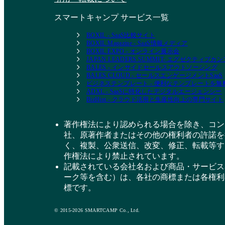
スマートキャンプ サービス一覧
BOXIL - SaaS比較サイト
BOXIL Magazine - SaaS情報メディア
BOXIL EXPO - オンライン展示会
JAPAN LEADERS SUMMIT- エグゼクティブ
BALES - インサイドセールスアウトソーシング
BALES CLOUD - セールスエンゲージメントSaaS
ビジネステンプレート - 便利なテンプレートを
ADXL - SaaSに特化したデジタルエージェンシー
BizHint - クラウド活用と生産性向上の専門サイト
著作権法により認められる場合を除き、コン
社、原著作者またはその他の権利者の許諾を
く、複製、公衆送信、改変、修正、転載等す
作権法により禁止されています。
記載されている会社名および商品・サービス
ーク等を含む）は、各社の商標または各権利
標です。
© 2015-2026 SMARTCAMP Co., Ltd.