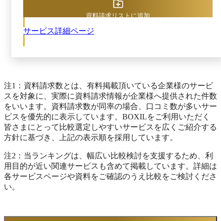
自社専用の動画共有ポータルを簡単に作成できます。
特別な知識やITリテラシーを必要としないシンプル設
資料請求リストに追加
計。視聴ログは個人単位で詳細に取得、動画活用を成
サービス詳細ページ
功へ導きます。 また、ライブ、疑似ライブ、オンデ
マンド配信といった各種配信形式に対応。他にもアプ
リを使ったライブ配信や簡単な動画編集、動画視聴解
析ツール、セキュリティ設定など動画活用に必要とな
る豊富な機能をSaaS形式で提供しています。 無償ト
ライアルのご用意はもちろん、サポート体制も充実。
注1：資料請求数とは、有料掲載頂いている企業様のサービ
企業の動画活用に必要なあらゆる機能を装備しながら
スを対象に、実際に資料請求情報が企業様へ提供された件数
5万円から始められます。 ※出典：J-Stream
をいいます。資料請求数が同率の場合、口コミ数が多いサー
Equipmedia（EQ）公式HP（2025年9月9日閲覧）
ビスを優先的に表示しています。BOXILをご利用いただく
皆さまにとって比較選定しやすいサービスを広くご紹介する
方針に基づき、上記の表示順を採用しています。
注2：当ランキングは、幅広い比較検討を支援するため、利
用目的が近い関連サービスも含めて掲載しています。詳細は
各サービスページや資料をご確認のうえ比較をご検討くださ
い。