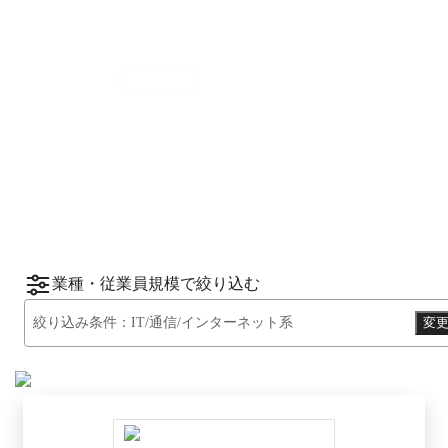
集計期間
2025年7月1日
〜
12月31日
2025
年
下半期
（
7月
〜
12月
）にBOXILユーザ
ーから資料請求されたサービスをもとに、カ
*1
*2
テゴリ別ランキング
をご紹介します。
※掲載している情報は
2026年1月14日
時点の
情報です。
業種・従業員規模で絞り込む
絞り込み条件：
IT/通信/インターネット系
変