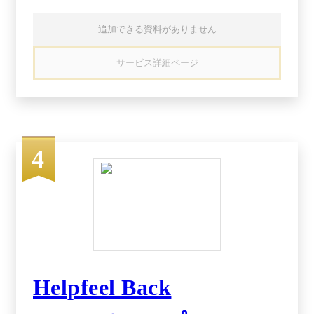
ト、スライドの上で、チャットやチェックリスト
を使ってプロジェクト管理ができます。 ・どこ
追加できる資料がありません
からでもQuipにアクセス デバイス問わず、シー
ムレスなコラボレーションが可能。チームはい
サービス詳細ページ
つ、どこからでも更新内容をチェックできます。
・作業を常に最新状態に 会議やメールなしでも
進捗を常に共有。Quipドキュメントは全員が同時
に閲覧・編集できます。 ・コラボレーションを
もう一つ上のレベルに カレンダー、動画、画像
などのLive Appを連携させ、チームに合ったコラ
4
ボレーション方法を見つけましょう。もうアプリ
を使い分ける必要はありません。
Helpfeel Back