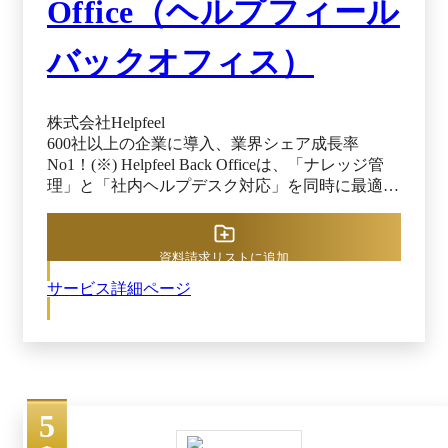
Office（ヘルプフィール
バックオフィス）
株式会社Helpfeel
600社以上の企業に導入、業界シェア成長率
No1！(※) Helpfeel Back Officeは、「ナレッジ管
理」と「社内ヘルプデスク対応」を同時に最適化
する検索特化型AI-FAQシステムです。特許技術
「意図予測検索」と生成AIを融合させ、従業員が
知りたい情報に秒速でアクセス可能に。属人化し
資料請求リストに追加
がちな問い合わせ対応を可視化・標準化し、業務
サービス詳細ページ
効率を飛躍的に高めます。FAQの構築・改善は専
任チームが伴走し、現場に定着するナレッジ基盤
を構築します。 ※出典元：Helpfeel公式HP、 富
士キメラ総研「2025 生成 AI／LLMで飛躍するAI
市場総調査」（2025年10月14日閲覧）
5