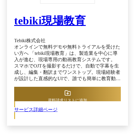
tebiki現場教育
Tebiki株式会社
オンラインで無料デモや無料トライアルを受けた
い方へ 「tebiki現場教育」は、製造業を中心に導
入が進む、現場専用の動画教育システムです。
スマホでOJTを撮影するだけで、自動で字幕を生
成し、編集・翻訳までワンストップ。現場経験者
が設計した直感的なUIで、誰でも簡単に教育動画
を作成できます。 個々のスキルや習熟度も自動
で可視化され、人手・時間に頼らない教育体制を
構築可能。 「教える人が変わるたびに内容がバ
資料請求リストに追加
ラバラになる」「教育の質が安定しない」といっ
サービス詳細ページ
た現場の悩みを、動画で標準化・効率化します。
資料請求いただければ、こちらからお電話いたし
ます。オンラインで無料デモや無料トライアルを
受けたい方は是非資料請求してみてください。