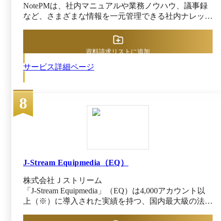
NotePMは、社内マニュアルや業務ノウハウ、議事録
など、さまざまな情報を一元管理できる社内ナレッジ
ツールです。 専門知識がなくても扱える高機能エデ
ィタで、読みやすいドキュメントを誰でも作成可能で
す。ファイルの中まで検索できる全文検索、スマート
資料請求リストに追加
フォンやタブレットでの操作も可能で、ほしい情報を
サービス詳細ページ
すぐに見つけられます。 さまざまなセキュリティ対
策・運用を実施し、大切なデータを守りながら、柔軟
なアクセス権限よるスムーズな情報共有をサポートし
8
ます。情報の蓄積・共有に優れた社内版Wikiとして、
組織パフォーマンス向上を目指せるサービスです。
J-Stream Equipmedia（EQ）
株式会社Ｊストリーム
「J-Stream Equipmedia」（EQ）は4,000アカウント以
上（※）に導入された実績を持つ、国内最大級の法人
向け動画共有・配信プラットフォームです。 EQなら