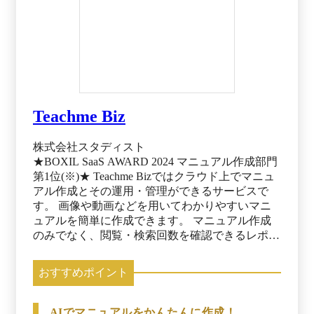
Teachme Biz
株式会社スタディスト
★BOXIL SaaS AWARD 2024 マニュアル作成部門
第1位(※)★ Teachme Bizではクラウド上でマニュ
アル作成とその運用・管理ができるサービスで
す。 画像や動画などを用いてわかりやすいマニ
ュアルを簡単に作成できます。 マニュアル作成
のみでなく、閲覧・検索回数を確認できるレポー
ト機能や、作ったマニュアルを教育に活用できる
機能など、作って終わりでなく運用・管理まで徹
おすすめポイント
底できます。 マニュアルを活用することで、コ
スト削減や品質の向上、人材教育の効率化など現
場から経営までの課題を解決し、企業の生産性向
AIでマニュアルをかんたんに作成！