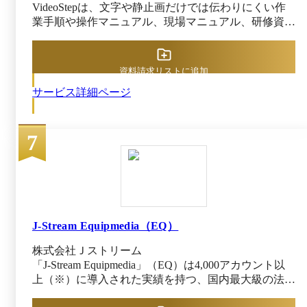
VideoStepは、文字や静止画だけでは伝わりにくい作
業手順や操作マニュアル、現場マニュアル、研修資料
を誰でも簡単に動画で伝えることができる動画共有ク
ラウドです。 1対1で教える時間が動画を見せるだけ
で代替できるようになるので、人材育成や引き継ぎに
資料請求リストに追加
おける負担を削減し、業務標準化を推進します。 操
サービス詳細ページ
作手順や現場マニュアル、OJT研修など、社員に共有
したい内容を動画化して社内の専用プラットフォーム
に配信。動画はURLリンクだけでなく、QRコードか
7
らでも共有できます。また、スマートフォンアプリに
も対応しているので、場所を選ばず気軽に動画の視聴
が可能です。 トリミングや図形挿入などの編集機能
も豊富で、PowerPointのような操作感で編集が行えま
す。他にも、AIにより10か国語の音声吹き込みや、
12か国語の機械翻訳もできるため、外国人へ向けた動
画作成も可能です。 社員に共有すべき業務や研修を
J-Stream Equipmedia（EQ）
動画化して、効率よくノウハウを全体に浸透させたい
株式会社Ｊストリーム
企業におすすめです。
「J-Stream Equipmedia」（EQ）は4,000アカウント以
上（※）に導入された実績を持つ、国内最大級の法人
向け動画共有・配信プラットフォームです。 EQなら