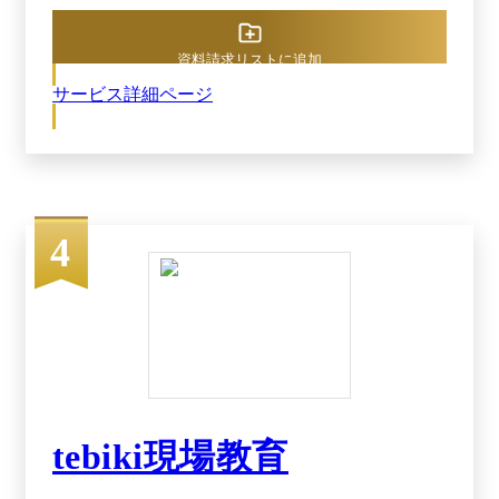
かなアクセス権限設定で、大企業・大規模でのマ
ニュアル運用構築に強みを持っています。 *MS
Officeでマニュアル作成・サーバーでドキュメン
資料請求リストに追加
ト管理する運用との当社比較 ＜主な利用シーン
サービス詳細ページ
や実現できること＞ ●バックオフィス部門・DX
推進・経営企画部門 ・文章のみ／画像や動画で
補足等、多様な形式を選択できるから、規約規定
からシステム操作マニュアルまで多様なマニュア
ルを作成可能。 ・STEP構造／章節項構造で、上
から下へ読み進める設計。読み方に迷わず、内容
を理解できる。後から修正もしやすい。 ・文章
4
のみマニュアル作成可能、1ステップ2400文字ま
で記入可能、文字装飾可能なので、文字量が多い
規定規約も整備可能。 ・1ステップあたり4コン
テンツまで挿入可能（画像・動画・PDF）。スク
リーンショット挿入可能。ツール操作手順書もわ
かりやすく作成できる。 ・5階層フォルダ×細か
なアクセス権限設定で、複数部門をまたいだ運用
や全社展開に強い。部門内の業務マニュアルか
tebiki現場教育
ら、全社共有マニュアルまで一元管理。 ・全社
規模でも継続しやすい価格帯・プラン。部門内利
用から初めて全社に拡大する段階導入可能。 ・