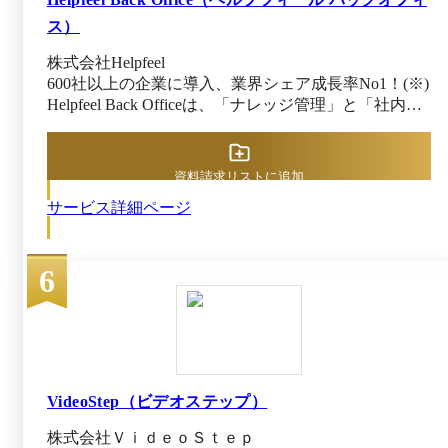
ス）
株式会社Helpfeel
600社以上の企業に導入、業界シェア成長率No1！(※)
Helpfeel Back Officeは、「ナレッジ管理」と「社内ヘ
ルプデスク対応」を同時に最適化する検索特化型AI-
FAQシステムです。特許技術「意図予測検索」と生成
AIを融合させ、従業員が知りたい情報に秒速でアク
資料請求リストに追加
セス可能に。属人化しがちな問い合わせ対応を可視
サービス詳細ページ
化・標準化し、業務効率を飛躍的に高めます。FAQの
構築・改善は専任チームが伴走し、現場に定着するナ
レッジ基盤を構築します。 ※出典元：Helpfeel公式
6
HP、 富士キメラ総研「2025 生成 AI／LLMで飛躍す
るAI市場総調査」（2025年10月14日閲覧）
VideoStep（ビデオステップ）
株式会社ＶｉｄｅｏＳｔｅｐ