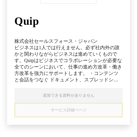
Quip
株式会社セールスフォース・ジャパン
ビジネスは1人では行えません。必ず社内外の誰
かと関わりながらビジネスは進めていくもので
す。Quipはビジネスでコラボレーションが必要な
全てのシーンにおいて、仕事の進め方改革・働き
方改革を強力にサポートします。 ・コンテンツ
と会話をつなぐ ドキュメント、スプレッドシー
ト、スライドの上で、チャットやチェックリスト
を使ってプロジェクト管理ができます。 ・どこ
追加できる資料がありません
からでもQuipにアクセス デバイス問わず、シー
ムレスなコラボレーションが可能。チームはい
サービス詳細ページ
つ、どこからでも更新内容をチェックできます。
・作業を常に最新状態に 会議やメールなしでも
進捗を常に共有。Quipドキュメントは全員が同時
に閲覧・編集できます。 ・コラボレーションを