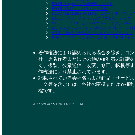
BOXIL Magazine - SaaS情報メディア
BOXIL EXPO - オンライン展示会
JAPAN LEADERS SUMMIT- エグゼクティブ
BALES - インサイドセールスアウトソーシング
BALES CLOUD - セールスエンゲージメントSaaS
ビジネステンプレート - 便利なテンプレートを
ADXL - SaaSに特化したデジタルエージェンシー
BizHint - クラウド活用と生産性向上の専門サイト
著作権法により認められる場合を除き、コン
社、原著作者またはその他の権利者の許諾を
く、複製、公衆送信、改変、修正、転載等す
作権法により禁止されています。
記載されている会社名および商品・サービス
ーク等を含む）は、各社の商標または各権利
標です。
© 2015-2026 SMARTCAMP Co., Ltd.