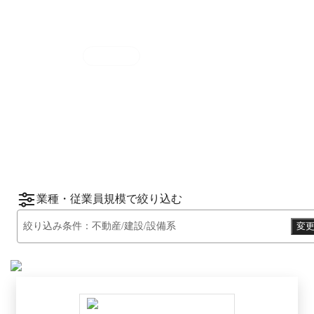
集計期間
2025年7月1日
〜
12月31日
2025
年
下半期
（
7月
〜
12月
）にBOXILユーザ
ーから資料請求されたサービスをもとに、カ
*1
*2
テゴリ別ランキング
をご紹介します。
※掲載している情報は
2026年1月14日
時点の
情報です。
業種・従業員規模で絞り込む
絞り込み条件：
不動産/建設/設備系
変