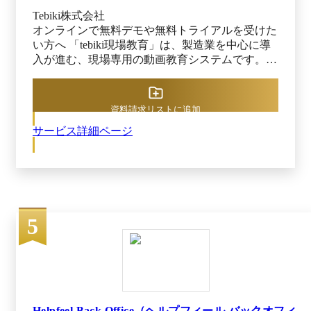
専任メンバーによるCOCOMITE導入・浸透伴走
Tebiki株式会社
支援あり。フォルダ設計やマニュアル整備スケジ
オンラインで無料デモや無料トライアルを受けた
ュールを一緒に策定できるから安心。
い方へ 「tebiki現場教育」は、製造業を中心に導
入が進む、現場専用の動画教育システムです。
スマホでOJTを撮影するだけで、自動で字幕を生
成し、編集・翻訳までワンストップ。現場経験者
が設計した直感的なUIで、誰でも簡単に教育動画
資料請求リストに追加
を作成できます。 個々のスキルや習熟度も自動
サービス詳細ページ
で可視化され、人手・時間に頼らない教育体制を
構築可能。 「教える人が変わるたびに内容がバ
ラバラになる」「教育の質が安定しない」といっ
た現場の悩みを、動画で標準化・効率化します。
資料請求いただければ、こちらからお電話いたし
ます。オンラインで無料デモや無料トライアルを
5
受けたい方は是非資料請求してみてください。
Helpfeel Back Office（ヘルプフィール バックオフィ