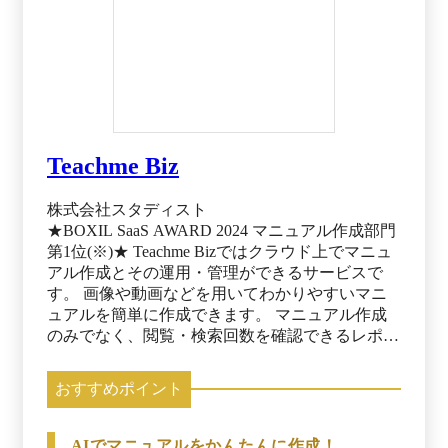
Teachme Biz
株式会社スタディスト
★BOXIL SaaS AWARD 2024 マニュアル作成部門
第1位(※)★ Teachme Bizではクラウド上でマニュ
アル作成とその運用・管理ができるサービスで
す。 画像や動画などを用いてわかりやすいマニ
ュアルを簡単に作成できます。 マニュアル作成
のみでなく、閲覧・検索回数を確認できるレポー
ト機能や、作ったマニュアルを教育に活用できる
機能など、作って終わりでなく運用・管理まで徹
おすすめポイント
底できます。 マニュアルを活用することで、コ
スト削減や品質の向上、人材教育の効率化など現
場から経営までの課題を解決し、企業の生産性向
AIでマニュアルをかんたんに作成！