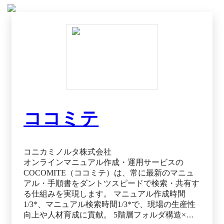
もう一つ上のレベルに カレンダー、動画、画像
などのLive Appを連携させ、チームに合ったコラ
ボレーション方法を見つけましょう。もうアプリ
を使い分ける必要はありません。
ココミテ
コニカミノルタ株式会社
オンラインマニュアル作成・運用サービスの
COCOMITE（ココミテ）は、常に最新のマニュ
アル・手順書をダントツスピードで検索・共有す
る仕組みを実現します。 マニュアル作成時間
1/3*、マニュアル検索時間1/3*で、現場の生産性
向上や人材育成に貢献。 5階層フォルダ構造×細