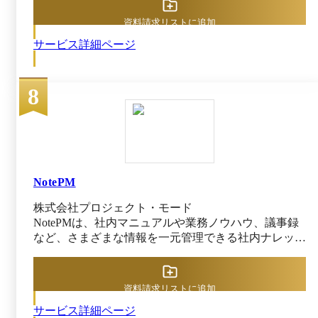
自社専用の動画共有ポータルを簡単に作成できます。
特別な知識やITリテラシーを必要としないシンプル設
資料請求リストに追加
計。視聴ログは個人単位で詳細に取得、動画活用を成
サービス詳細ページ
功へ導きます。 また、ライブ、疑似ライブ、オンデ
マンド配信といった各種配信形式に対応。他にもアプ
リを使ったライブ配信や簡単な動画編集、動画視聴解
8
析ツール、セキュリティ設定など動画活用に必要とな
る豊富な機能をSaaS形式で提供しています。 無償ト
ライアルのご用意はもちろん、サポート体制も充実。
企業の動画活用に必要なあらゆる機能を装備しながら
5万円から始められます。 ※出典：J-Stream
Equipmedia（EQ）公式HP（2025年9月9日閲覧）
NotePM
株式会社プロジェクト・モード
NotePMは、社内マニュアルや業務ノウハウ、議事録
など、さまざまな情報を一元管理できる社内ナレッジ
ツールです。 専門知識がなくても扱える高機能エデ
ィタで、読みやすいドキュメントを誰でも作成可能で
す。ファイルの中まで検索できる全文検索、スマート
資料請求リストに追加
フォンやタブレットでの操作も可能で、ほしい情報を
サービス詳細ページ
すぐに見つけられます。 さまざまなセキュリティ対