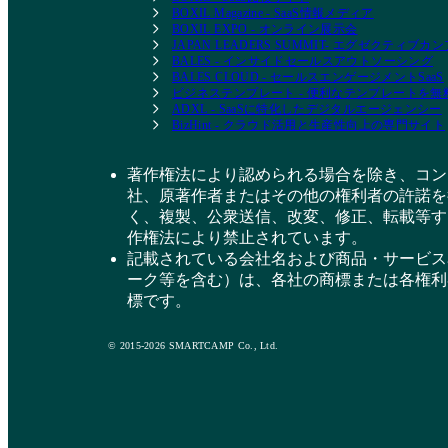
BOXIL Magazine - SaaS情報メディア
BOXIL EXPO - オンライン展示会
JAPAN LEADERS SUMMIT- エグゼクティブ
BALES - インサイドセールスアウトソーシング
BALES CLOUD - セールスエンゲージメントSaaS
ビジネステンプレート - 便利なテンプレートを
ADXL - SaaSに特化したデジタルエージェンシー
BizHint - クラウド活用と生産性向上の専門サイト
著作権法により認められる場合を除き、コン
社、原著作者またはその他の権利者の許諾を
く、複製、公衆送信、改変、修正、転載等す
作権法により禁止されています。
記載されている会社名および商品・サービス
ーク等を含む）は、各社の商標または各権利
標です。
© 2015-2026 SMARTCAMP Co., Ltd.