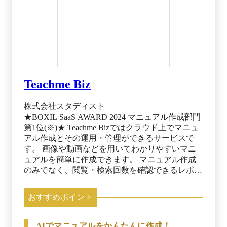
Teachme Biz
株式会社スタディスト
★BOXIL SaaS AWARD 2024 マニュアル作成部門
第1位(※)★ Teachme Bizではクラウド上でマニュ
アル作成とその運用・管理ができるサービスで
す。 画像や動画などを用いてわかりやすいマニ
ュアルを簡単に作成できます。 マニュアル作成
のみでなく、閲覧・検索回数を確認できるレポー
ト機能や、作ったマニュアルを教育に活用できる
機能など、作って終わりでなく運用・管理まで徹
おすすめポイント
底できます。 マニュアルを活用することで、コ
スト削減や品質の向上、人材教育の効率化など現
場から経営までの課題を解決し、企業の生産性向
AIでマニュアルをかんたんに作成！