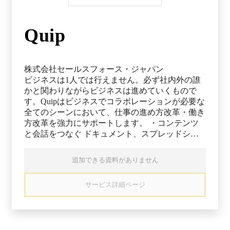
Quip
株式会社セールスフォース・ジャパン
ビジネスは1人では行えません。必ず社内外の誰
かと関わりながらビジネスは進めていくもので
す。Quipはビジネスでコラボレーションが必要な
全てのシーンにおいて、仕事の進め方改革・働き
方改革を強力にサポートします。 ・コンテンツ
と会話をつなぐ ドキュメント、スプレッドシー
ト、スライドの上で、チャットやチェックリスト
を使ってプロジェクト管理ができます。 ・どこ
追加できる資料がありません
からでもQuipにアクセス デバイス問わず、シー
ムレスなコラボレーションが可能。チームはい
サービス詳細ページ
つ、どこからでも更新内容をチェックできます。
・作業を常に最新状態に 会議やメールなしでも
進捗を常に共有。Quipドキュメントは全員が同時
に閲覧・編集できます。 ・コラボレーションを