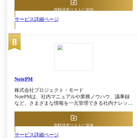
自社専用の動画共有ポータルを簡単に作成できます。
特別な知識やITリテラシーを必要としないシンプル設
資料請求リストに追加
計。視聴ログは個人単位で詳細に取得、動画活用を成
サービス詳細ページ
功へ導きます。 また、ライブ、疑似ライブ、オンデ
マンド配信といった各種配信形式に対応。他にもアプ
リを使ったライブ配信や簡単な動画編集、動画視聴解
8
析ツール、セキュリティ設定など動画活用に必要とな
る豊富な機能をSaaS形式で提供しています。 無償ト
ライアルのご用意はもちろん、サポート体制も充実。
企業の動画活用に必要なあらゆる機能を装備しながら
5万円から始められます。 ※出典：J-Stream
Equipmedia（EQ）公式HP（2025年9月9日閲覧）
NotePM
株式会社プロジェクト・モード
NotePMは、社内マニュアルや業務ノウハウ、議事録
など、さまざまな情報を一元管理できる社内ナレッジ
ツールです。 専門知識がなくても扱える高機能エデ
ィタで、読みやすいドキュメントを誰でも作成可能で
す。ファイルの中まで検索できる全文検索、スマート
資料請求リストに追加
フォンやタブレットでの操作も可能で、ほしい情報を
サービス詳細ページ
すぐに見つけられます。 さまざまなセキュリティ対