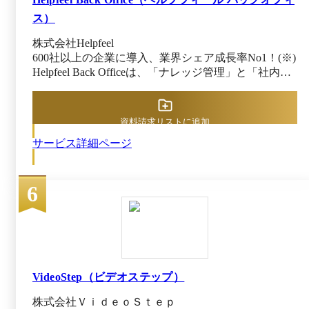
テンツまで挿入可能（画像・動画・PDF）。スク
ス）
リーンショット挿入可能。ツール操作手順書もわ
かりやすく作成できる。 ・5階層フォルダ×細か
株式会社Helpfeel
なアクセス権限設定で、複数部門をまたいだ運用
600社以上の企業に導入、業界シェア成長率No1！(※)
や全社展開に強い。部門内の業務マニュアルか
Helpfeel Back Officeは、「ナレッジ管理」と「社内ヘ
ら、全社共有マニュアルまで一元管理。 ・全社
ルプデスク対応」を同時に最適化する検索特化型AI-
規模でも継続しやすい価格帯・プラン。部門内利
FAQシステムです。特許技術「意図予測検索」と生成
用から初めて全社に拡大する段階導入可能。 ・
AIを融合させ、従業員が知りたい情報に秒速でアク
資料請求リストに追加
専任メンバーによるCOCOMITE導入・浸透伴走
セス可能に。属人化しがちな問い合わせ対応を可視
支援あり。フォルダ設計やマニュアル整備スケジ
サービス詳細ページ
化・標準化し、業務効率を飛躍的に高めます。FAQの
ュールを一緒に策定できるから安心。
構築・改善は専任チームが伴走し、現場に定着するナ
レッジ基盤を構築します。 ※出典元：Helpfeel公式
6
HP、 富士キメラ総研「2025 生成 AI／LLMで飛躍す
るAI市場総調査」（2025年10月14日閲覧）
VideoStep（ビデオステップ）
株式会社ＶｉｄｅｏＳｔｅｐ