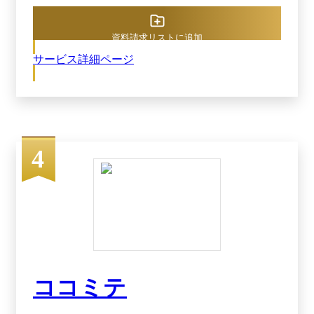
を作成できます。 個々のスキルや習熟度も自動
で可視化され、人手・時間に頼らない教育体制を
構築可能。 「教える人が変わるたびに内容がバ
資料請求リストに追加
ラバラになる」「教育の質が安定しない」といっ
サービス詳細ページ
た現場の悩みを、動画で標準化・効率化します。
資料請求いただければ、こちらからお電話いたし
ます。オンラインで無料デモや無料トライアルを
受けたい方は是非資料請求してみてください。
4
ココミテ