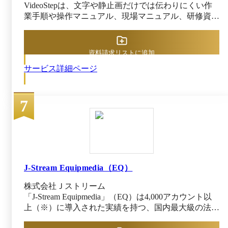
VideoStepは、文字や静止画だけでは伝わりにくい作
業手順や操作マニュアル、現場マニュアル、研修資料
を誰でも簡単に動画で伝えることができる動画共有ク
ラウドです。 1対1で教える時間が動画を見せるだけ
で代替できるようになるので、人材育成や引き継ぎに
資料請求リストに追加
おける負担を削減し、業務標準化を推進します。 操
サービス詳細ページ
作手順や現場マニュアル、OJT研修など、社員に共有
したい内容を動画化して社内の専用プラットフォーム
に配信。動画はURLリンクだけでなく、QRコードか
7
らでも共有できます。また、スマートフォンアプリに
も対応しているので、場所を選ばず気軽に動画の視聴
が可能です。 トリミングや図形挿入などの編集機能
も豊富で、PowerPointのような操作感で編集が行えま
す。他にも、AIにより10か国語の音声吹き込みや、
12か国語の機械翻訳もできるため、外国人へ向けた動
画作成も可能です。 社員に共有すべき業務や研修を
J-Stream Equipmedia（EQ）
動画化して、効率よくノウハウを全体に浸透させたい
株式会社Ｊストリーム
企業におすすめです。
「J-Stream Equipmedia」（EQ）は4,000アカウント以
上（※）に導入された実績を持つ、国内最大級の法人
向け動画共有・配信プラットフォームです。 EQなら