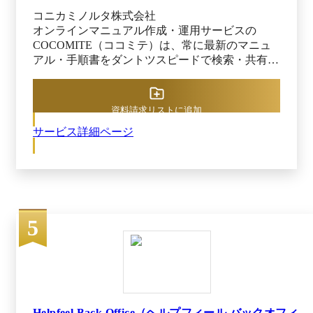
コニカミノルタ株式会社
オンラインマニュアル作成・運用サービスの
COCOMITE（ココミテ）は、常に最新のマニュ
アル・手順書をダントツスピードで検索・共有す
る仕組みを実現します。 マニュアル作成時間
1/3*、マニュアル検索時間1/3*で、現場の生産性
向上や人材育成に貢献。 5階層フォルダ構造×細
資料請求リストに追加
かなアクセス権限設定で、大企業・大規模でのマ
サービス詳細ページ
ニュアル運用構築に強みを持っています。 *MS
Officeでマニュアル作成・サーバーでドキュメン
ト管理する運用との当社比較 ＜主な利用シーン
や実現できること＞ ●バックオフィス部門・DX
推進・経営企画部門 ・文章のみ／画像や動画で
補足等、多様な形式を選択できるから、規約規定
5
からシステム操作マニュアルまで多様なマニュア
ルを作成可能。 ・STEP構造／章節項構造で、上
から下へ読み進める設計。読み方に迷わず、内容
を理解できる。後から修正もしやすい。 ・文章
のみマニュアル作成可能、1ステップ2400文字ま
で記入可能、文字装飾可能なので、文字量が多い
規定規約も整備可能。 ・1ステップあたり4コン
Helpfeel Back Office（ヘルプフィール バックオフィ