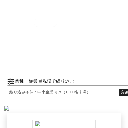
集計期間
2025年7月1日
〜
12月31日
2025
年
下半期
（
7月
〜
12月
）にBOXILユーザ
ーから資料請求されたサービスをもとに、カ
*1
*2
テゴリ別ランキング
をご紹介します。
※掲載している情報は
2026年1月14日
時点の
情報です。
業種・従業員規模で絞り込む
絞り込み条件：
中小企業向け（1,000名未満）
変