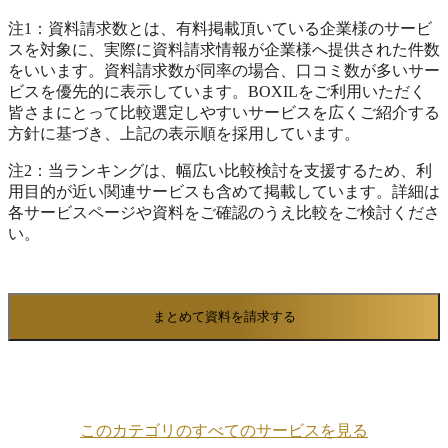
ことが可能です。 クアルトリクスは、エクスペ
注1：資料請求数とは、有料掲載頂いている企業様のサービ
リエンスマネジメント（XM）のパイオニアであ
スを対象に、実際に資料請求情報が企業様へ提供された件数
り、その分野をリードする存在です。 20,000社
をいいます。資料請求数が同率の場合、口コミ数が多いサー
（※）を超える世界トップレベルの組織がクアル
ビスを優先的に表示しています。BOXILをご利用いただく
トリクスのソリューションを利用して、エクスペ
皆さまにとって比較選定しやすいサービスを広くご紹介する
リエンスデータ（Xデータ）を収集・分析し、そ
方針に基づき、上記の表示順を採用しています。
れを施策につなげて、極めて重要なビジネスの意
思決定を行っています。 ※出典：クアルトリク
注2：当ランキングは、幅広い比較検討を支援するため、利
ス 公式サイト（2026年1月13日閲覧）
用目的が近い関連サービスも含めて掲載しています。詳細は
各サービスページや資料をご確認のうえ比較をご検討くださ
い。
まとめて資料を請求する
このカテゴリのすべてのサービスを見る