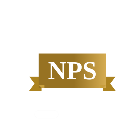
半期
資料請求数ランキング
NPS
集計期間
2025年7月1日
〜
12月31日
2025
年
下半期
（
7月
〜
12月
）にBOXILユーザ