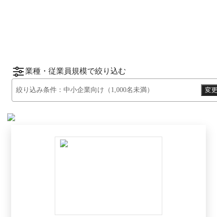
ーから資料請求されたサービスをもとに、カ
*1
*2
テゴリ別ランキング
をご紹介します。
※掲載している情報は
2026年1月14日
時点の
情報です。
業種・従業員規模で絞り込む
絞り込み条件：
中小企業向け（1,000名未満）
変