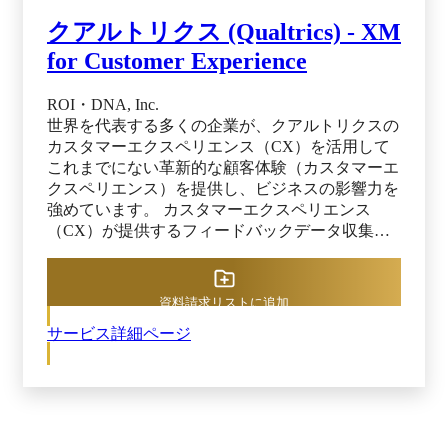
クアルトリクス (Qualtrics) - XM
for Customer Experience
ROI・DNA, Inc.
世界を代表する多くの企業が、クアルトリクスの
カスタマーエクスペリエンス（CX）を活用して
これまでにない革新的な顧客体験（カスタマーエ
クスペリエンス）を提供し、ビジネスの影響力を
強めています。 カスタマーエクスペリエンス
（CX）が提供するフィードバックデータ収集機
能を活用すれば、SMS、音声、ソーシャルメディ
ア、ウェブ、アプリなどからお客様の声を最適な
タイミングで収集できます。また、強力な機械学
資料請求リストに追加
習と高度な分析により、役職や部門に応じてカス
サービス詳細ページ
タマイズされた予測インサイトを取得できます。
また、カスタマーエクスペリエンス（CX）で
は、直感的な行動計画ツールや、クローズドルー
プのチケット管理も可能。SalesforceやMarketo、
JIRAといった各種の既存プラットフォームやツー
ルとも統合可能で、インサイトを行動につなげる