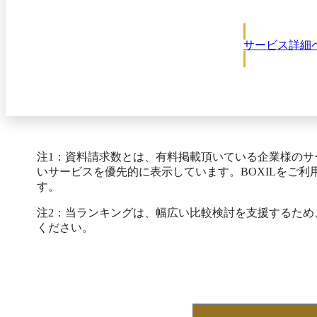
加え、仕事へのやりがい、職場の人間関係、eNPSや
離職やハラスメントリスクなど多角的な設問で組織
を分析します。

サービス詳細
個人に関する設問では、メンタル・フィジカルスコ
アはもちろん、睡眠データも把握して健康管理に役
立てられます。
注1：資料請求数とは、有料掲載頂いている企業様の
いサービスを優先的に表示しています。BOXILをご
す。
注2：当ランキングは、幅広い比較検討を支援するた
ください。