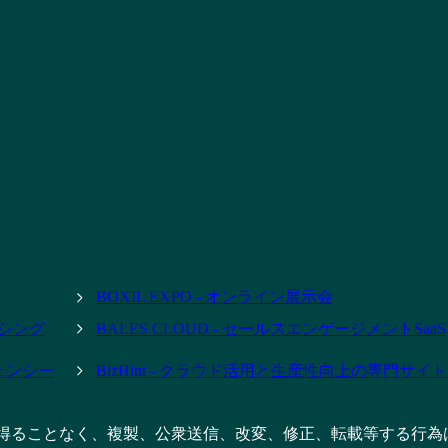
BOXIL EXPO - オンライン展示会
ーシング
BALES CLOUD - セールスエンゲージメントSaaS
ジェンシー
BizHint - クラウド活用と生産性向上の専門サイト
得ることなく、複製、公衆送信、改変、修正、転載等する行為