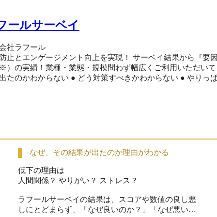
フールサーベイ
会社ラフール
防止とエンゲージメント向上を実現！ サーベイ結果から『要因』までわかる組
）の実績！業種・業態・規模問わず幅広くご利用いただいてます。 サーベイ運用でよくあるお悩み ●
たのかわからない ● どう対策すべきかわからない ● やりっぱなしになってしまう 
ださい」 ラフールサーベイは結果の根底にある「要因」を明らかにすることで、 次に取
るべき適切な施策へ導きます。 ※出典：ラフールサーベ
なぜ、その結果が出たのか理由がわかる
低下の理由は

人間関係？ やりがい？ ストレス？

ラフールサーベイの結果は、スコアや数値の良し悪
しにとどまらず、「なぜ良いのか？」「なぜ悪いの