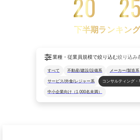
20
2
下半期ランキン
業種・従業員規模で絞り込む
絞り込み
すべて
不動産/建設/設備系
メーカー/製造系
サービス/外食/レジャー系
コンサルティング・
中小企業向け（1,000名未満）