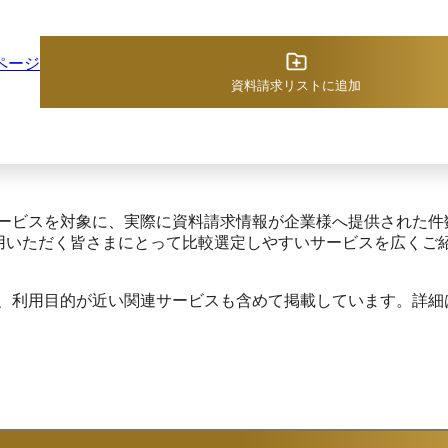
か？」まで可視化します。

「上司との人間関係」や「仕事のやりがいの低下」
「職場以外の個人的なストレス」など、数値の背景
ページ
にある組織と個人の状態まで把握できるため、要因
資料請求リストに追加
分析につながります。
サービスを対象に、実際に資料請求情報が企業様へ提供された件
利用いただく皆さまにとって比較選定しやすいサービスを広くご
め、利用目的が近い関連サービスも含めて掲載しています。詳細