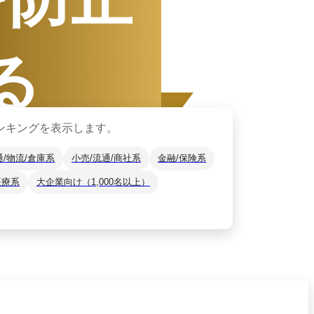
る
ンキングを表示します。
通/物流/倉庫系
小売/流通/商社系
金融/保険系
医療系
大企業向け（1,000名以上）
1日
〜
12月31日
ザーから資料請求されたサービスをもと
*2
をご紹介します。
月14日
時点の情報です。