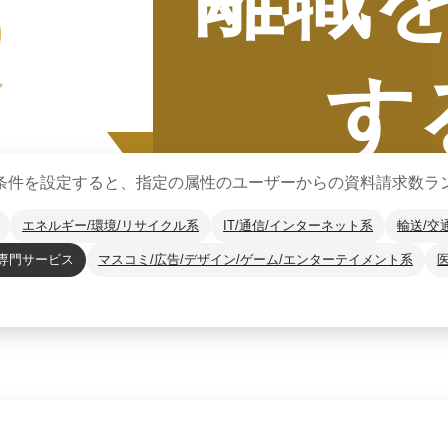
5
す
グ
条件を設定すると、指定の属性のユーザーからの資料請求数ラ
エネルギー/環境/リサイクル系
IT/通信/インターネット系
輸送/交
専門サービス
マスコミ/広告/デザイン/ゲーム/エンターテイメント系
集計期間
2025年7月
2025
年
下半期
（
7月
〜
12月
）にBOXILユー
*1
に、カテゴリ別ランキング
※掲載している情報は
2026年1