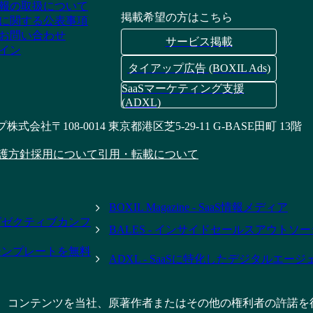
報の取扱について
掲載希望の方はこちら
に関する公表事項
お問い合わせ
サービス掲載
イン
タイアップ広告 (BOXIL Ads)
SaaSマーケティング支援
(ADXL)
プ株式会社
〒108-0014 東京都港区芝5-29-11 G-BASE田町 13階
護方針
採用について
引用・転載について
BOXIL Magazine - SaaS情報メディア
- エグゼクティブカンフ
BALES - インサイドセールスアウトソ
テンプレートを無料
ADXL - SaaSに特化したデジタルエー
、コンテンツを当社、原著作者またはその他の権利者の許諾を