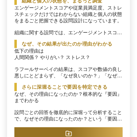
組織と個人の状態を、まるっと調査
ベイ公式サイト（2025年7月30日閲覧）
エンゲージメントスコアや従業員満足度、ストレ
スチェックだけではわからない組織と個人の状態
をまるごと把握できる設問設計になっています。

組織に関する設問では、エンゲージメントスコア
に加え、仕事へのやりがい、職場の人間関係、
なぜ、その結果が出たのか理由がわかる
eNPSや離職やハラスメントリスクなど多角的な
低下の理由は

設問で組織を分析します。

人間関係？ やりがい？ ストレス？

個人に関する設問では、メンタル・フィジカルス
コアはもちろん、睡眠データも把握して健康管理
ラフールサーベイの結果は、スコアや数値の良し
に役立てられます。
悪しにとどまらず、「なぜ良いのか？」「なぜ悪
いのか？」まで可視化します。

さらに深堀ることで要因を特定できる
「上司との人間関係」や「仕事のやりがいの低
なぜ、その理由になったのか？根本的な『要因』
下」「職場以外の個人的なストレス」など、数値
までわかる

の背景にある組織と個人の状態まで把握できるた
め、要因分析につながります。
設問ごとの回答を徹底的に深堀って分析すること
で、なぜその理由になったのか？という「要因」
を特定します。

フィードバックレポートや専任担当者によるサポ