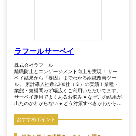
ラフールサーベイ
株式会社ラフール
離職防止とエンゲージメント向上を実現！ サー
ベイ結果から『要因』までわかる組織改善ツー
ル。 累計導入社数2,200社（※）の実績！業種・
業態・規模問わず幅広くご利用いただいてます。
サーベイ運用でよくあるお悩み ● なぜこの結果が
出たのかわからない ● どう対策すべきかわからな
い ● やりっぱなしになってしまう その結果、効
果が感じられず担当者が疲弊・・・ 「お任せく
おすすめポイント
ださい」 ラフールサーベイは結果の根底にある
「要因」を明らかにすることで、 次に取るべき
適切な施策へ導きます。 ※出典：ラフールサー