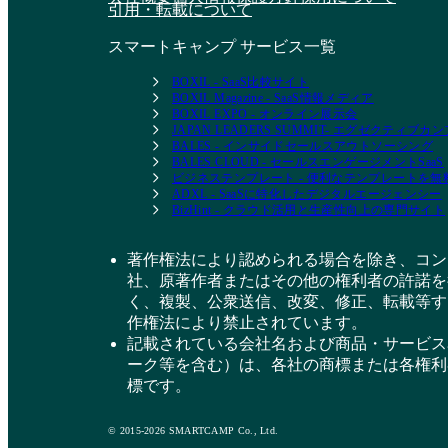
引用・転載について
スマートキャンプ サービス一覧
BOXIL - SaaS比較サイト
BOXIL Magazine - SaaS情報メディア
BOXIL EXPO - オンライン展示会
JAPAN LEADERS SUMMIT- エグゼクティブ
BALES - インサイドセールスアウトソーシング
BALES CLOUD - セールスエンゲージメントSaaS
ビジネステンプレート - 便利なテンプレートを
ADXL - SaaSに特化したデジタルエージェンシー
BizHint - クラウド活用と生産性向上の専門サイト
著作権法により認められる場合を除き、コン
社、原著作者またはその他の権利者の許諾を
く、複製、公衆送信、改変、修正、転載等す
作権法により禁止されています。
記載されている会社名および商品・サービス
ーク等を含む）は、各社の商標または各権利
標です。
© 2015-2026 SMARTCAMP Co., Ltd.