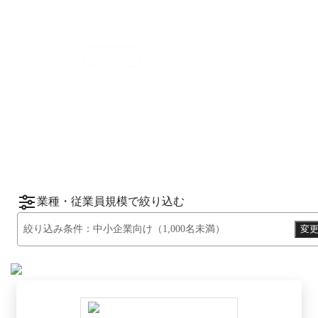
集計期間
2025年7月1日
〜
12月31日
2025
年
下半期
（
7月
〜
12月
）にBOXILユーザ
ーから資料請求されたサービスをもとに、カ
*1
*2
テゴリ別ランキング
をご紹介します。
※掲載している情報は
2026年1月14日
時点の
情報です。
業種・従業員規模で絞り込む
絞り込み条件：
中小企業向け（1,000名未満）
変