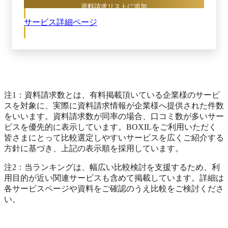
ートによってスムーズに運用できる仕組みが整っ
資料請求リストに追加
ています。

サービス詳細ページ
結果として、サーベイ実施後のやりっぱなしを防
注1：資料請求数とは、有料掲載頂いている企業様のサービ
スを対象に、実際に資料請求情報が企業様へ提供された件数
をいいます。資料請求数が同率の場合、口コミ数が多いサー
ビスを優先的に表示しています。BOXILをご利用いただく
皆さまにとって比較選定しやすいサービスを広くご紹介する
方針に基づき、上記の表示順を採用しています。
注2：当ランキングは、幅広い比較検討を支援するため、利
用目的が近い関連サービスも含めて掲載しています。詳細は
各サービスページや資料をご確認のうえ比較をご検討くださ
い。