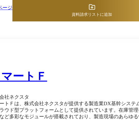
ページ
資料請求リストに追加
スマートＦ
会社ネクスタ
ートＦは、株式会社ネクスタが提供する製造業DX基幹システ
ラウド型プラットフォームとして提供されています。在庫管理
など多彩なモジュールが搭載されており、製造現場のあらゆる
クセル運用による属人化を防ぎ、データ経営による収益改善を後押しします。 必要な
で導入できる設計なので、初期投資や運用負荷を抑えつつ、現
ステムとの併用も可能で、外部からさまざまなデータを移行し