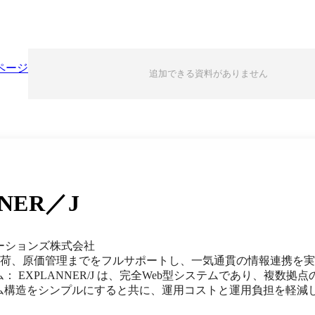
とWebアプリとして動作します。Forguncy専用サーバーで
リ開発用の機能はもちろん、ワークフローでの承認経路はユーザー単位、ロール、組織に対応
業務にあわせて設定可能です。電子申請の仕組みをアプリに直
ディーに決済を行えます。他にも、データベース管理や帳票の
を搭載しています。
ページ
追加できる資料がありません
NER／J
ーションズ株式会社
出荷、原価管理までをフルサポートし、一気通貫の情報連携を実現
 EXPLANNER/J は、完全Web型システムであり、複数拠
ム構造をシンプルにすると共に、運用コストと運用負担を軽減
おり、ログインユーザ単位に言語切り替えが可能です。 ■見込み生