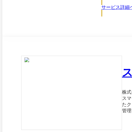
サービス詳細
株式
スマ
たク
管理
紙・エ
ート
存シ