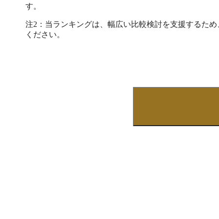
つ、各工程の実績を入力・収集し
す。
ドやQRコードによる入力
開始・完了の記録や部材払
注2：当ランキングは、幅広い比較検討を支援するた
効率的に現場から登録可能
ください。
実績データはリアルタイム
れ、遅延している工程が自
に対策できます。製品ロッ
によるトレーサビリティ機
素材投入から最終製品出荷
す。 また、VPN経由で社外からシステムに接続し
テレワークで利用すること
ド業務のリモート対応を実現します。 
準で300以上の機能（※
製造指示、工程進捗管理、
上・仕入計上まで網羅して
多様な様式が標準提供され
書・納品書・請求書などを
可能です。さらに、蓄積し
化やピボット分析機能によ
出でき、工場の稼働状況や
ルタイムに「見える化」します。 その
会議資料の迅速な作成や損