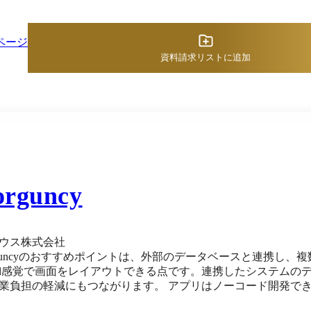
週1回以上（※）の定期アップデートで機能が継続的に強化さ
ットもあります。 ※出典：スマートＦ公式HP（2025年12月14日
ページ
資料請求リストに追加
orguncy
ウス株式会社
rguncyのおすすめポイントは、外部のデータベースと連携し
cel感覚で画面をレイアウトできる点です。連携したシステム
軽減にもつながります。 アプリはノーコード開発できます。データベースの構築と画面レイアウトはすべ
定ベースで作成可能なためプログラミングの必要はありません。開