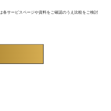
返生産に対応する「Fu-jin」「Raijin」を用意し、工
程進捗や部品管理を徹底サポート。 プロセス系に
は化学・食品など配合レシピ対応の「Blendjin」が
は各サービスページや資料をご確認のうえ比較をご検討
あり、ロットトレースや品質検査記録までトータ
ル管理するなど、業態ごとに最適化された機能群
提供します。 さらに、生産革新ファミリーは販
売・会計システムとのデータ相互連携を標準サポ
ートしています。生産現場で入力された受注・実
績データは即座に基幹システム「SMILE V」と共
有され、二重入力や情報伝達のタイムラグを解
消。その結果、生産計画から出荷・売上・請求に
至るまで一貫したデータ管理が可能となり、経営
層は正確な原価・利益情報をリアルタイムで把握
きるようになります。 また、専門部隊「製造
SP」による手厚い導入支援で単なるシステム導入
に留まらず真の稼働定着まで実現する体制も整え
ており、現場の生産性向上と経営効率化に直結す
るサービスです。