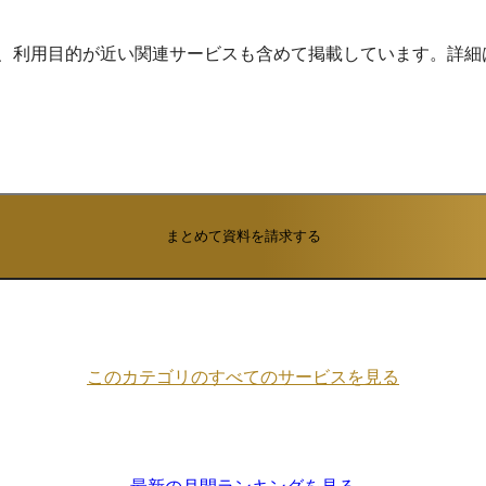
ます。 バーコー
にも対応しており、作業
い出しなどのデータを
め、利用目的が近い関連サービスも含めて掲載しています。詳細
です。その収集された
に進捗状況へ反映さ
動抽出されるため即座
を
トと使用素材の紐付け
能も備えているので、
まで履歴を追跡可能で
も可能で、バックヤー
まとめて資料を請求する
i-PROWは標
）を搭載し、見積入力から
在庫・原価計算、売
で
います。帳票類も多種
、見積書・製造指示
システムから直接発行
このカテゴリのすべてのサービスを見る
た生産データはグラフ
って多角的に集計・抽
売上・在庫推移をリア
結果、経営
益分析にも役立ちま