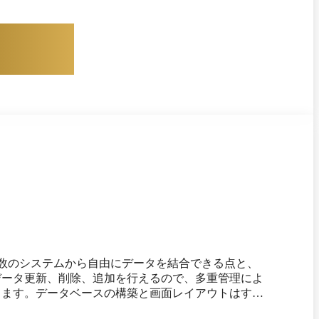
れ、個別開発なしで最新機能をすぐに利用できるメリ
閲覧）
、複数のシステムから自由にデータを結合できる点と、
のデータ更新、削除、追加を行えるので、多重管理によ
発したアプリは、Forguncy専用サーバーに展開