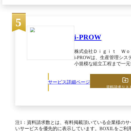
産、繰返し生産、
にも対応： 個別
た複数の生産 モ
5
にマルチプラント機
ージ＋開発フレー
をご提供： 開発
i-PROW
テムに組み込むこ
ムワークが吸収するため、独
ジとして、「データ
株式会社Ｄｉｇｉｔ Ｗｏ
パッケージの「デ
i-PROWは、生産管理シ
フレームワークをご活
小規模な組立工程まで一元
開催のご案内：「
す。Excelによる煩雑な
たび、「【セミナ
限界に悩む中小製造業向け
いたします。 世界規模で経営のDXが進行する中、データドリブン経営が注目されています
サービス詳細ページ
受注・出荷、在庫・購買、
資料請求リス
が、多くのお客様
造業務全体を一元化します
ない状況ではないでしょうか。 本講演では製造業のデ
の現場で課題となる進捗遅
イントや、データ
し、現場作業効率の向上を
について、国内製
管理システムです。 利用にあたっては、まず受注
ンについてご紹介いたします 開催日時：2025年6月25日(水) 1
や内示データを基に自動で
セミナー ＜本件お問
造指示やスケジューラで日
注1：資料請求数とは、有料掲載頂いている企業様の
営業時間】 9:00-
業現場では端末上で作業指
いサービスを優先的に表示しています。BOXILをご