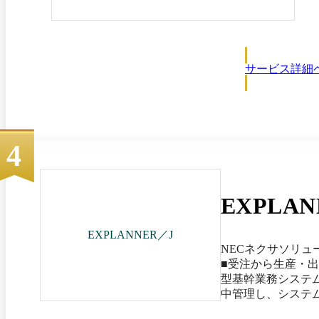
する
ー管理を行えます。 アプ
し、
ピー
機能
サービス詳細
4
EXPLAN
EXPLANNER／J
NECネクサソリュ
■受注から生産・
型基幹業務システム：
中管理し、システ
た、多言語に対応して