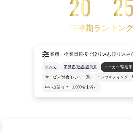
20
2
下半期ランキン
業種・従業員規模で絞り込む
絞り込み
すべて
不動産/建設/設備系
メーカー/製造系
サービス/外食/レジャー系
コンサルティング・
中小企業向け（1,000名未満）