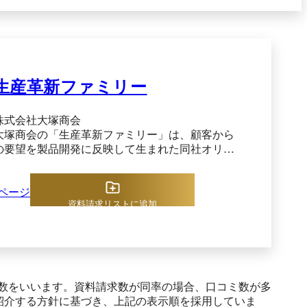
化のニーズ
手配といっ
です。さら
いシステム
を基幹シス
生産革新ファミリー
開発フレー
ER/J は
株式会社大塚商会
おり、開発
大塚商会の「生産革新ファミリー」は、顧客から
の要望を製品開発に反映して生まれた同社オリジ
ECはこの
ナルの生産管理システムです。既存パッケージで
方」を開催
は対応しきれない業種固有のニーズに応えるべ
ページ
く、製造業の専門チームが現場の声を徹底分析。
資料請求リストに追加
かなか進ま
販売管理で定評のある自社ERP「SMILE V」シリー
ズとシームレスに連携しつつ、製造部門の細かな
めのヒント
要求にもフィットする独自機能を搭載していま
リューショ
新ファミリーは業種・業態別に特化し
た6つのパッケージから構成され、組立加工からプ
務局 【窓口
ロセス産業まであらゆる製造形態をカバーしま
数をいいます。資料請求数が同率の場合、口コミ数が多
日を除く）
す。たとえば、組立製造業向けには受注生産や繰
紹介する方針に基づき、上記の表示順を採用していま