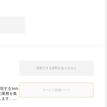
は、サーバーポータル画面からアプリの状態管理とユーザ
接組み込めるため、リモートワークでも関係なくス
作成といった、業務システムの構築と運用に必要な
追加できる資料がありません
するWeb
サービス詳細ページ
点の業務を集
します。ま