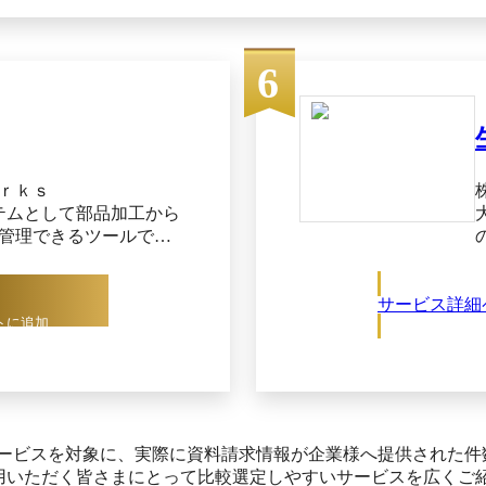
個別受注生産の生産形態に対応でき、複雑な手配方式や短納期
受注生産と受注生産に適した製番管理、見込み生産に適したMRP
デルに適用でき、各種手配方式に対応した基幹業務パッケージ
6
能によって、１つのシステムで全社の業務を一元化します。 ■「パッケ
ムワーク」という構造によって、自社の強みを活かす変化に強
フレームワークを活用し、他社との差別化を図るお客様独自仕様
とができます。また、OSなどのインフラのバージョンアップを
自機能の資産継承が可能です。 ■オープンな基幹業務パッケー
ベース」、｢設計仕様｣、「ソースプログラム」を公開： EXPLAN
ｒｋｓ
ータベース」「設計仕様」「ソースプログラム」を 公開して
ステムとして部品加工から
用いただくことで、スピーディに機能強化を行えます。 ◆◆セミナー
管理できるツールで
製造業の事例に学ぶ、効果的なデータドリブン経営の進め方」 N
進捗管理や旧来システムの
ー】製造業の事例に学ぶ、効果的なデータドリブン経営の進め
に開発され、見積から
債権・債務管理まで製
サービス詳細
トに追加
においては意思決定に必要なデータが散在し、データ活用がな
。特に多品種少量生産
ータドリブン経営を推進するためのポ
れや在庫過多を防止
活用を通じてより強力で革新的なものづくりに生まれ変わるた
目指す現場主義の生産
造業様の事例を交えて解説するとともに、それを支える各種ソ
す。 生産革
3:00－14:00 開催方法：Web
生産計画を立案し、製
い合わせ先＞ NEC インダストリアル DX 統括部 セミナー事
程調整を行います。作
サービスを対象に、実際に資料請求情報が企業様へ提供された件
12:00、13:00-17:00 月曜日～金曜日（土日祝日・NEC所定の休
示書や図面を参照しつ
利用いただく皆さまにとって比較選定しやすいサービスを広くご