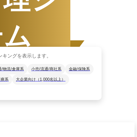
テム
ンキングを表示します。
通/物流/倉庫系
小売/流通/商社系
金融/保険系
医療系
大企業向け（1,000名以上）
1日
〜
12月31日
ザーから資料請求されたサービスをもと
*2
をご紹介します。
月14日
時点の情報です。