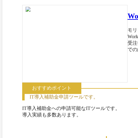
W
モリ
Wo
受注
での
を制
求書
費用
い。
大阪
おすすめポイント
IT導入補助金申請ツールです。
IT導入補助金への申請可能なITツールです。

導入実績も多数あります。