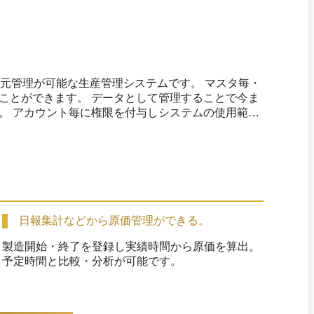
で一元管理が可能な生産管理システムです。 マスタ毎・
ことができます。 データとして管理することで今ま
。 アカウント毎に権限を付与しシステムの使用範囲
た、作業効率が上がったとご好評頂いております。 請
金対象ツールとして申請が可能です。 導入価格や保守
モ実施いたしますので、気軽にお問い合わせくださ
問対応も可能です。 なお、サポートエリアは青森から
日報集計などから原価管理ができる。
製造開始・終了を登録し実績時間から原価を算出。

予定時間と比較・分析が可能です。