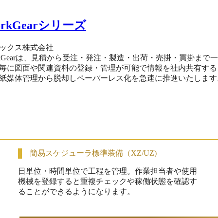
orkGearシリーズ
ックス株式会社
rkGearは、見積から受注・発注・製造・出荷・売掛・買掛ま
毎に図面や関連資料の登録・管理が可能で情報を社内共有する
紙媒体管理から脱却しペーパーレス化を急速に推進いたします
限することができます。 社内の見える化を実現し業務改善し
・納品書はインボイス制度に対応しております。 IT導入補助
も比較的安価に設定しております。 ご訪問やリモートにてデ
 サポート体制はリモート接続で即対応致します。もちろん訪
までとなります。予めご了承ください。
簡易スケジューラ標準装備（XZ/UZ)
日単位・時間単位で工程を管理。作業担当者や使用
機械を登録すると重複チェックや稼働状態を確認す
ることができるようになります。