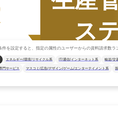
5
ス
グ
条件を設定すると、指定の属性のユーザーからの資料請求数ラ
エネルギー/環境/リサイクル系
IT/通信/インターネット系
輸送/交
専門サービス
マスコミ/広告/デザイン/ゲーム/エンターテイメント系
集計期間
2025年7月
2025
年
下半期
（
7月
〜
12月
）にBOXILユー
*1
に、カテゴリ別ランキング
※掲載している情報は
2026年1