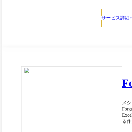
す。
サービス詳細
F
メシ
Fo
Ex
る作業負担の
て設