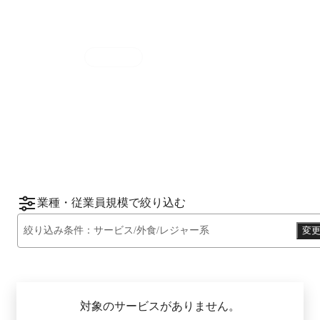
集計期間
2025年7月1日
〜
12月31日
2025
年
下半期
（
7月
〜
12月
）にBOXILユーザ
ーから資料請求されたサービスをもとに、カ
*1
*2
テゴリ別ランキング
をご紹介します。
※掲載している情報は
2026年1月14日
時点の
情報です。
業種・従業員規模で絞り込む
絞り込み条件：
サービス/外食/レジャー系
変
対象のサービスがありません。