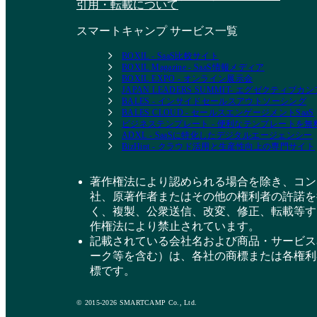
引用・転載について
スマートキャンプ サービス一覧
BOXIL - SaaS比較サイト
BOXIL Magazine - SaaS情報メディア
BOXIL EXPO - オンライン展示会
JAPAN LEADERS SUMMIT- エグゼクティブ
BALES - インサイドセールスアウトソーシング
BALES CLOUD - セールスエンゲージメントSaaS
ビジネステンプレート - 便利なテンプレートを
ADXL - SaaSに特化したデジタルエージェンシー
BizHint - クラウド活用と生産性向上の専門サイト
著作権法により認められる場合を除き、コン
社、原著作者またはその他の権利者の許諾を
く、複製、公衆送信、改変、修正、転載等す
作権法により禁止されています。
記載されている会社名および商品・サービス
ーク等を含む）は、各社の商標または各権利
標です。
© 2015-2026 SMARTCAMP Co., Ltd.