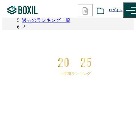
2026年上半期 資料請求数ランキング
ログイン
過去のランキング一覧
カテゴリから探す
2025年下半期 資料請求数ランキング
2025年下半期 資料請求数ランキング 生産管理シス
診断から探す
テム
20
25
記事から探す
下半期ランキング
BOXILの使い方ガイド
情報掲載をご希望の方へ
2025
年
下