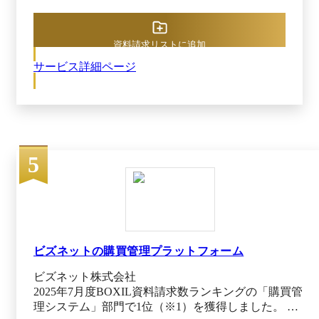
管理や顧客管理、経理、在庫など、会社のすべて
の業務をひとつにまとめられます。バラバラだっ
た情報が1つの画面に集まり、営業の進捗や売
資料請求リストに追加
上、在庫状況などをリアルタイムに確認できるよ
サービス詳細ページ
うになるでしょう。 高次元のスケーラビリティ
と最新技術が反映されたAI機能により、大規模な
組織でも効率的にシステムを運用できます。
SuiteSuccessエディションを選択できるのもポイン
トで、用途や業種に合わせてシステムを柔軟にカ
スタマイズ可能です。 Oracle NetSuiteでは、既存
5
契約に発注書をリンクすることで支出を最適化
し、調達から支払いまでのプロセスを自動化して
時間とコストを削減できます。購入取引や受領、
請求といった情報もリンクされるため、業務の正
確性も向上します。ダッシュボード上でリアルタ
イムな支出・ベンダー情報を可視化でき、スピー
ディーかつ最適な意思決定につなげられるのも強
ビズネットの購買管理プラットフォーム
みです。
ビズネット株式会社
2025年7月度BOXIL資料請求数ランキングの「購買管
理システム」部門で1位（※1）を獲得しました。 ビ