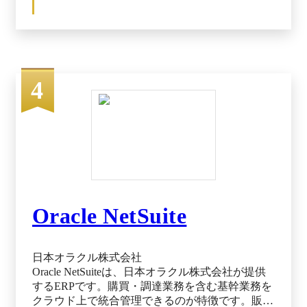
にします。これにより、投資効率を高め、企業利
益の向上にもつながります。 取引の電子化と承
認ワークフロー自動化で業務負荷を平均50％、最
大90％削減し（※）、人的ミスの低減や内部統制
の強化などガバナンスの徹底につなげられるのも
メリットです。購買管理や契約管理、支払管理を
4
一体化したBSM（Business Spend Management：企
業の支出管理）プラットフォームとして、インボ
イス制度や電子帳簿保存法にも対応しており、コ
ンプライアンス面の強化に寄与します。 ※出
典：intra-mart Procurement Cloud公式HP（2025年11
月16日閲覧）
Oracle NetSuite
日本オラクル株式会社
Oracle NetSuiteは、日本オラクル株式会社が提供
するERPです。購買・調達業務を含む基幹業務を
クラウド上で統合管理できるのが特徴です。販売