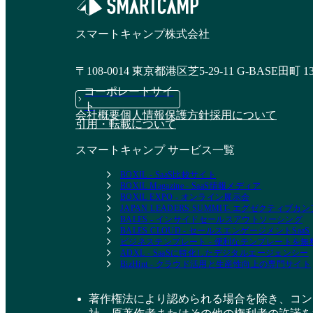
スマートキャンプ株式会社
〒108-0014 東京都港区芝5-29-11 G-BASE田町 1
コーポレートサイ
ト
会社概要
個人情報保護方針
採用について
引用・転載について
スマートキャンプ サービス一覧
BOXIL - SaaS比較サイト
BOXIL Magazine - SaaS情報メディア
BOXIL EXPO - オンライン展示会
JAPAN LEADERS SUMMIT- エグゼクティブ
BALES - インサイドセールスアウトソーシング
BALES CLOUD - セールスエンゲージメントSaaS
ビジネステンプレート - 便利なテンプレートを
ADXL - SaaSに特化したデジタルエージェンシー
BizHint - クラウド活用と生産性向上の専門サイト
著作権法により認められる場合を除き、コン