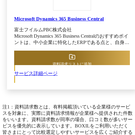
します。
Microsoft Dynamics 365 Business Central
富士フイルムPBC株式会社
Microsoft Dynamics 365 Business Centralのおすすめポイ
ントは、中小企業に特化したERPである点と、自身に
合う画面を作れる機能が搭載されている点です。 中
小企業に特化した統合型ERPソリューションです。販
売や購買、在庫、生産、会計といったそれぞれの業務
資料請求リストに追加
モジュールが統合されています。さらに、クラウドサ
サービス詳細ページ
ービスで迅速な導入が可能であり、リアルタイムデー
タを活用した意思決定や場所に縛られない柔軟性を提
供します。 自身が使いやすい画面を自由に作れる、
パーソナライズ機能が利用可能です。導入時の混乱や
システム定着化コストを抑えられるほか、使わない入
力項目を削除したり、入力順を入れ替えたりなども行
注1：資料請求数とは、有料掲載頂いている企業様のサービ
えます。
スを対象に、実際に資料請求情報が企業様へ提供された件数
をいいます。資料請求数が同率の場合、口コミ数が多いサー
ビスを優先的に表示しています。BOXILをご利用いただく
皆さまにとって比較選定しやすいサービスを広くご紹介する