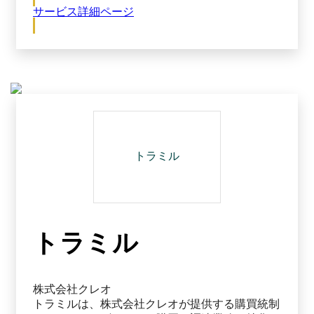
サービス詳細ページ
ーナー購買に登録されていない間接材の発注も行
えるため、間接材全体の購買に活用可能です。
購買の申請先、承認における階層構造を柔軟に設
定可能なだけではなく、間接材購買における分納
にも対応しており、直感的に利用できる検収機能
が搭載されています。さらに、リーナー購買で取
得できる購買データを出力できるため、間接材購
買の実態把握、改善活動に活用可能です。
トラミル
トラミル
株式会社クレオ
トラミルは、株式会社クレオが提供する購買統制