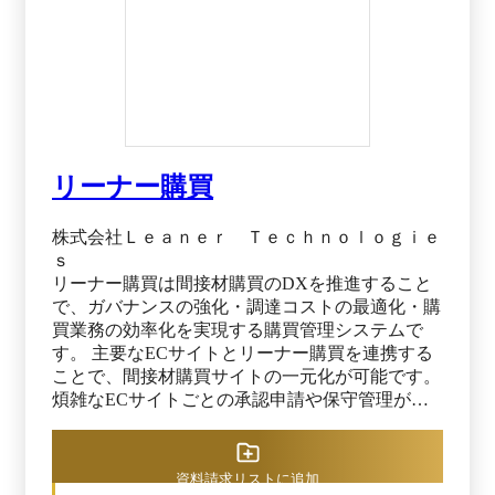
リーナー購買
株式会社Ｌｅａｎｅｒ Ｔｅｃｈｎｏｌｏｇｉｅ
ｓ
リーナー購買は間接材購買のDXを推進すること
で、ガバナンスの強化・調達コストの最適化・購
買業務の効率化を実現する購買管理システムで
す。 主要なECサイトとリーナー購買を連携する
ことで、間接材購買サイトの一元化が可能です。
煩雑なECサイトごとの承認申請や保守管理が不
要となり、複数の外部カタログ、自社カタログと
の横断検が行えます。 企業推奨品として商品登
録が可能なため、コスト削減や購買統制ができま
資料請求リストに追加
す。また、価格や購買条件が変動する間接材、リ