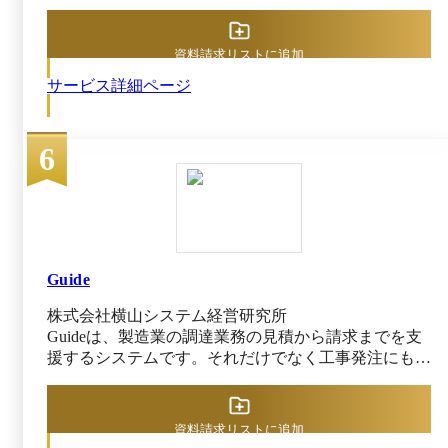
ズネット株式会社の購買管理プラットフォームは、間
接材の主要ECサプライヤー商品や、既存取引先企業
からの購買の一元化・管理を実現するサービスです。
資料請求リストに追加
商材ごとに発注先、発注方法を変える必要なく、ワン
サービス詳細ページ
オペレーションで購買を実現し、間接材の購買業務を
約1/3に削減可能（※2）です。 各専門分野のサプライ
ヤーと連携し、豊富な商品を特別価格で購入可能で
6
す。さらに、連携サプライヤーの商品を横断で検索で
きる「横串検索機能」と、複数のサプライヤーから同
じ型番の最安値商品を特定できる「最安値検索機能」
も搭載されており、価格が安い順番に商品をワンクリ
ックで比較表示できます。 既存取引先の商材や指定
購買品を電子カタログ化できるユーザーカタログ機能
が搭載されています。蓄積が困難な購買情報を可視化
Guide
できるほか、取引先のサプライヤー側でも業務がデジ
株式会社横山システム経営研究所
タル化されるため、業務の効率化によるメリットを享
Guideは、製造業の調達業務の見積から請求までを支
受可能です。 ※1出典：BOXIL「BOXIL資料請求数ラ
援するシステムです。それだけでなく工事発注にも対
ンキング（2025年7月度）」（2025年12月22日確認）
応しています。また、企業調査やBCPなど、オペレー
※2出典：ビズネットの購買管理プラットフォーム公
ション外のコミュニケーションもカバーします。 強
式サイト（2025年12月22日閲覧）
みは①資材調達と工事調達を両立している点、②企業
資料請求リストに追加
調査、BCP、価格分析などサプライヤーコミュニケー