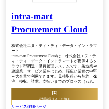
intra-mart
Procurement Cloud
株式会社エヌ・ティ・ティ・データ・イントラマ
ート
intra-mart Procurement Cloudは、株式会社エヌ・テ
ィ・ティ・データ・イントラマートが提供するク
ラウド型調達・購買管理システムです。製造業や
建設業、サービス業をはじめ、幅広い業種の中堅
～大企業で利用できます。見積取得から契約、発
注、検収、請求、支払いまでのプロセス（S2P）
全体をワンストップでカバーし、調達業務全体の
効率化と支出の最適化を実現できるのが強みで
す。 複数社への一括見積依頼や支出データの可
資料請求リストに追加
視化・分析によって無駄な支出を徹底的に洗い出
サービス詳細ページ
し、平均5～15％程度（※）のコスト圧縮を可能