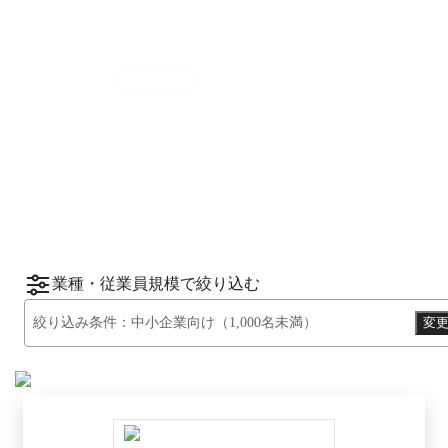
集計期間
2025年7月1日
〜
12月31日
2025
年
下半期
（
7月
〜
12月
）にBOXILユーザ
ーから資料請求されたサービスをもとに、カ
*1
*2
テゴリ別ランキング
をご紹介します。
※掲載している情報は
2026年1月14日
時点の
情報です。
業種・従業員規模で絞り込む
絞り込み条件：
中小企業向け（1,000名未満）
変