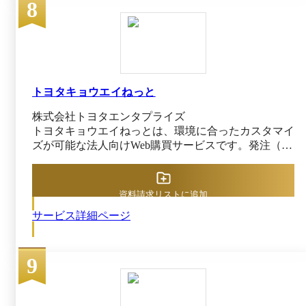
8
転記作業が多くミスが発生してしまう [4]パッケージ
だと自社の運用に合わないが、カスタマイズすると高
額になる ▼ 「楽楽販売」なら ▼ [1]複雑な金額計
算の自動化で手間やミスを削減 ┗自社の業務フロー
に合わせて売上や原価の計算ロジックを柔軟にカスタ
マイズ可能！ 複雑な金額計算の自動化により手間
やミスを削減！ [2]請求処理、売上計上の効率化で手
トヨタキョウエイねっと
間やミスを削減 ┗自社の業務フローに合わせた請求
株式会社トヨタエンタプライズ
処理や売上計上が可能！ 請求締め処理の自動化
トヨタキョウエイねっとは、環境に合ったカスタマイ
で、月末月初の作業を大幅に削減し、ミスも削減！
ズが可能な法人向けWeb購買サービスです。発注（見
[3]業務の自動化でミスを削減 ┗ルーチンワークの自
積）／承認／請求／データ管理まですべてシステム内
動化、リレーショナルデータベースの実現により、転
にて完結するため、紙媒体での社内承認や在庫管理、
記作業は不要に！ 手入力、計算は不要になり、人
買い回りによって発生する小口現金管理は不要です。
為的ミスの大幅な削減が可能！ [4]自社の業務フロー
資料請求リストに追加
各サプライヤからの請求内容を一本化し、指定の締日
に合わせてカスタマイズ可能 ┗表示する項目や入力
サービス詳細ページ
に請求書を発行します。利用している会計システムへ
画面、操作メニューを自社フローに合わせて ノン
連携可能なデータを提供可能なため、請求書は発行さ
プログラミングでカスタマイズ！ 使いながら改善
れ次第、データを即日で受け取ることができます。
していけるので、現場に定着しやすい！
9
オフィス消耗品から工場消耗品、書籍、オリジナル名
刺までバリエーション豊かなサプライヤと連携してい
るため、豊富な品揃えから購買可能です。発注完了か
らは最短で当日配送が可能なため、納期の短縮を実現