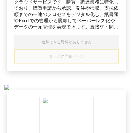
クラウドサービスです。購買・調達業務に特化し
ており、購買申請から承認、発注や検収、支払依
頼までの一連のプロセスをデジタル化し、紙書類
やExcelでの管理から脱却してペーパーレス化や
データの一元管理を実現できます。直接材・間接
材の調達や、複数拠点で行われる分散購買から購
買部門への集中購買まで、あらゆる体制にも柔軟
追加できる資料がありません
に対応でき、企業全体での購買業務の最適化を後
押しします。 全社統制のもとでも無理な集中に
サービス詳細ページ
よる調達スピード低下やコスト増を防ぎ、スピー
ディかつ最適な購買を実現できるのが特徴です。
全取引の進捗をリアルタイムに可視化し、過剰発
注の抑止やヒューマンエラー・不正の防止によっ
て、コスト適正化と内部統制の強化にも貢献しま
す。 電子帳簿保存法にも対応しており、税法要
件の個別確認を省いてスムーズな法令遵守が可能
な点も特徴です。API連携による基幹システムと
の統合管理にも対応しており、複数ツールへのデ
ータ分散を防いで監査対応やデータ活用の精度向
上にも寄与します。