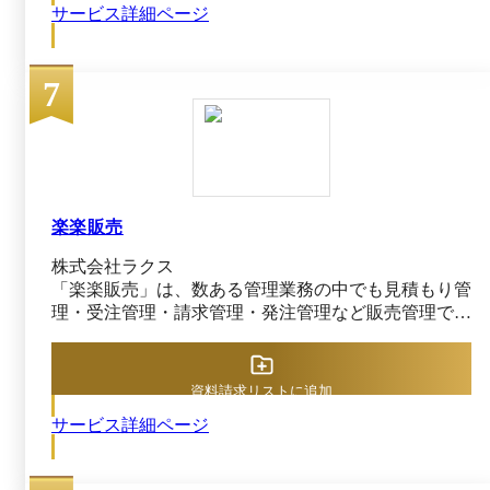
サービス詳細ページ
ションを総合的に支援する点、③さまざまな調達品
目、生産管理システム発の調達案件、スポットで行わ
れる一般購入品の申請など調達、購買を統合する点に
7
あります。 サプライヤー技術／設備情報の最新化、
価格低減率の推移分析、二次以降を含めたBCP管理な
どをシステム上で行えます。また、組織やプロジェク
ト別の予算消化状況を、リアルタイムでチェック可能
です。 ロットごとに見積依頼でき、調達分類ごとに
フォーマット設定を行えます。過去の依頼内容をコピ
ーして流用できるほか、依頼頻度の高い取引先、同様
楽楽販売
の品目／技術を扱う取引先もグループ化して選択可能
株式会社ラクス
です。さらに、単価や金額を基準にした細かな承認経
「楽楽販売」は、数ある管理業務の中でも見積もり管
路を設定できるだけではなく、固定の申請経路も組め
理・受注管理・請求管理・発注管理など販売管理でご
ます。 見積は過去の回答履歴から回答したり、ロッ
利用いただくことが多いシステムです。 販売管理の
トごとに回答したりできます。また、取引先ごとの評
複雑な金額計算の自動化、企業ごとのルールにあわせ
価スコアを比較しながら選定、承認も行えるほか、材
たカスタマイズが可能です。 ■販売管理業務で、こん
料費／加工費などの単価明細も確認可能です。
資料請求リストに追加
なお悩みありませんか？ [1]売上や原価の計算が複雑
サービス詳細ページ
なため、計算ミスが多発している [2]一つの受注金額
を複数請求に分けたり、売上計上を分割する必要があ
り、手間やミスが発生している [3]書類の作成など、