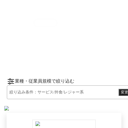
集計期間
2025年7月1日
〜
12月31日
2025
年
下半期
（
7月
〜
12月
）にBOXILユーザ
ーから資料請求されたサービスをもとに、カ
*1
*2
テゴリ別ランキング
をご紹介します。
※掲載している情報は
2026年1月14日
時点の
情報です。
業種・従業員規模で絞り込む
絞り込み条件：
サービス/外食/レジャー系
変