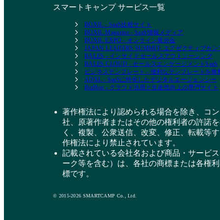
スマートキャンプ サービス一覧
BOXIL - SaaS比較サイト
BOXIL Magazine - SaaS情報メディア
BOXIL EXPO - オンライン展示会
JAPAN LEADERS SUMMIT- エグゼクティブ
BALES - インサイドセールスアウトソーシング
BALES CLOUD - セールスエンゲージメントSaaS
ビジネステンプレート - 便利なテンプレートを
ADXL - SaaSに特化したデジタルエージェンシー
BizHint - クラウド活用と生産性向上の専門サイト
著作権法により認められる場合を除き、コン
社、原著作者またはその他の権利者の許諾を
く、複製、公衆送信、改変、修正、転載等す
作権法により禁止されています。
記載されている会社名および商品・サービス
ーク等を含む）は、各社の商標または各権利
標です。
© 2015-2026 SMARTCAMP Co., Ltd.