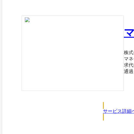
株式
マネ
求代
通過
制が構築されています
当日
が可能です。 紙またはPDFで請求書を
すべ
されるため
から
サービス詳細
イ株