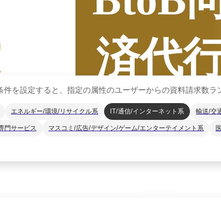
5
済代
グ
条件を設定すると、指定の属性のユーザーからの資料請求数ラ
ビ
エネルギー/環境/リサイクル系
IT/通信/インターネット系
輸送/交
専門サービス
マスコミ/広告/デザイン/ゲーム/エンターテイメント系
集計期間
2025年7月
2025
年
下半期
（
7月
〜
12月
）にBOXILユー