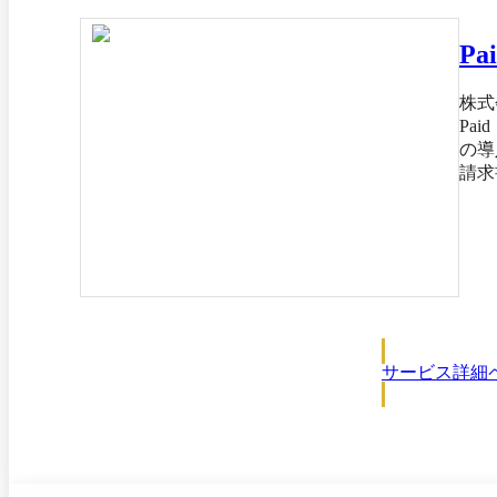
Pa
株式
Pa
の導
請求
行や
かかる ＜Paidがこうした課題を解決します＞ ■与信審査から請求書発行
行！
払い
な口
きます。 ■個人事業主もOK。審査のプロが与信を判断！
を審査。安心し
入で
サービス詳細