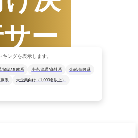
行サー
ンキングを表示します。
ス
通/物流/倉庫系
小売/流通/商社系
金融/保険系
医療系
大企業向け（1,000名以上）
1日
〜
12月31日
ザーから資料請求されたサービスをもと