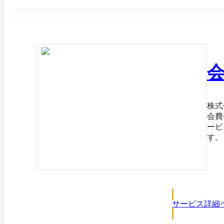
株式
会費
ービ
す。 初期費用・月額費用が０円ながら、決済機能だけでなく様々な機能がご利用いただけます。 <主な機能> 
込W
・メ
サービス詳細