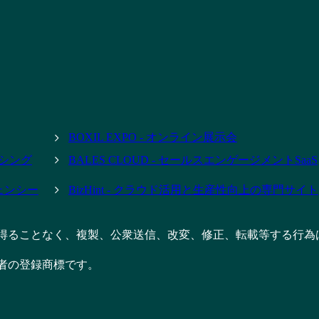
BOXIL EXPO - オンライン展示会
ーシング
BALES CLOUD - セールスエンゲージメントSaaS
ジェンシー
BizHint - クラウド活用と生産性向上の専門サイト
得ることなく、複製、公衆送信、改変、修正、転載等する行為
者の登録商標です。