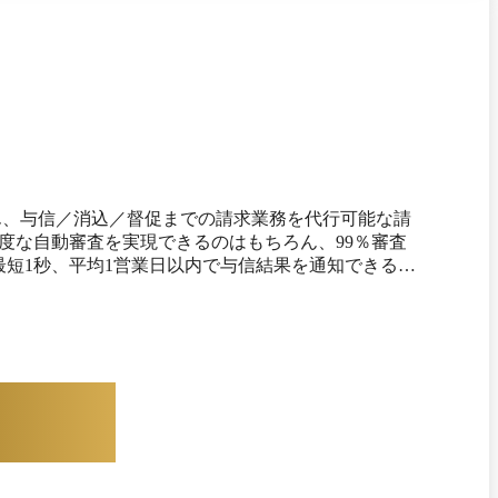
ん、与信／消込／督促までの請求業務を代行可能な請
度な自動審査を実現できるのはもちろん、99％審査
最短1秒、平均1営業日以内で与信結果を通知できる体
して提供されており、申請から最短3営業日での振込
、請求書は事前に指定した請求書発行日に自動発行
2：マネーフォワードケッサ