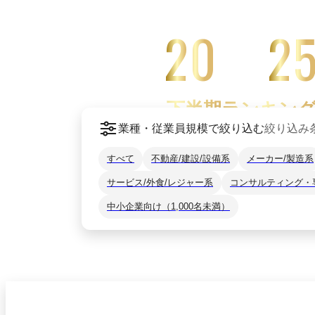
20
2
下半期ランキン
業種・従業員規模で絞り込む
絞り込み
すべて
不動産/建設/設備系
メーカー/製造系
サービス/外食/レジャー系
コンサルティング・
中小企業向け（1,000名未満）