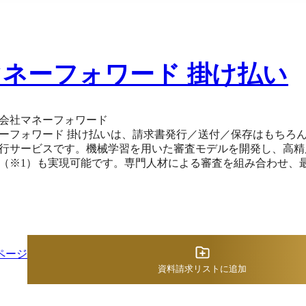
マネーフォワード 掛け払い
会社マネーフォワード
ーフォワード 掛け払いは、請求書発行／送付／保存はもちろ
行サービスです。機械学習を用いた審査モデルを開発し、高精
（※1）も実現可能です。専門人材による審査を組み合わせ、
。 100％入金保証（※2）のため、入金遅延、貸し倒れといったリスクを回避できます。支払期日
の振込を行えるほか、支払期日よりも前の振込もオプションと
発行、送付できます。マネーフォワード 掛け払いを通じて発行された請求書は、
てクラウドで管理され、いつでもダウンロード可能です。また
、請求確定の手間がかかりません。 ※1：2022年4月～6月に『マネーフォワード 掛け払い』について事業者
買取を打診された債権のうち、当社利用規約違反の疑いのない債権の審査通過率。 ※
ページ
式会社所定の条件を満たした場合に限ります。
資料請求リストに追加