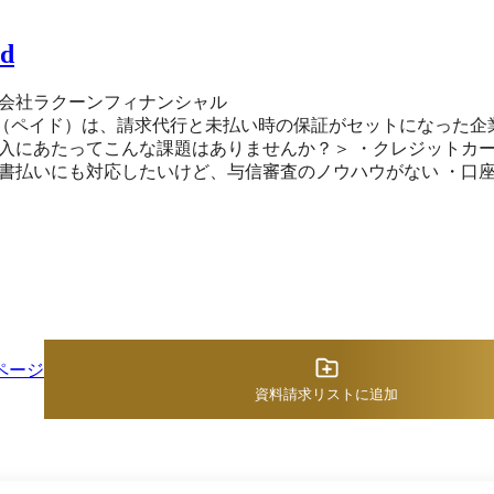
*1
に、カテゴリ別ランキング
id
※掲載している情報は
2026年1
会社ラクーンフィナンシャル
id（ペイド）は、請求代行と未払い時の保証がセットになった企業間の決済代行
入にあたってこんな課題はありませんか？＞ ・クレジットカ
書払いにも対応したいけど、与信審査のノウハウがない ・口
入金確認など、煩雑な請求業務にさける人的リソースがない 
、入金確認、督促まですべての請求業務を代
 取引先と請求情報の登録だけで請求業務が完了するので、空いた時間
時も代金を100％保証！ 督促の心理的負担や未回収リスクを気にせず
座振替の手続きも代行！ お客様への書類の送付や書類の回
 情報が少ない中小企業や個人事業主でもスピーディーに与信
て取引できます。 ＜どんな取引形態にも導入可能です＞ SaaSやEC、対面取引まで様々なビジネスに導
きます。
ページ
資料請求リストに追加