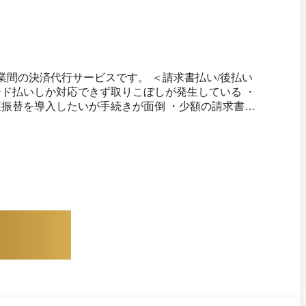
*2
をご紹介します。
月14日
時点の情報です。
サービスです。 ＜請求書払い/後払い
ード払いしか対応できず取りこぼしが発生している ・
座振替を導入したいが手続きが面倒 ・少額の請求書発
・少額取引でも未払いが多数発生すると督促の手間が
をコア業務に活用できます。 ■取引先の未
、積極的に新規開拓できます。 ■煩雑で面倒
収、返送の対応などは一切不要で、口座振替を導入で