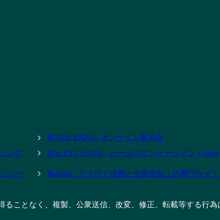
BOXIL EXPO - オンライン展示会
ーシング
BALES CLOUD - セールスエンゲージメントSaaS
ジェンシー
BizHint - クラウド活用と生産性向上の専門サイト
得ることなく、複製、公衆送信、改変、修正、転載等する行為