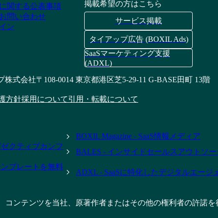
掲載希望の方はこちら
に関する公表事項
お問い合わせ
サービス掲載
イン
タイアップ広告 (BOXIL Ads)
SaaSマーケティング支援
(ADXL)
プ株式会社
〒108-0014 東京都港区芝5-29-11 G-BASE田町 13階
護方針
採用について
引用・転載について
BOXIL Magazine - SaaS情報メディア
- エグゼクティブカンフ
BALES - インサイドセールスアウトソ
テンプレートを無料
ADXL - SaaSに特化したデジタルエー
、コンテンツを当社、原著作者またはその他の権利者の許諾を