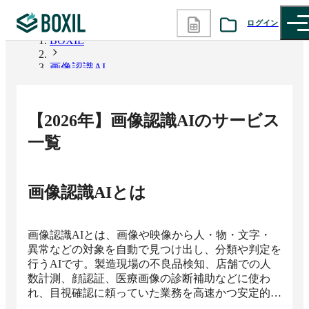
ログイン
BOXIL
画像認識AI
カテゴリから探す
診断から探す
【
2026
年】
画像認識AI
のサービス
記事から探す
一覧
BOXILの使い方ガイド
情報掲載をご希望の方へ
画像認識AI
とは
画像認識AIとは、画像や映像から人・物・文字・
異常などの対象を自動で見つけ出し、分類や判定を
行うAIです。製造現場の不良品検知、店舗での人
数計測、顔認証、医療画像の診断補助などに使わ
れ、目視確認に頼っていた業務を高速かつ安定的に
処理できるようにします。静止画だけでなくカメラ