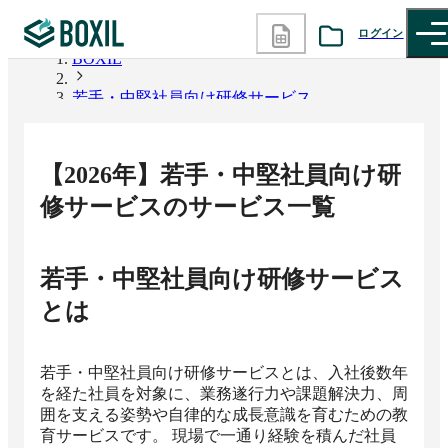
ログイン
BOXIL
若手・中堅社員向け研修サービス
カテゴリから探す
診断から探す
【
2026
年】
若手・中堅社員向け研
記事から探す
修サービス
のサービス一覧
BOXILの使い方ガイド
情報掲載をご希望の方へ
若手・中堅社員向け研修サービス
とは
若手・中堅社員向け研修サービスとは、入社後数年
を経た社員を対象に、業務遂行力や課題解決力、周
囲を支える姿勢や自律的な成長意識を育むための教
育サービスです。 現場で一通り経験を積んだ社員