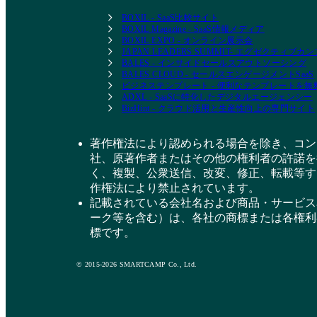
BOXIL - SaaS比較サイト
BOXIL Magazine - SaaS情報メディア
BOXIL EXPO - オンライン展示会
JAPAN LEADERS SUMMIT- エグゼクティブ
BALES - インサイドセールスアウトソーシング
BALES CLOUD - セールスエンゲージメントSaaS
ビジネステンプレート - 便利なテンプレートを
ADXL - SaaSに特化したデジタルエージェンシー
BizHint - クラウド活用と生産性向上の専門サイト
著作権法により認められる場合を除き、コン
社、原著作者またはその他の権利者の許諾を
く、複製、公衆送信、改変、修正、転載等す
作権法により禁止されています。
記載されている会社名および商品・サービス
ーク等を含む）は、各社の商標または各権利
標です。
© 2015-2026 SMARTCAMP Co., Ltd.