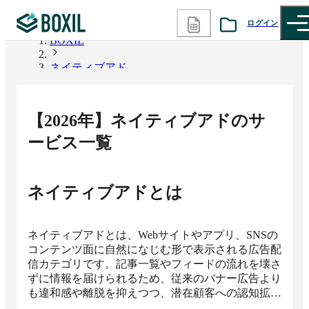
ログイン
BOXIL
ネイティブアド
カテゴリから探す
診断から探す
【
2026
年】
ネイティブアド
のサ
記事から探す
ービス一覧
BOXILの使い方ガイド
情報掲載をご希望の方へ
ネイティブアド
とは
ネイティブアドとは、Webサイトやアプリ、SNSの
コンテンツ面に自然になじむ形で表示される広告配
信カテゴリです。記事一覧やフィードの流れを壊さ
ずに情報を届けられるため、従来のバナー広告より
も違和感や離脱を抑えつつ、潜在顧客への認知拡大
や興味喚起、送客につなげやすい点が特長です。消