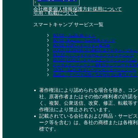
ト
会社概要
個人情報保護方針
採用について
引用・転載について
スマートキャンプ サービス一覧
BOXIL - SaaS比較サイト
BOXIL Magazine - SaaS情報メディア
BOXIL EXPO - オンライン展示会
JAPAN LEADERS SUMMIT- エグゼクティブ
BALES - インサイドセールスアウトソーシング
BALES CLOUD - セールスエンゲージメントSaaS
ビジネステンプレート - 便利なテンプレートを
ADXL - SaaSに特化したデジタルエージェンシー
BizHint - クラウド活用と生産性向上の専門サイト
著作権法により認められる場合を除き、コン
社、原著作者またはその他の権利者の許諾を
く、複製、公衆送信、改変、修正、転載等す
作権法により禁止されています。
記載されている会社名および商品・サービス
ーク等を含む）は、各社の商標または各権利
標です。