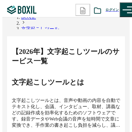
ログイン
BOXIL
文字起こしツール
カテゴリから探す
診断から探す
【
2026
年】
文字起こしツール
のサ
記事から探す
ービス一覧
BOXILの使い方ガイド
情報掲載をご希望の方へ
文字起こしツール
とは
文字起こしツールとは、音声や動画の内容を自動で
テキスト化し、会議、インタビュー、取材、講義な
どの記録作成を効率化するためのソフトウェアで
す。録音データやWeb会議の音声を短時間で文章に
変換でき、手作業の書き起こし負担を減らし、議事
録作成や情報共有の初期素材を素早く整えられま