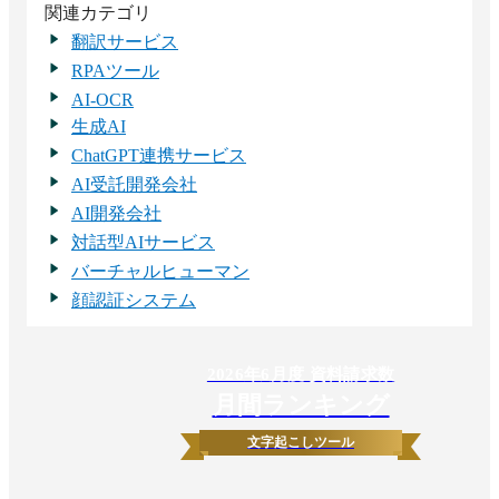
関連カテゴリ
翻訳サービス
RPAツール
AI-OCR
生成AI
ChatGPT連携サービス
AI受託開発会社
AI開発会社
対話型AIサービス
バーチャルヒューマン
顔認証システム
2026
年
6
月度 資料請求数
月間ランキング
文字起こしツール