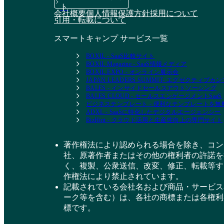
ト
会社概要
個人情報保護方針
採用について
引用・転載について
スマートキャンプ サービス一覧
BOXIL - SaaS比較サイト
BOXIL Magazine - SaaS情報メディア
BOXIL EXPO - オンライン展示会
JAPAN LEADERS SUMMIT- エグゼクティブ
BALES - インサイドセールスアウトソーシング
BALES CLOUD - セールスエンゲージメントSaaS
ビジネステンプレート - 便利なテンプレートを
ADXL - SaaSに特化したデジタルエージェンシー
BizHint - クラウド活用と生産性向上の専門サイト
著作権法により認められる場合を除き、コン
社、原著作者またはその他の権利者の許諾を
く、複製、公衆送信、改変、修正、転載等す
作権法により禁止されています。
記載されている会社名および商品・サービス
ーク等を含む）は、各社の商標または各権利
標です。