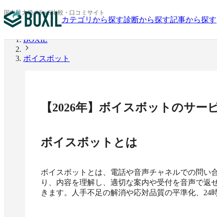
国内最大級のSaaS比較・口コミサイト
カテゴリから探す
診断から探す
記事から探す
BOXIL
ボイスボット
【
2026
年】
ボイスボット
のサー
ボイスボット
とは
ボイスボットとは、電話や音声チャネルでの問い合
り、内容を理解し、適切な案内や受付を音声で返せ
きます。人手不足の解消や応対品質の平準化、24