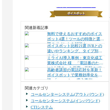
月間ランキング
ボイスボット
関連新着記事
無料で使えるおすすめのボイス
ボット4選！ツールの特徴と選ぶ
際のポイントを解説！
ボイスボット比較21選 IVRとの
違いやランキング、タイプ別お
すすめ
ミライAI導入事例：東京化成工
業株式会社 様 「電話番のため
に2人残る」を撤廃。悲願の“ワ
高齢者講習の電話応対を革新！
ンオペ”を実現したバックオフィ
ボイスボットで業務効率化を実
スDX [PR]
現 -「commubo」導入事例
関連カテゴリ
コールセンターシステム(アウトバウンド)
コールセンターシステム(インバウンド)
CTIシステム