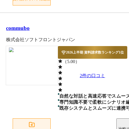
commubo
株式会社ソフトフロントジャパン
2026上半期 資料請求数ランキング1位
（5.00）
2
件の口コミ
自然な対話と高速応答でスムー
専門知識不要で柔軟にシナリオ
既存システムとスムーズに連携
比較