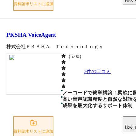
資料請求リストに追加
PKSHA VoiceAgent
株式会社ＰＫＳＨＡ Ｔｅｃｈｎｏｌｏｇｙ
（5.00）
2
件の口コミ
ノーコードで簡単構築！柔軟に
高い音声認識精度と自然な対話
成果を最大化するサポート体制
比較
資料請求リストに追加