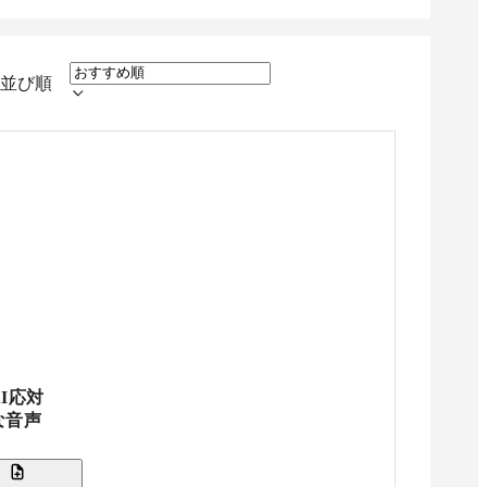
並び順
I応対
な音声