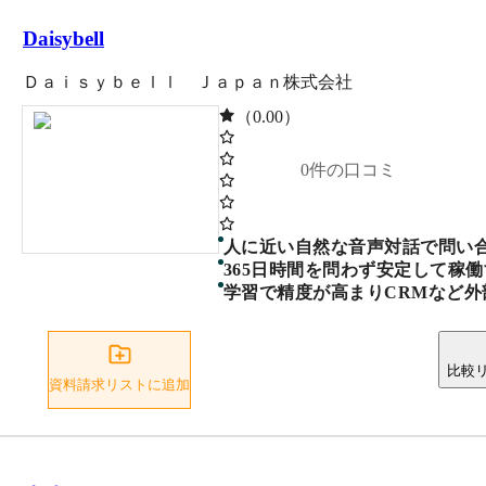
Daisybell
Ｄａｉｓｙｂｅｌｌ Ｊａｐａｎ株式会社
（0.00）
0
件の口コミ
人に近い自然な音声対話で問い
365日時間を問わず安定して稼
学習で精度が高まりCRMなど外
比較
資料請求リストに追加