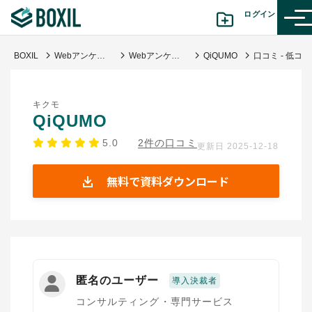
ログイン
BOXIL
Webアンケート作成ツール比較！誰でも簡単作成無料3選+有料15選
Webアンケートツール・システム
QiQUMO
口コミ - 低コストでスピーディーに調査を内製化できる点が最大の価値
カテゴリから探す
キクモ
診断から探す(β版)
QiQUMO
5.0
2件の口コミ
更新日 2025-12-18
記事から探す
無料で資料ダウンロード
BOXILの使い方ガイド
情報掲載をご希望の方へ
匿名のユーザー
導入決裁者
コンサルティング・専門サービス