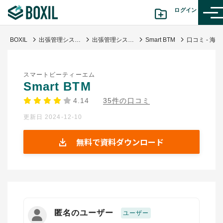
ログイン
BOXIL
出張管理システムおすすめ比較！経費削減・ガバナンス強化・危機管理を実現するツール
出張管理システム(BTM)
Smart BTM
口コミ - 海外出
カテゴリから探す
スマートビーティーエム
診断から探す(β版)
Smart BTM
4.14
35件の口コミ
記事から探す
更新日 2024-12-10
BOXILの使い方ガイド
情報掲載をご希望の方へ
無料で資料ダウンロード
匿名のユーザー
ユーザー