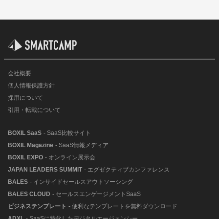
会社概要
個人情報保護方針
採用について
引用・転載について
BOXIL SaaS
- SaaS比較サイト
BOXIL Magazine
- SaaS情報メディア
BOXIL EXPO
- オンライン展示会
JAPAN LEADERS SUMMIT
- エグゼクティブカンファレンス
BALES
- インサイドセールスアウトソーシング
BALES CLOUD
- セールスエンゲージメントSaaS
ビジネステンプレート
- 便利なテンプレートを無料ダウンロード
ADXL
- SaaSに特化したデジタルエージェンシー