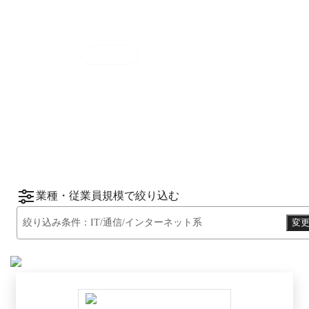
集計期間
2025年7月1日
〜
12月31日
2025
年
下半期
（
7月
〜
12月
）にBOXILユーザ
ーから資料請求されたサービスをもとに、カ
*1
*2
テゴリ別ランキング
をご紹介します。
※掲載している情報は
2026年1月14日
時点の
情報です。
業種・従業員規模で絞り込む
絞り込み条件：
IT/通信/インターネット系
変