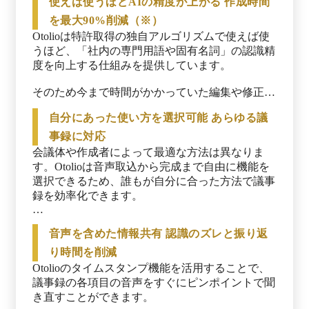
使えば使うほどAIの精度が上がる 作成時間
を最大90%削減（※）
Otolioは特許取得の独自アルゴリズムで使えば使
うほど、「社内の専門用語や固有名詞」の認識精
度を向上する仕組みを提供しています。

そのため今まで時間がかかっていた編集や修正作
業を大きく削減することが可能です。この独自ア
自分にあった使い方を選択可能 あらゆる議
ルゴリズムはAIやLLMにデータを学習させず
に、学習したような認識精度を出せるようにして
事録に対応
おり、実際には機密情報を学習していないため、
会議体や作成者によって最適な方法は異なりま
セキュリティも安心です。

す。Otolioは音声取込から完成まで自由に機能を
※出典：Otolio公式HP（2025年12月12日閲覧）
選択できるため、誰もが自分に合った方法で議事
録を効率化できます。

また要約・要点・ToDo・Q&Aなど複数のAI出力
音声を含めた情報共有 認識のズレと振り返
形式から選択でできるため、どんな会議でも最適
な形で効率的にまとめられます。対面でもWebで
り時間を削減
も全ての会議で利用可能です。
Otolioのタイムスタンプ機能を活用することで、
議事録の各項目の音声をすぐにピンポイントで聞
き直すことができます。
