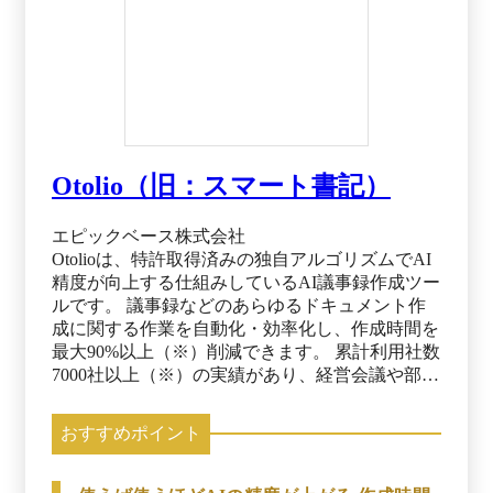
Otolio（旧：スマート書記）
エピックベース株式会社
Otolioは、特許取得済みの独自アルゴリズムでAI
精度が向上する仕組みしているAI議事録作成ツー
ルです。 議事録などのあらゆるドキュメント作
成に関する作業を自動化・効率化し、作成時間を
最大90%以上（※）削減できます。 累計利用社数
7000社以上（※）の実績があり、経営会議や部内
会議、人事面接、商談、インタビューなど社内の
あらゆる会議でご利用いただけます。 ※出典：
おすすめポイント
Otolioサービス資料（2025年12月12日閲覧）
※「スマート書記」は、2025年12月1日より
「Otolio」へ名称を変更いたしました。