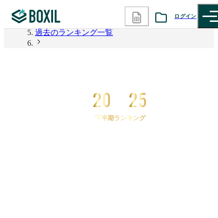
2026年上半期 資料請求数ランキング
ログイン
過去のランキング一覧
カテゴリから探す
2025年下半期 資料請求数ランキング
2025年下半期 資料請求数ランキング 会議効率化ツ
診断から探す
ール
20
25
記事から探す
下半期ランキング
BOXILの使い方ガイド
情報掲載をご希望の方へ
2025
年
下