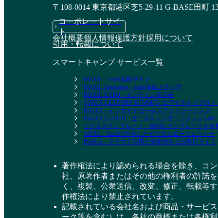
〒108-0014 東京都港区芝5-29-11 G-BASE田町 1
コーポレートサイ
ト
会社概要
個人情報保護方針
採用について
引用・転載について
スマートキャンプ サービス一覧
BOXIL - SaaS比較サイト
BOXIL Magazine - SaaS情報メディア
BOXIL EXPO - オンライン展示会
JAPAN LEADERS SUMMIT- エグゼクティブ
BALES - インサイドセールスアウトソーシング
BALES CLOUD - セールスエンゲージメントSaaS
ビジネステンプレート - 便利なテンプレートを
ADXL - SaaSに特化したデジタルエージェンシー
BizHint - クラウド活用と生産性向上の専門サイト
著作権法により認められる場合を除き、コン
社、原著作者またはその他の権利者の許諾を
く、複製、公衆送信、改変、修正、転載等す
作権法により禁止されています。
記載されている会社名および商品・サービス
ーク等を含む）は、各社の商標または各権利