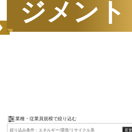
ジメント
集計期間
2025年7月1日
〜
12月31日
2025
年
下半期
（
7月
〜
12月
）にBOXILユーザ
ーから資料請求されたサービスをもとに、カ
*1
*2
テゴリ別ランキング
をご紹介します。
※掲載している情報は
2026年1月14日
時点の
情報です。
業種・従業員規模で絞り込む
絞り込み条件：
エネルギー/環境/リサイクル系
変