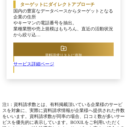
ースから効率的にコンタクトリストを作成 ・待
ターゲットにダイレクトアプローチ
ちの営業から攻めの営業への転換 ・既存のCRM
国内の豊富なデータベースからターゲットとなる
やMAツールとの連携によるデータ活用 ■導入メ
企業の住所

リット 営業効率の向上: 人手不足を解消し、営業
やキーマンの電話番号を抽出。

担当者の業務負担を軽減 成約率の向上: インテン
業種業態や売上規模はもちろん、直近の活動状況
ト分析による的確なアプローチで成約率を高める
から絞り込

顧客体験の向上: 一人ひとりに最適化されたコン
んだ効果的なコンタクトリストが作成できます。
テンツ提供による満足度向上 リード獲得コスト
の削減: 自動化による効率的なリード獲得と育成
シームレスなセールスプロセス: リード獲得から
資料請求リストに追加
商談設定までの一貫した自動化 ■toviraの特長 ・
サービス詳細ページ
シームレスな統合: CMS、MA、SFA、メルマガ、
Web接客など多機能を一体化 ・AIエージェント活
用: 営業担当者の業務をAIが自動でサポート ・ト
ータルパッケージ: 学習コスト・運用コストの削
減 ・柔軟なカスタマイズ: 企業課題に合わせたソ
リューション提供
注1：資料請求数とは、有料掲載頂いている企業様のサービ
スを対象に、実際に資料請求情報が企業様へ提供された件数
をいいます。資料請求数が同率の場合、口コミ数が多いサー
ビスを優先的に表示しています。BOXILをご利用いただく