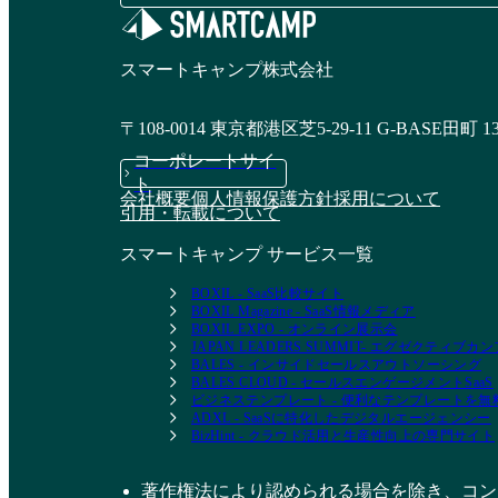
スマートキャンプ株式会社
〒108-0014 東京都港区芝5-29-11 G-BASE田町 1
コーポレートサイ
ト
会社概要
個人情報保護方針
採用について
引用・転載について
スマートキャンプ サービス一覧
BOXIL - SaaS比較サイト
BOXIL Magazine - SaaS情報メディア
BOXIL EXPO - オンライン展示会
JAPAN LEADERS SUMMIT- エグゼクティブ
BALES - インサイドセールスアウトソーシング
BALES CLOUD - セールスエンゲージメントSaaS
ビジネステンプレート - 便利なテンプレートを
ADXL - SaaSに特化したデジタルエージェンシー
BizHint - クラウド活用と生産性向上の専門サイト
著作権法により認められる場合を除き、コン