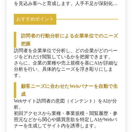
を見込み客へと育成します。人手不足が深刻化す
る中、営業リソースを最適化し、効率的なセール
スプロセスを実現します。 ■主な機能 1. 訪問者イ
おすすめポイント
ンテント分析 ・顧客企業のWebサイトアクセスを
リアルタイムで可視化 ・優先度の高いターゲッ
ト企業を即時特定 ・業種や企業規模に応じたセ
訪問者の行動分析による企業単位でのニーズ
グメンテーションによる効果的なターゲティング
把握
・ヒートマップ分析による訪問者の行動パターン
訪問者を企業単位で分析し、どの企業がどのペー
把握 2. リアルタイムパーソナライズ ・AIが訪問
ジをどれだけ閲覧しているかを把握できます。

者の興味関心に応じたバナーやコンテンツを自動
さらに、企業の業種や売上規模を基にAIが詳細な
生成 ・初回訪問時からパーソナライズされた体
分析を行い、具体的なニーズを浮き彫りにしま
験を提供 ・バナー制作や設定などの単純作業を
す。
自動化 ・顧客体験の向上とコンバージョン率の
最大化 3. 商談獲得の自動化 ・顧客の閲覧履歴や
顧客ニーズに合わせたWebバナーを自動で生
行動をAIで分析し、潜在的ニーズを可視化 ・パ
成
ーソナライズドステップメールによる自動フォロ
Webサイト訪問者の意図（インテント）をAIが分
ーアップ ・訪問企業の部署やキーマン情報から
析。

適切なアプローチ先を特定 ・Google カレンダー
初回アクセスから業種・事業規模・閲覧履歴・参
と連携した日程調整の自動化 4. インテントデー
照元などから関心や購買意欲を特定しAIがWebバ
タマーケティング ・アクセス情報から熱量のあ
ナーを生成してサイト内を誘導します。
る企業をリストアップ ・国内の豊富なデータベ