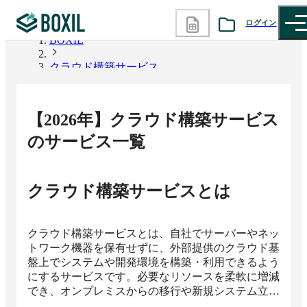
ログイン
BOXIL
クラウド構築サービス
カテゴリから探す
診断から探す
【
2026
年】
クラウド構築サービス
記事から探す
のサービス一覧
BOXILの使い方ガイド
情報掲載をご希望の方へ
クラウド構築サービス
とは
クラウド構築サービスとは、自社でサーバーやネッ
トワーク機器を保有せずに、外部提供のクラウド基
盤上でシステムや開発環境を構築・利用できるよう
にするサービスです。必要なリソースを柔軟に増減
でき、オンプレミスからの移行や新規システム立ち
上げを迅速かつ安全に推進し、ビジネスの環境変化