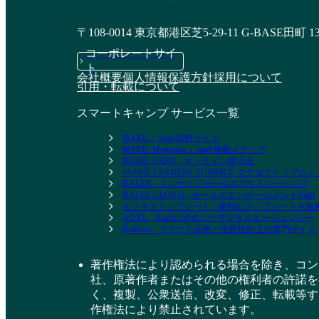
〒108-0014 東京都港区芝5-29-11 G-BASE田町 1
コーポレートサイ
ト
会社概要
個人情報保護方針
採用について
引用・転載について
スマートキャンプ サービス一覧
BOXIL - SaaS比較サイト
BOXIL Magazine - SaaS情報メディア
BOXIL EXPO - オンライン展示会
JAPAN LEADERS SUMMIT- エグゼクティブ
BALES - インサイドセールスアウトソーシング
BALES CLOUD - セールスエンゲージメントSaaS
ビジネステンプレート - 便利なテンプレートを
ADXL - SaaSに特化したデジタルエージェンシー
BizHint - クラウド活用と生産性向上の専門サイト
著作権法により認められる場合を除き、コン
社、原著作者またはその他の権利者の許諾を
く、複製、公衆送信、改変、修正、転載等す
作権法により禁止されています。