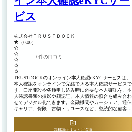
イン本人確認eKYCサー
ビス
株式会社ＴＲＵＳＴＤＯＣＫ
（0.00）
0
件の口コミ
TRUSTDOCKのオンライン本人確認eKYCサービスは、
本人確認をオンラインで完結できる本人確認サービスで
す。口座開設や各種申し込み時に必要な本人確認を、本
人確認書類の撮影や顔認証、本人情報の照合を組み合わ
せてデジタル化できます。金融機関やカーシェア、通信
キャリア、保険、古物・リユースなど、継続的な顧客管
理や厳格な確認を求められる業種の担当者に向けた設計
です。 犯罪収益移転防止法をはじめ、携帯電話不正利
用防止法や古物営業法、割賦販売法、貸金業法など複数
資料請求リストに追加