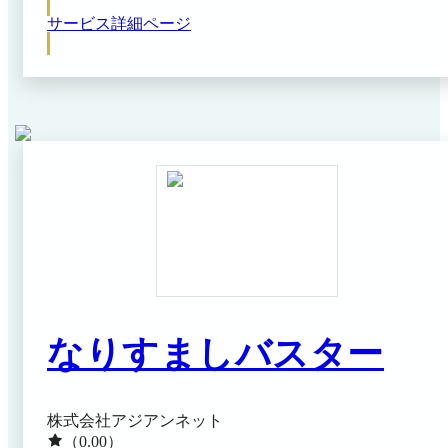
の法規制に準拠した確認フローを構築できます。また、
サービス詳細ページ
目視確認業務は24時間365日体制で専任スタッフが対応
するため、社内に専門人員を置かずに本人確認業務の運
用が可能となります。アプリ・ブラウザの両方に対応
し、自社サービスに合わせた導入方法を選択できる点も
特徴です。
なりすましバスター
株式会社アジアンネット
（0.00）