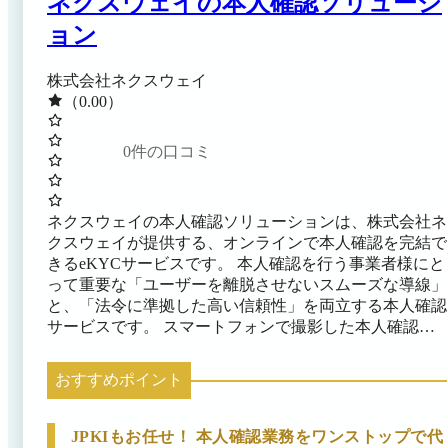
ネクスウェイの本人確認ソリューシ
ョン
株式会社ネクスウェイ
（0.00）
0
件の口コミ
ネクスウェイの本人確認ソリューションは、株式会社ネ
クスウェイが提供する、オンラインで本人確認を完結で
きるeKYCサービスです。 本人確認を​行う​事業者様にと
って​重要な「ユーザーを離脱させないスムーズな導線」
と、「法令に準拠した高い信頼性」を両立する本人確認
サービスです。 スマートフォンで撮影した本人確認書
類と顔写真を使って、スムーズに認証手続きを完了でき
ます。犯罪収益移転防止法といった各種法令にもとづい
おすすめポイント
た厳重なセキュリティ体制のもと、世界最高水準の生体
認証技術を採用しており、高精度かつ安全な本人確認が
可能です。 オンライン本人確認に加えて、本人確認書
JPKIもお任せ！ 本人確認業務をワンストップで代