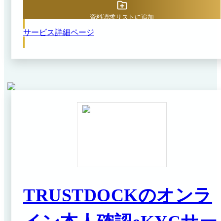
※出典：ネクスウェイの本人確認ソリューション公式
具体的には、撮影画面にガイド用のフレームやわかりや
資料請求リストに追加
HP（2026年6月1日閲覧）
すい指示テキストを表示することで、スムーズに必要な
書類や顔写真の提出が可能です。サービス画面の文言や
サービス詳細ページ
デザインは、カスタマイズが可能で、ブランドイメージ
に沿ったフローを構築できます。こうしたユーザビリテ
ィ重視の設計により、本人確認途中での離脱率を低減
し、最終的なCVR向上にも貢献します。
TRUSTDOCKのオンラ