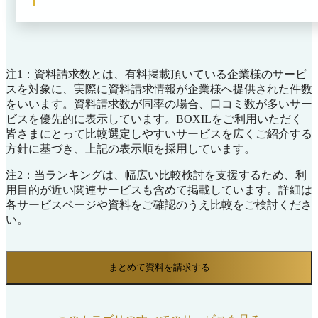
ーを用いた本人確認に対応。AIによる自動判定と人に
よる確認を組み合わせたハイブリッド審査により、スム
ーズな本人確認業務を支援します。ディープフェイク検
知にも対応しており、AI生成画像などを悪用した申込
への対策にも活用できます。 また、充実したドキュメ
注1：資料請求数とは、有料掲載頂いている企業様のサービ
ントとシンプルなRESTful APIにより、数行のコードを
スを対象に、実際に資料請求情報が企業様へ提供された件数
追加するだけで直感的に組み込みが可能で、運用しやす
をいいます。資料請求数が同率の場合、口コミ数が多いサー
さにも優れています。
ビスを優先的に表示しています。BOXILをご利用いただく
皆さまにとって比較選定しやすいサービスを広くご紹介する
方針に基づき、上記の表示順を採用しています。
注2：当ランキングは、幅広い比較検討を支援するため、利
用目的が近い関連サービスも含めて掲載しています。詳細は
各サービスページや資料をご確認のうえ比較をご検討くださ
い。
まとめて資料を請求する