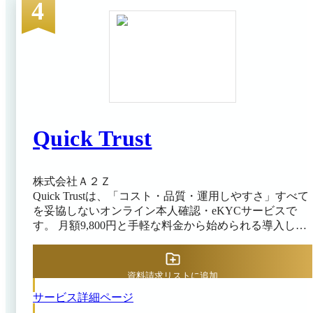
ります。 昨今、流行っている公的個人認証で総務省
4
（デジタル庁）へアクセスするには６桁～１２桁のパス
ワードが必要ですが、当サービスこのパスワードの入力
なしに身分証の真贋判定が可能なので、本人確認からサ
ービス利用までの離脱を大幅に防ぐことができます。
生体認証では、独自のAIが瞳の虹彩から生体の特徴を
検知します。AI画像やAI動画による改ざんを見破る
「パッシブライブネス技術」により、利用者は顔を動か
す負担なく、正面を撮影するだけで不正を排除できま
Quick Trust
す。このように得られた実在の証拠と身分証のデータを
照合し、AIが同一人物であるかを自動判定します。
株式会社Ａ２Ｚ
Quick Trustは、「コスト・品質・運用しやすさ」すべて
を妥協しないオンライン本人確認・eKYCサービスで
す。 月額9,800円と手軽な料金から始められる導入しや
すい月額定額制の料金プランで、導入コストや月々の費
用を把握しやすい点が特長です。14日間無料・最低利用
期間なしで試せるため、eKYCを新たに導入したい企業
資料請求リストに追加
はもちろん、既存の本人確認フローを見直したい企業に
サービス詳細ページ
も適しています。 顔写真付き本人確認書類とセルフィ