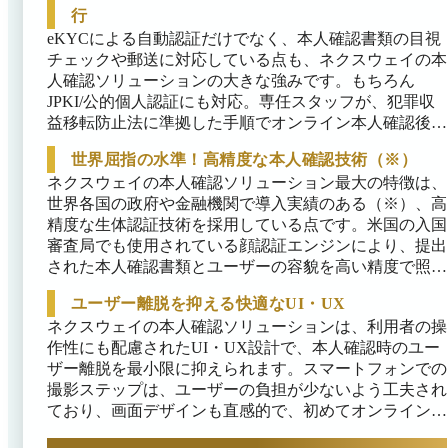
類の目視チェックや郵送確認まで一括でサポートしてお
行
り、本人確認業務をワンストップで任せられます。24時
eKYCによる自動認証だけでなく、本人確認書類の目視
間365日稼働するデジタル完結フローにより、従来の対
チェックや郵送に対応している点も、ネクスウェイの本
面や郵送による確認に比べ、手間と時間を大幅に短縮で
人確認ソリューションの大きな強みです。もちろん
きる点がメリットです。SMS認証やマイナンバーカード
JPKI/公的個人認証にも対応。専任スタッフが、犯罪収
の読み取りにも対応しており、利用シーンに応じて柔軟
益移転防止法に準拠した手順でオンライン本人確認後の
に運用を行えます。 JPKIに対応した本人確認デジタル
審査作業を代行し、必要に応じて転送不要郵便による書
認証サービスや郵送での本人確認のための発送・追跡サ
世界屈指の水準！高精度な本人確認技術（※）
類送付・受取確認を行います。リスク情報検索オプショ
ービスも提供しており、ご利用シーンに応じた様々な本
ネクスウェイの本人確認ソリューション最大の特徴は、
ンも用意されており、反社会的勢力やPEPs（政治的に
人確認の仕組みをネクスウェイだけで構築可能です。
世界各国の政府や金融機関で導入実績のある（※）、高
重要な人物）のデータベース照合も代行可能です。

「何から始めたらいいのか分からない」「どの本人確認
精度な生体認証技術を採用している点です。米国の入国
方式がいいのか相談したい」という状況の企業様にも最
たとえば、郵送手段を用いることで、高齢者をはじめス
審査局でも使用されている顔認証エンジンにより、提出
適です。
マートフォンでの操作が難しいユーザーや、オンライン
された本人確認書類とユーザーの容貌を高い精度で照合
手続きが困難なケースでも、本人確認を完了できます。
できます。まばたきや視線の動きによるライブネス検
ユーザー離脱を抑える快適なUI・UX
知、本人確認書類の厚みチェックといった高度な画像認
ネクスウェイの本人確認ソリューションは、利用者の操
識技術により、偽造やなりすましの検知も可能です。

作性にも配慮されたUI・UX設計で、本人確認時のユー
こういった高精度な本人確認技術により、不正登録の防
ザー離脱を最小限に抑えられます。スマートフォンでの
止につなげられるでしょう。ユーザー企業は安心してオ
撮影ステップは、ユーザーの負担が少ないよう工夫され
ンラインでの取引が可能になり、その顧客も安全にサー
ており、画面デザインも直感的で、初めてオンライン本
ビスを利用できます。

人確認を行う方でも安心して手続きを完了できます。
