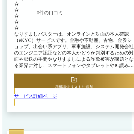
0
件の口コミ
なりすましバスターは、オンラインと対面の本人確認
（eKYC）サービスです。金融や不動産、古物、金券シ
ョップ、出会い系アプリ、軍事施設、システム開発会社
のエンジニア認証などの本人かどうか判別するための対
面や郵送の手間やなりすましによる詐欺被害が課題とな
る業界に対し、スマートフォンやタブレットやIC読み取
り機器を用いた安全で効率的な本人確認手段を提供しま
す。 手続きでは、まずマイナンバーカード・運転免許
証・在留カード等のICチップを読み取り、公安委員会の
資料請求リストに追加
許可を得て、ICチップの暗号化を読み取り暗号アルゴリ
サービス詳細ページ
ズムの発行元の確認と改ざん履歴がないかの照合をする
ことで、身分証の真正性を自動検証します。ICチップ内
の顔写真やテキスト情報の確認だけでは偽造かどうか判
別できないので不十分です。軍事技術でプロテクトされ
たアルゴリズムは届け出事業者のみが読み取り可能で、
届事業者以外がアルゴリズムを見ようとすると犯罪にな