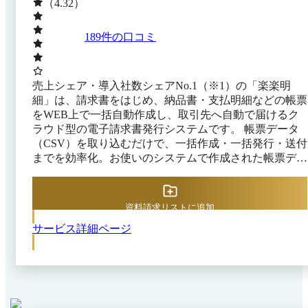
（4.32）
189
件の口コミ
売上シェア・導入社数シェアNo.1（※1）の「楽楽明
細」は、請求書をはじめ、納品書・支払明細などの帳票
をWEB上で一括自動作成し、取引先へ自動で届けるク
ラウド型の電子請求書発行システムです。 帳票データ
（CSV）を取り込むだけで、一括作成・一括発行・送付
までを効率化。お使いのシステムで作成された帳票デー
タ（PDF）を一括アップロードして発行する運用にも対
応します。 取引先ごとに「WEB配信」「メール送信」
「郵送代行」など送付方法を柔軟に選べるため、紙／電
資料請求リストに追加
子が混在する環境でも今の業務フローを大きく変えずに
サービス詳細ページ
請求書発行業務を電子化できます。 さらに、債権管理
オプションの利用で、請求書発行後の入金消込までワン
ストップで対応。消込結果を仕訳形式で出力し、会計ソ
フト連携にも活用できます。 累計導入社数16,000社突破
（※2）しており、上場企業から中小企業まで幅広く選
ばれ、高い継続率を誇る、信頼のサービスです。 ※1 出