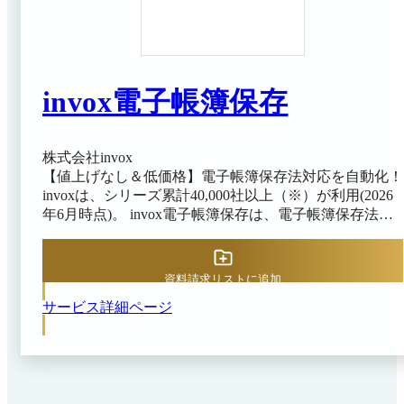
invox電子帳簿保存
株式会社invox
【値上げなし＆低価格】電子帳簿保存法対応を自動化！
invoxは、シリーズ累計40,000社以上（※）が利用(2026
年6月時点)。 invox電子帳簿保存は、電子帳簿保存法の
電子取引とスキャナ保存の要件に対応。あらゆる国税関
係書類と電子取引情報を検索要件に必要な日付・金額・
取引先を自動でデータ化して電子保存する文書管理シス
資料請求リストに追加
テムです。 ※出典：invox電子帳簿保存公式HP（2026年
サービス詳細ページ
7月28日閲覧）