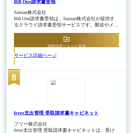
して導入可能です。 ※出典：MakeLeaps公式
Bill One請求書受領
HP（2025年11月25日閲覧）
Sansan株式会社
Bill One請求書受領は、Sansan株式会社が提供す
るクラウド請求書受領サービスです。郵送やメー
ルといったさまざまな方法・形式で届く請求書を
オンラインで一括受領し、素早く正確にデータ
化。請求書をクラウド上で一元管理することで、
資料請求リストに追加
アナログで非効率な請求書業務をデジタル化しま
サービス詳細ページ
す。インボイス制度や電子帳簿保存法にも対応
し、月次決算業務を効率化することで、企業経営
における意思決定のスピードを加速します。
8
freee支出管理 受取請求書キャビネット
フリー株式会社
freee支出管理 受取請求書キャビネットは、受け