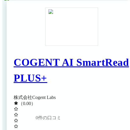
典：デロイト トーマツ ミック経済研究所「クラウド帳
票発行サービスの市場の実態と展望」（ミックITリポー
ト2025年3月号）における「売上シェア」、「導入社数
シェア」第1位 ※2 2026年3月末現在 ※2 出典：楽楽明細
公式HP（2026年6月26日閲覧）
COGENT AI SmartRead
PLUS+
株式会社Cogent Labs
（0.00）
0
件の口コミ