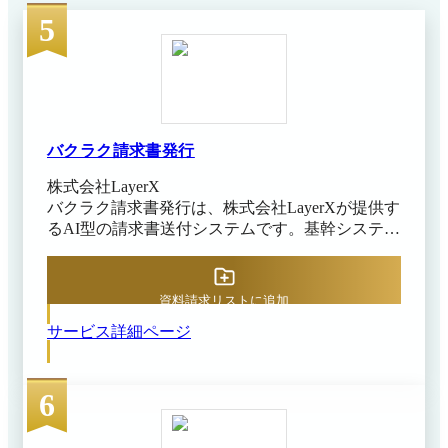
5
バクラク請求書発行
株式会社LayerX
バクラク請求書発行は、株式会社LayerXが提供す
るAI型の請求書送付システムです。基幹システム
や現行業務を変えずに帳票の作成や送付、管理と
いった業務をすべて電子化できます。直感的なUI
で幅広い機能を利用でき、各作業をシームレスに
資料請求リストに追加
連携することで、業務効率化とペーパーレス化を
サービス詳細ページ
同時に実現できるのが魅力です。 バクラク請求
書発行では請求書や納品書、見積書など、さまざ
まな帳票をWebで簡単に作成・保管できるうえ
6
に、インボイス制度や電子帳簿保存法にも対応し
ています。支払通知書の作成・送付・保存に対応
し、申請・受取など関連機能との連携により支払