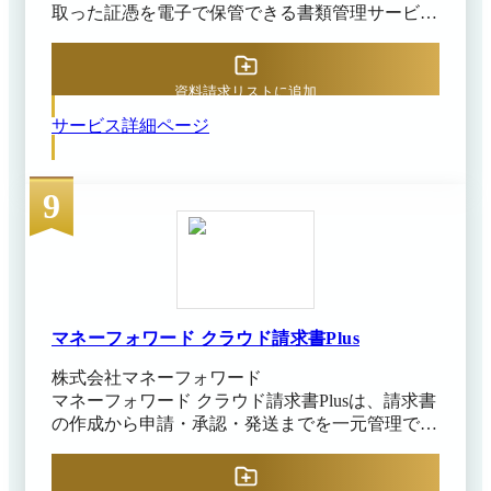
取った証憑を電子で保管できる書類管理サービス
です。受け取った請求書をはじめ、見積書や納品
書、自社独自の証憑までを電子データとして一元
的に保存する用途に特化した設計思想を持ちま
資料請求リストに追加
す。想定する利用者は、まずは紙の書類を電子で
サービス詳細ページ
保管する仕組みを整えたい経理・管理部門や、電
子帳簿保存法への対応を段階的に進めたい組織で
す。 専用のメールアドレスやWebサイト、直接の
9
アップロード、外部ストレージとの連携など複数
の方法で書類を取り込め、取引先に特別な負担を
かけずに証憑を集約できます。保管した書類は書
類の種類や取引先、取引日、金額などをもとに検
索でき、必要な一枚を探し出す手間を軽くしま
す。支出管理の全体をいきなり刷新するのではな
く、証憑の保存から無理のない範囲で電子化を始
マネーフォワード クラウド請求書Plus
めたい組織に向いた設計です。 支出管理の入口
株式会社マネーフォワード
として、証憑の電子保管から着実に運用を始めら
マネーフォワード クラウド請求書Plusは、請求書
れるサービスです。
の作成から申請・承認・発送までを一元管理でき
る請求書発行システムです。受注件数の増加や内
部統制の強化に伴い、請求業務の効率化や属人化