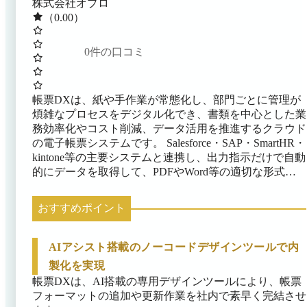
株式会社オプロ
（0.00）
0
件の口コミ
帳票DXは、紙や手作業が常態化し、部門ごとに管理が
煩雑なプロセスをデジタル化でき、書類を中心とした業
務効率化やコスト削減、データ活用を推進するクラウド
の電子帳票システムです。 Salesforce・SAP・SmartHR・
kintone等の主要システムと連携し、出力指示だけで自動
的にデータを取得して、PDFやWord等の適切な形式で
帳票を生成・出力できます。 ノーコードのデザインツ
ールやAI機能でフォーマットを柔軟に設計でき、外部
おすすめポイント
サービスと連携して電子契約や保管などの後続手続きも
一度の操作で完了することが可能です。 管理者による
一元的な権限設定と、高可用性かつ安全なクラウド環境
AIアシスト搭載のノーコードデザインツールで内
により、入力から出力・配信までの流れをシームレスに
製化を実現
繋いで企業全体の業務効率化を強力に支えます。 ※使
帳票DXは、AI搭載の専用デザインツールにより、帳票
用できる機能は連携するシステムに応じて異なります。
フォーマットの追加や更新作業を社内で素早く完結させ
詳細はお問い合わせください。