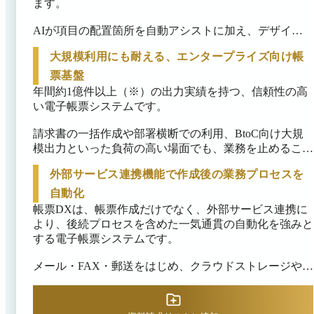
ます。

AIが項目の配置箇所を自動アシストに加え、デザイン
ツールによる直感的な操作で、PDFやExcelなど多様な
大規模利用にも耐える、エンタープライズ向け帳
形式の帳票をノーコードで設計することが可能です。

票基盤
専門知識が不要になるため、外部ベンダーへの開発委託
年間約1億件以上（※）の出力実績を持つ、信頼性の高
をなくし、業務部門主導でのスピーディなフォーマット
い電子帳票システムです。

改修を実現できます。

請求書の一括作成や部署横断での利用、BtoC向け大規
また、現場の要望に合わせた、複雑なレイアウトの微調
模出力といった負荷の高い場面でも、業務を止めること
整も即時に対応でき、帳票作成のスムーズな内製化を、
なくスムーズに対応します。全社利用に柔軟に対応で
強力に推し進める電子帳票システムです。
外部サービス連携機能で作成後の業務プロセスを
き、用途・拠点が異なっても共通の帳票基盤で利用可能
です。

自動化
帳票DXは、帳票作成だけでなく、外部サービス連携に
出力数にかかわらず定額な料金設計のため、繁忙期も安
より、後続プロセスを含めた一気通貫の自動化を強みと
心してご利用いただけます。

する電子帳票システムです。

ISO/IEC 27001やISMAP登録など、万全のセキュリティ
メール・FAX・郵送をはじめ、クラウドストレージや電
体制で政府情報システムにも対応。エンタープライズ企
子署名サービス等と連動し、帳票の送付・配信や契約締
業の全社規模での導入に必要なスケーラビリティと堅牢
結を効率的に進めることが可能です。

性を備えています。
