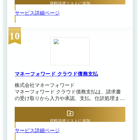
の解消を目指す営業事務・経理担当者向けに設計
資料請求リストに追加
されています。販売管理システムやCRMと連携
サービス詳細ページ
して受注データを取り込めるため、手入力を最小
限に抑えながら請求書を作成できます。 また、
契約期間に応じた分割請求や請求先ごとの合算請
10
求など、複雑な請求パターンにも対応しており、
多様な請求業務を効率的に運用できる点が特徴で
す。さらに、申請・承認ワークフローを設定する
ことで、承認済みの請求書のみ出力できる運用を
実現し、内部統制の強化にも役立ちます。作成し
た売上仕訳はクラウド会計サービスへ連携できる
ため、請求から会計処理までの業務をシームレス
マネーフォワード クラウド債務支払
につなげられます。 インボイス制度や電子帳簿
株式会社マネーフォワード
保存法にも対応しており、業務の標準化やガバナ
マネーフォワード クラウド債務支払は、請求書
ンス強化を進めたい成長企業や、上場を見据えた
の受け取りから入力や承認、支払、仕訳処理まで
企業の請求業務を支援するシステムです。
をデジタル化して業務効率化を支援するサービス
です。 紙やPDFだけでなくデジタルインボイスに
も対応しており、AI-OCRで支払先や金額等の必
資料請求リストに追加
要項目を読み取って自動でデータ化できます。
サービス詳細ページ
また、履歴を参照した自動補完や承認後の振込デ
ータ作成、会計システムへの仕訳データ自動連携