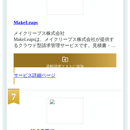
業務の効率化が期待できます。作成した書類から
売上仕訳を自動作成し、会計ソフトへAPIまたは
CSVで連携可能です。
MakeLeaps
メイクリープス株式会社
MakeLeapsは、メイクリープス株式会社が提供す
るクラウド型請求管理サービスです。見積書・請
求書の作成から承認、発送、入金消込までをクラ
ウド上で一元管理でき、営業・経理・総務担当者
の業務負担を軽減します。見積書や請求書、領収
資料請求リストに追加
書など、10種類以上（※）の帳票を簡単に作成で
サービス詳細ページ
き、入力ミスを防げるのも特徴です。 入金管理
機能では、銀行口座と連携し、自動で入金情報を
取得できるため、通帳記帳不要で入金消込の効率
7
化につながります。法人プラン以上であればスマ
ートフォンから申請や承認を行えるワークフロー
機能が利用でき、外出先からでも稟議手続きを進
められるのがメリットです。 MakeLeapsは電子帳
簿保存法の要件にも対応しており、公益社団法人
JIIMA認証を取得しているため、法改正後も安心