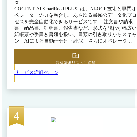
COGENT AI SmartRead PLUS+は、AI-OCR技術と専門オ
ペレーターの力を融合し、あらゆる書類のデータ化プロ
セスを完全自動化できるサービスです。 注文書や請求
書、納品書、証明書、報告書など、形式を問わず幅広い
紙帳票や手書き書類を扱い、書類の引き取りからスキャ
ン、AIによる自動仕分け・読取、さらにオペレーター
による内容確認・補正まで一貫して対応(一部はオプシ
ョン)。利用企業側の作業は「書類を預けるだけ」で完
了する設計が特長です。 COGENT AI SmartRead
資料請求リストに追加
PLUS+は、ＮＸワンビシアーカイブズとの提携による
サービス詳細ページ
金融機関レベルの堅牢なセキュリティ環境で運用されて
おり、機密性の高いデータも安心して預けられます。
AIで抽出されたデータは即座に基幹システムやRPAへ連
携でき、データ入力作業のゼロ化によって、社員が本来
の業務へ集中できる環境を実現します。 企業のDX推進
を力強く後押しし、人手不足の解消や業務効率化、デー
タ活用による価値創出をサポートします。
4