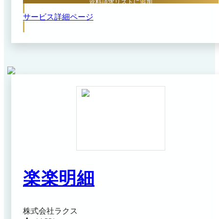
資料請求リストに追加
印刷や手作業でのアップロードなどアナログな業務を完
※出典：帳票DX公式HP（2026年3月27日閲覧）
全に排除し、デジタル完結の効率的なワークフローを構
サービス詳細ページ
築します。

文書の保管や送信のタイムラグをなくし、全体の業務ス
ピードを大きく向上させることができます。
楽楽明細
株式会社ラクス