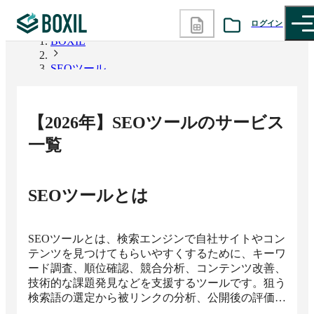
ログイン
BOXIL
SEOツール
カテゴリから探す
診断から探す
【
2026
年】
SEOツール
のサービス
記事から探す
一覧
BOXILの使い方ガイド
情報掲載をご希望の方へ
SEOツール
とは
SEOツールとは、検索エンジンで自社サイトやコン
テンツを見つけてもらいやすくするために、キーワ
ード調査、順位確認、競合分析、コンテンツ改善、
技術的な課題発見などを支援するツールです。狙う
検索語の選定から被リンクの分析、公開後の評価ま
で一連のSEO施策を可視化できるため、記事制作か