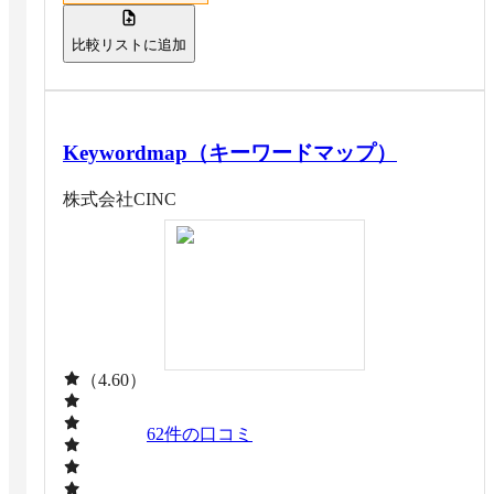
れます。 SEO運用に知見のあるスタッフがツールの使い
方だけでなく、施策の実行まで併走。コンテンツ運用や
比較リストに追加
サイト分析法をレクチャーしてくれるサービスがあるの
で、SEOの知識を持っていない企業にもおすすめです。
Keywordmap（キーワードマップ）
株式会社CINC
（4.60）
62
件の口コミ