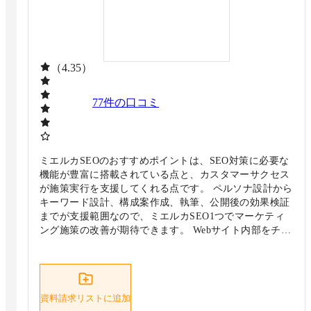
（4.35）
77
件の口コミ
ミエルカSEOのおすすめポイントは、SEO対策に必要な
機能が豊富に搭載されている点と、カスタマーサクセス
が施策実行を支援してくれる点です。 ペルソナ設計から
キーワード設計、構成案作成、執筆、公開後の効果検証
までが支援範囲なので、ミエルカSEO1つでマーケティ
ング施策の改善が期待できます。 Webサイト内部をチェ
ックし、検索上位に表示されるために不足している要素
を可視化します。ユーザーが検索するキーワードをネッ
トワーク化し、ニーズを満たすためのコンテンツ立案が
可能です。 他社コンテンツの盗用の有無を自動チェック
資料請求リストに追加
できるので、著作権侵害を未然に防ぎつつ施策を進めら