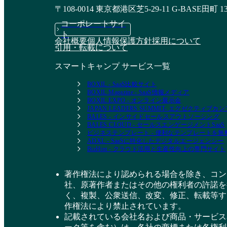
〒108-0014 東京都港区芝5-29-11 G-BASE田町 1
コーポレートサイ
ト
会社概要
個人情報保護方針
採用について
引用・転載について
スマートキャンプ サービス一覧
BOXIL - SaaS比較サイト
BOXIL Magazine - SaaS情報メディア
BOXIL EXPO - オンライン展示会
JAPAN LEADERS SUMMIT- エグゼクティブ
BALES - インサイドセールスアウトソーシング
BALES CLOUD - セールスエンゲージメントSaaS
ビジネステンプレート - 便利なテンプレートを
ADXL - SaaSに特化したデジタルエージェンシー
BizHint - クラウド活用と生産性向上の専門サイト
著作権法により認められる場合を除き、コン
社、原著作者またはその他の権利者の許諾を
く、複製、公衆送信、改変、修正、転載等す
作権法により禁止されています。
記載されている会社名および商品・サービス