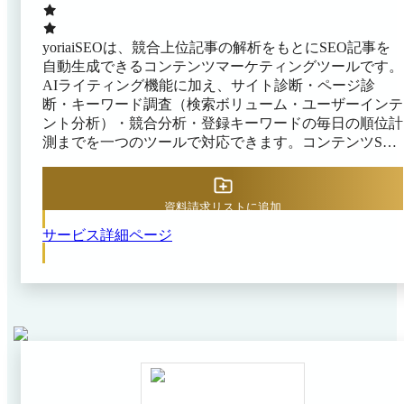
yoriaiSEOは、競合上位記事の解析をもとにSEO記事を
自動生成できるコンテンツマーケティングツールです。
AIライティング機能に加え、サイト診断・ページ診
断・キーワード調査（検索ボリューム・ユーザーインテ
ント分析）・競合分析・登録キーワードの毎日の順位計
測までを一つのツールで対応できます。コンテンツSEO
に必要な機能をワンツールで提供することで、複数の
SEOツールを使い分ける手間を削減できます。 これに
より、SEO専任担当者がいない組織でも技術的課題を把
資料請求リストに追加
握でき、コンテンツ制作・診断・順位改善のサイクルを
サービス詳細ページ
継続的に運用できます。また、トラフィック向上・
CVR改善・流入増加など多様な業種での成果事例が公
開されており、マーケティングチームや制作会社・代理
店など幅広いユーザーに対応しています。さらに、GA4
連携のアクセス解析ツール「yoriaiレポート」も提供し
ており、コンテンツの流入効果を継続的にモニタリング
できます。