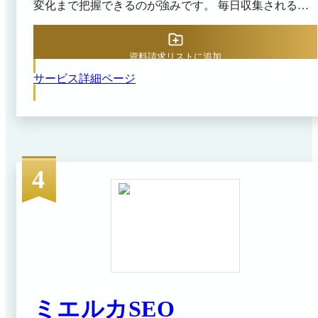
変化まで把握できるのが強みです。 毎日収集される大
量の検索データにもとづき、キーワード順位やトラフィ
ック推移を24時間以内に最新情報として確認できるほ
か、SERPリワインド機能で過去の検索結果を再現して
資料請求リストに追加
詳細な分析が可能です。また、Google Search Consoleと
サービス詳細ページ
の連携や競合分析、キーワード発見など、インハウス
SEOに必要な機能を網羅しています。SEOが複雑化する
なかでも、基本となるPDCAサイクルの徹底を支援する
ツールであり、属人的な勘に頼らないデータドリブンな
意思決定を後押しします。
4
ミエルカSEO