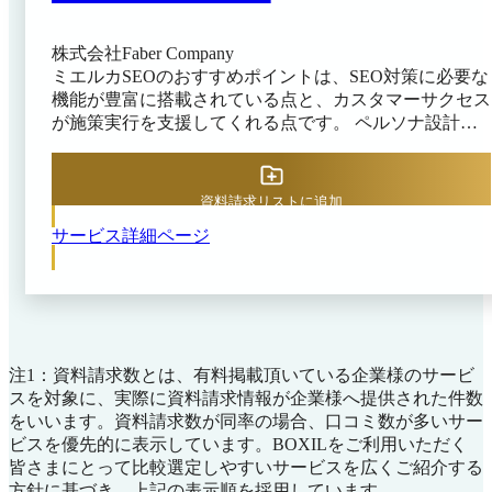
株式会社Faber Company
ミエルカSEOのおすすめポイントは、SEO対策に必要な
機能が豊富に搭載されている点と、カスタマーサクセス
が施策実行を支援してくれる点です。 ペルソナ設計か
らキーワード設計、構成案作成、執筆、公開後の効果検
証までが支援範囲なので、ミエルカSEO1つでマーケテ
ィング施策の改善が期待できます。 Webサイト内部を
資料請求リストに追加
チェックし、検索上位に表示されるために不足している
サービス詳細ページ
要素を可視化します。ユーザーが検索するキーワードを
ネットワーク化し、ニーズを満たすためのコンテンツ立
案が可能です。 他社コンテンツの盗用の有無を自動チ
ェックできるので、著作権侵害を未然に防ぎつつ施策を
進められます。 SEO運用に知見のあるスタッフがツー
ルの使い方だけでなく、施策の実行まで併走。コンテン
注1：資料請求数とは、有料掲載頂いている企業様のサービ
ツ運用やサイト分析法をレクチャーしてくれるサービス
スを対象に、実際に資料請求情報が企業様へ提供された件数
があるので、SEOの知識を持っていない企業にもおすす
をいいます。資料請求数が同率の場合、口コミ数が多いサー
めです。
ビスを優先的に表示しています。BOXILをご利用いただく
皆さまにとって比較選定しやすいサービスを広くご紹介する
方針に基づき、上記の表示順を採用しています。