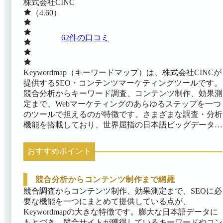
株式会社CINC
（4.60）
62
件の口コミ
Keywordmap（キーワードマップ）は、株式会社CINCが
提供するSEO・コンテンツマーケティングツールです。
競合分析からキーワード調査、コンテンツ制作、効果測
定まで、Webマーケティングのあらゆるステップを一つ
のツールで担えるのが特徴です。さまざまな調査・分析
機能を搭載しており、世界屈指の日本語ビッグデータを
活用した高精度な分析によって競合サイトや検索需要を
詳細に調査できるため、ユーザーのニーズや市場動向を
おすすめポイント
的確に把握できます。 上位サイトの共通トピック抽出
やAIによる記事構成案の自動生成など、高度なコンテ
ンツ制作機能も備え、効率的に質の高いコンテンツを作
競合分析からコンテンツ制作まで網羅
成可能です。初心者からプロまで幅広いユーザー層に対
競合調査からコンテンツ制作、効果測定まで、SEOに必
応した設計で、誰にとっても扱いやすいのも魅力です。
要な機能を一つにまとめて提供している点が、
Keywordmapの大きな特徴です。膨大な日本語データに
もとづき、競合サイトが獲得しているキーワードやコン