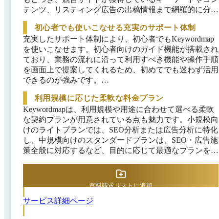
テンツ、リスティング広告の出稿情報まで網羅的に分析
できるため、ユーザーの検索ニーズや市場動向を多角的
初心者でも使いこなせる充実のサポート体制
に把握できます。

充実したサポート体制により、初心者でもKeywordmap
上位ページの共起語や構成を分析し、AIが記事構成案
を使いこなせます。初心者向けのガイド機能が搭載され
を自動生成する機能も備わっており、効率良く高品質な
ており、業務の流れに沿って利用すべき機能や操作手順
SEOコンテンツ制作が可能です。調査対象となるサイト
を画面上で提案してくれるため、初めてでも迷わず活用
数に制限がないため、複数サイトを運営する企業でも一
できるのが強みです。

括で分析でき、別々のツールを併用する手間を省けま
利用規模に応じた柔軟な料金プラン
導入時から専任のカスタマーサクセス担当がトレーニン
す。検索キーワードの関連性を可視化するワードマップ
グやオンボーディングを伴走支援するため、「機能が多
Keywordmapは、利用規模や用途に合わせて選べる柔軟
機能により、ユーザーの検索意図を直感的に捉えられる
くて使いこなせないのでは」という不安も解消されま
な契約プランが用意されている点も魅力です。小規模向
のもポイントです。
す。導入後も、ユーザー企業同士でノウハウを共有する
けのライトプランでは、SEO分析または広告分析に特化
勉強会や最新SEOトレンド情報の提供など、フォローア
し、中規模向けのスタンダードプランは、SEO・広告施
ップが充実しています。
策全般に対応するなど、目的に応じて最適なプランを選
択できます。

使用する機能や利用目的に応じて料金体系が異なり、問
資料請求リストに追加
い合わせを行うことで自社に合った最適プランの提案を
受けられる仕組みです。機能やユーザー数などのオプシ
サービス詳細ページ
ョン追加にも対応しており、必要なものだけを組み合わ