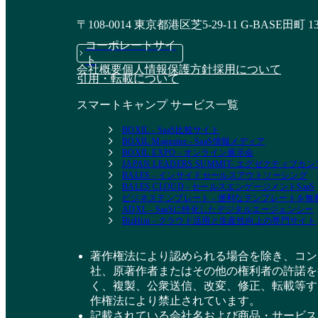
〒108-0014 東京都港区芝5-29-11 G-BASE田町 1
コーポレートサイ
ト
会社概要
個人情報保護方針
採用について
引用・転載について
スマートキャンプ サービス一覧
BOXIL - SaaS比較サイト
BOXIL Magazine - SaaS情報メディア
BOXIL EXPO - オンライン展示会
JAPAN LEADERS SUMMIT- エグゼクティブ
BALES - インサイドセールスアウトソーシング
BALES CLOUD - セールスエンゲージメントSaaS
ビジネステンプレート - 便利なテンプレートを
ADXL - SaaSに特化したデジタルエージェンシー
BizHint - クラウド活用と生産性向上の専門サイト
著作権法により認められる場合を除き、コン
社、原著作者またはその他の権利者の許諾を
く、複製、公衆送信、改変、修正、転載等す
作権法により禁止されています。
記載されている会社名および商品・サービス