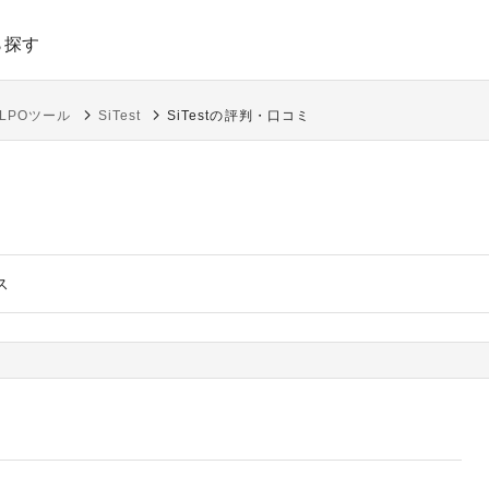
ら探す
LPOツール
SiTest
SiTestの評判・口コミ
ス