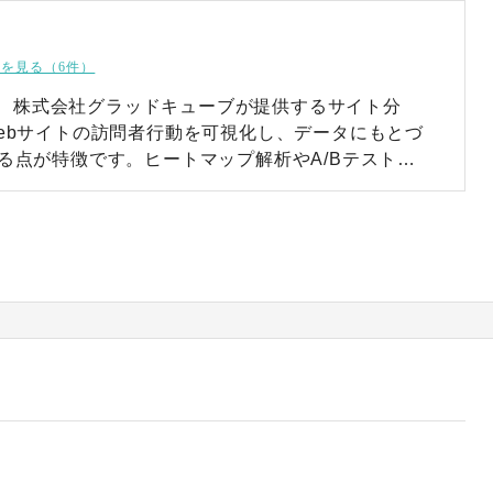
を見る（6件）
）は、株式会社グラッドキューブが提供するサイト分
ebサイトの訪問者行動を可視化し、データにもとづ
る点が特徴です。ヒートマップ解析やA/Bテスト、
bサイト改善に必要な機能が網羅されているため、
す。 レポートやアクセス権限設定と
も充実しており、チーム全体で安心して使える設計
サポートも用意されており、初めてシステムを導入