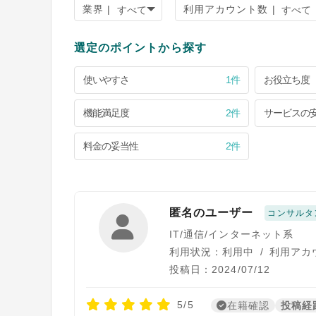
業界 |
利用アカウント数 |
選定のポイントから探す
使いやすさ
1件
お役立ち度
機能満足度
2件
サービスの
料金の妥当性
2件
匿名のユーザー
コンサルタ
IT/通信/インターネット系
利用状況：利用中
/
利用アカ
投稿日：2024/07/12
5/5
在籍確認
投稿経