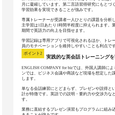
月に凝縮しています。第二言語習得研究にもとづ
学習効果を実現できることが強みです。

専属トレーナーが受講者一人ひとりの課題を分析
主学習は1日あたり1時間半程度に抑えられます。
期間で英語力の向上を目指せます。

学習記録は専用アプリで可視化されるほか、トレ
員のモチベーションを維持しやすいことも利点で
ポイント
2
実践的な英会話トレーニングを
ENGLISH COMPANY for bizでは、外
ンでは、ビジネス会議や商談など現場を想定した
します。

単なる会話練習にとどまらず、プレゼンや説得と
計が特徴です。英語での説明・要約力や交渉力な
す。

業務に直結するプレゼン演習もプログラムに組み
きることが強みです。