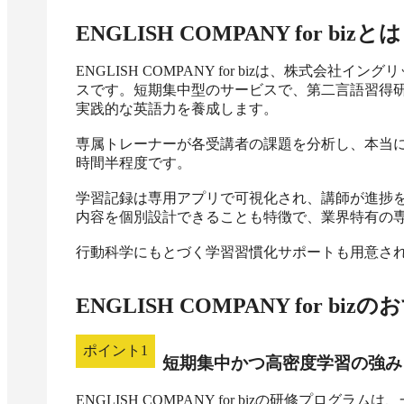
ENGLISH COMPANY for biz
とは
ENGLISH COMPANY for bizは、株式
スです。短期集中型のサービスで、第二言語習得
実践的な英語力を養成します。

専属トレーナーが各受講者の課題を分析し、本当に
時間半程度です。

学習記録は専用アプリで可視化され、講師が進捗
内容を個別設計できることも特徴で、業界特有の専
行動科学にもとづく学習習慣化サポートも用意さ
ENGLISH COMPANY for biz
のお
ポイント
1
短期集中かつ高密度学習の強み
ENGLISH COMPANY for bizの研修プロ