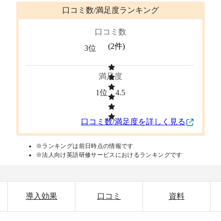
口コミ数/満足度ランキング
口コミ数
(
2
件)
3位
満足度
1位
4.5
口コミ数/満足度を詳しく見る
※ランキングは前日時点の情報です
※法人向け英語研修サービスにおけるランキングです
導入効果
口コミ
資料