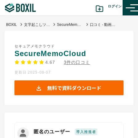
ログイン
BOXIL
文字起こしツール
SecureMemoCloud
口コミ - 動画データの文字起こしの精度が格段に上がりました
カテゴリから探す
セキュアメモクラウド
診断から探す(β版)
SecureMemoCloud
4.67
3件の口コミ
記事から探す
更新日 2025-08-07
BOXILの使い方ガイド
情報掲載をご希望の方へ
無料で資料ダウンロード
匿名のユーザー
導入推進者