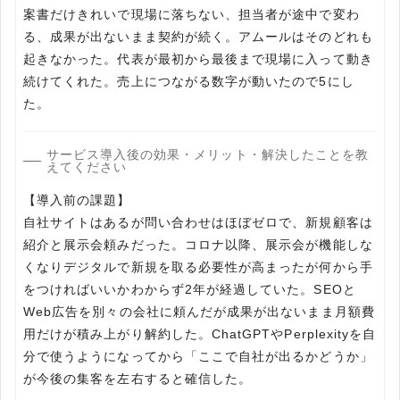
案書だけきれいで現場に落ちない、担当者が途中で変わ
る、成果が出ないまま契約が続く。アムールはそのどれも
起きなかった。代表が最初から最後まで現場に入って動き
続けてくれた。売上につながる数字が動いたので5にし
た。
サービス導入後の効果・メリット・解決したことを教
えてください
【導入前の課題】
自社サイトはあるが問い合わせはほぼゼロで、新規顧客は
紹介と展示会頼みだった。コロナ以降、展示会が機能しな
くなりデジタルで新規を取る必要性が高まったが何から手
をつければいいかわからず2年が経過していた。SEOと
Web広告を別々の会社に頼んだが成果が出ないまま月額費
用だけが積み上がり解約した。ChatGPTやPerplexityを自
分で使うようになってから「ここで自社が出るかどうか」
が今後の集客を左右すると確信した。