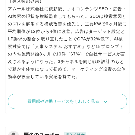
【導入後の効果】
アムール株式会社に依頼後、まずコンテンツSEO・広告・
AI検索の現状を横断監査してもらった。SEOは検索意図と
のズレを解消する構成改善を優先し、主要KWで6ヶ月後に
平均順位が12位から4位に改善。広告はターゲット設定と
LP訴求の整合を取り直したことでCPAが32%低下。AI検
索対策では「人事システム おすすめ」など15プロンプト
のうち施策開始8ヶ月で10件（67%）で自社サービスが言
及されるようになった。3チャネルを同じ戦略設計のもと
で動かす体制になって初めて、マーケティング投資の全体
効率が改善している実感を持てた。
費用感や連携サービスをくわしく見る
匿名のユーザー