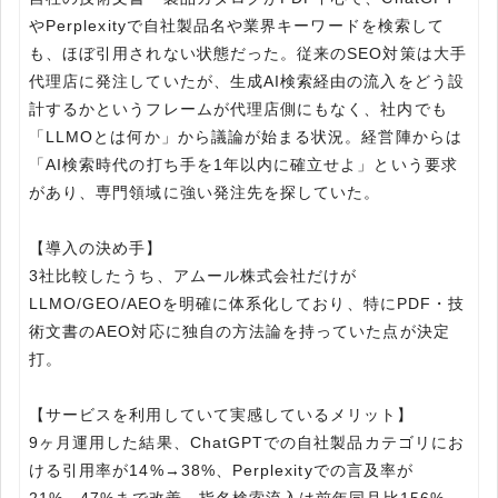
やPerplexityで自社製品名や業界キーワードを検索して
も、ほぼ引用されない状態だった。従来のSEO対策は大手
代理店に発注していたが、生成AI検索経由の流入をどう設
計するかというフレームが代理店側にもなく、社内でも
「LLMOとは何か」から議論が始まる状況。経営陣からは
「AI検索時代の打ち手を1年以内に確立せよ」という要求
があり、専門領域に強い発注先を探していた。
【導入の決め手】
3社比較したうち、アムール株式会社だけが
LLMO/GEO/AEOを明確に体系化しており、特にPDF・技
術文書のAEO対応に独自の方法論を持っていた点が決定
打。
【サービスを利用していて実感しているメリット】
9ヶ月運用した結果、ChatGPTでの自社製品カテゴリにお
ける引用率が14%→38%、Perplexityでの言及率が