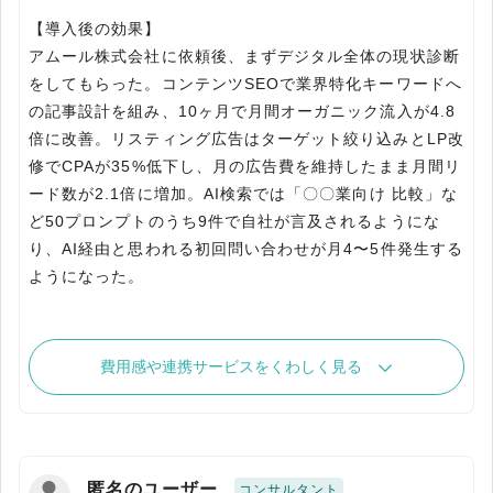
【導入後の効果】
アムール株式会社に依頼後、まずデジタル全体の現状診断
をしてもらった。コンテンツSEOで業界特化キーワードへ
の記事設計を組み、10ヶ月で月間オーガニック流入が4.8
倍に改善。リスティング広告はターゲット絞り込みとLP改
修でCPAが35%低下し、月の広告費を維持したまま月間リ
ード数が2.1倍に増加。AI検索では「〇〇業向け 比較」な
ど50プロンプトのうち9件で自社が言及されるようにな
り、AI経由と思われる初回問い合わせが月4〜5件発生する
ようになった。
費用感や連携サービスをくわしく見る
匿名のユーザー
コンサルタント