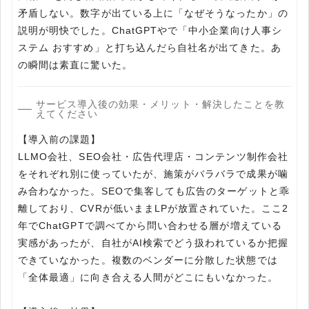
矛盾しない。数字が出ている上に「なぜそうなったか」の
説明が明快でした。ChatGPTやで「中小企業向け人事シ
ステム おすすめ」と打ち込んだら自社名が出てきた。あ
の瞬間は素直に驚いた。
サービス導入後の効果・メリット・解決したことを教
えてください
【導入前の課題】
LLMO会社、SEO会社・広告代理店・コンテンツ制作会社
をそれぞれ別に使っていたが、施策がバラバラで成果が噛
み合わなかった。SEOで集客しても広告のターゲットと乖
離しており、CVRが低いままLPが放置されていた。ここ2
年でChatGPTで調べてから問い合わせる層が増えている
実感があったが、自社がAI検索でどう扱われているか把握
できていなかった。複数のベンダーに分散した状態では
「全体最適」に向き合える人間がどこにもいなかった。