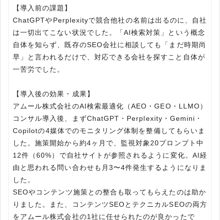
【導入前の課題】
ChatGPTやPerplexityで競合他社の名前は出るのに、自社
は一切出てこない状況でした。「AI検索対策」という概念
自体を知らず、既存のSEO会社に相談しても「まだ時期尚
早」と言われるだけで、対応できる会社を探すこと自体が
一苦労でした。
【導入後の効果・成果】
アムール株式会社のAI検索最適化（AEO・GEO・LLMO）
コンサル導入後、まずChatGPT・Perplexity・Gemini・
Copilotの4媒体でのモニタリング体制を整備してもらいま
した。施策開始から約4ヶ月で、監視対象20プロンプト中
12件（60%）で自社サイトが参照されるように変化。AI経
由と思われる問い合わせも月3〜4件発生するようになりま
した。
SEOやコンテンツ施策との整合も取ってもらえたのは助か
りました。また、コンテンツSEOとテクニカルSEOの両方
をアムール株式会社の1社に任せられたのが良かったで