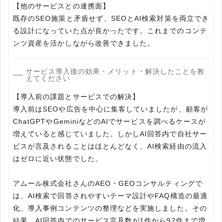
【他のサービスとの連携面】
既存のSEO施策と矛盾せず、SEOとAI検索対策を両立でき
る設計になっていた点が良かったです。これまでのコンテ
ンツ資産を活かしながら改善できました。
サービス導入後の効果・メリット・解決したことを教
えてください
【導入前の課題とサービスでの解決】
導入前はSEOや広告を中心に集客していましたが、顧客が
ChatGPTやGeminiなどのAIでサービスを調べるケースが
増えていると感じていました。しかしAI回答内で自社サー
ビスが言及されることはほとんどなく、AI検索経由の流入
はゼロに近い状態でした。
アムール株式会社さんのAEO・GEOコンサルティングで
は、AI検索で回答されやすいテーマ設計やFAQ構造の最適
化、導入事例コンテンツの整理などを実施しました。その
結果、AI回答内でのサービス言及数が1件から92件まで増