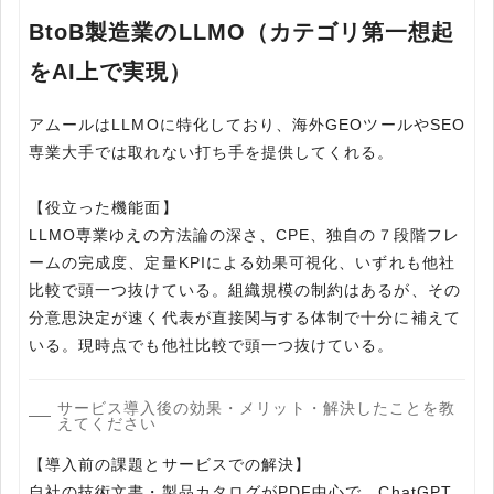
BtoB製造業のLLMO（カテゴリ第一想起
をAI上で実現）
アムールはLLMOに特化しており、海外GEOツールやSEO
専業大手では取れない打ち手を提供してくれる。
【役立った機能面】
LLMO専業ゆえの方法論の深さ、CPE、独自の７段階フレ
ームの完成度、定量KPIによる効果可視化、いずれも他社
比較で頭一つ抜けている。組織規模の制約はあるが、その
分意思決定が速く代表が直接関与する体制で十分に補えて
いる。現時点でも他社比較で頭一つ抜けている。
サービス導入後の効果・メリット・解決したことを教
えてください
【導入前の課題とサービスでの解決】
自社の技術文書・製品カタログがPDF中心で、ChatGPT