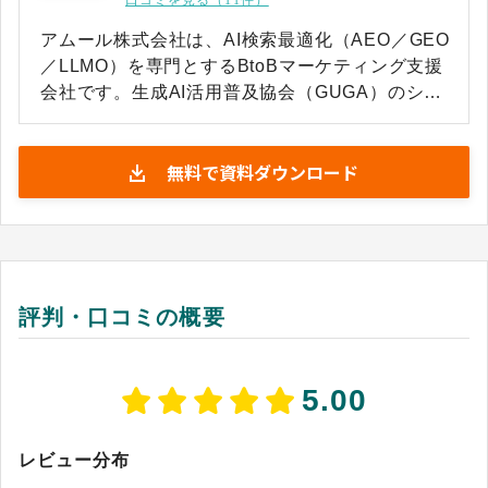
口コミを見る（11件）
アムール株式会社は、AI検索最適化（AEO／GEO
／LLMO）を専門とするBtoBマーケティング支援
会社です。生成AI活用普及協会（GUGA）のシニ
アパートナーとして、5万件以上（※）のAI回答
分析で培った知見をもとに、AIに理解・引用・推
無料で資料ダウンロード
薦される企業づくりを支援しています。 AI検索対
策に加え、Webサイト改善、コンテンツマーケテ
ィング、SEO、広告運用、Web制作、広報PRま
で一気通貫で支援。企業ごとの課題や目標に応じ
て戦略立案から実行・改善まで伴走し、AI検索経
由での認知拡大や商談創出につながるマーケティ
評判・口コミの概要
ング基盤を構築します。 現場主義の支援品質が評
価され、SMB Growth Award 2025（デジタルマ
ーケティング部門）を受賞。また、Google口コミ
5.00
4.9以上、BOXIL口コミ4.9以上、案件継続率
95.6％という高い顧客満足度を実現しています。
（※） ※出典：BOXIL掲載資料（2026年7月8日
レビュー分布
閲覧）