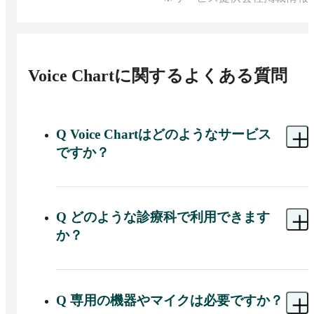
Voice Chart
に関するよくある質問
Q
Voice Chartはどのようなサービス
ですか？
A 
医療従事者が話す音声を、リアルタイムでテキ
ストに変換し、診療記録の作成を迅速かつ正確に
行える電子カルテ作成支援AIサービスです。
Q
どのような診療科で利用できます
か？
A 
内科、外科、皮膚科、歯科、精神科、小児科、
在宅医療、リハビリテーション、産婦人科など、
幅広い医療分野で利用が可能です。
Q
専用の機器やマイクは必要ですか？