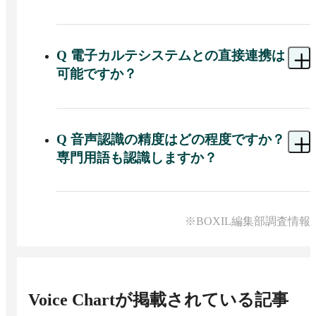
A 
特別な機器は必ずしも必要ありません。インタ
ーネット接続が可能なPC、タブレット、またはス
マートフォンがあれば利用可能です。
Q
電子カルテシステムとの直接連携は
可能ですか？
A 
現時点では、他の医療システムとの直接的な連
携機能は不可です。
Q
音声認識の精度はどの程度ですか？
専門用語も認識しますか？
A 
医師や看護師が、日常的に使用する専門用語や
略語に対応する辞書機能を備えており、カルテ記
載に十分な高い精度で認識可能です。ただし、一
※BOXIL編集部調査情報
部の薬剤名などは完全に書き起こせない場合があ
ります。
Voice Chart
が掲載されている記事