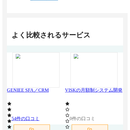
よく比較されるサービス
GENIEE SFA／CRM
VISKの月額制システム開発
AP
54
件の口コミ
0
件の口コミ
0