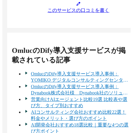
このサービスの口コミを書く
OmlucのDify導入支援サービス
が掲
載されている記事
OmlucのDify導入支援サービス導入事例：
YOMIKO デジタルコンサルティングセンター
様 AIエージェントで社内業務効率化を実
OmlucのDify導入支援サービス導入事例：
現。AIソリューションを提供する広告会社に
Dynabook株式会社様 Dynabook社のソリュー
なる挑戦 [PR]
ション事業を支えるOmluc ～ Dynabook ×
営業向けAIエージェント比較19選 比較表や選
Omlucが描く、生成AI時代の現実解とDifyの可
び方、タイプ別おすすめ
能性 Part1 [PR]
AIコンサルティング会社おすすめ比較22選！
料金やメリット・選び方のポイント
AI開発会社おすすめ18選比較｜重要な4つの選
び方ポイント