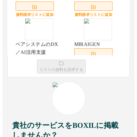
資料請求リストに追加
資料請求リストに追加
ベアシステムのDX
MIRAIGEN
／AI活用支援
資料請求リストに追加
資料請求リストに追加
リストの資料を請求する
ディジタルグロース
APTOのAI Solutions
アカデミアの生成AI
活用促進サービス
資料請求リストに追加
貴社のサービスをBOXILに掲載
資料請求リストに追加
しませんか？