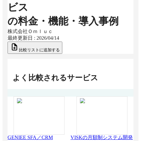
ビス
の料金・機能・導入事例
株式会社Ｏｍｌｕｃ
最終更新日 :
2026/04/14
比較リストに追加する
よく比較されるサービス
GENIEE SFA／CRM
VISKの月額制システム開発
AP