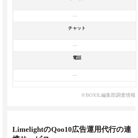
—
チャット
—
電話
—
※BOXIL編集部調査情報
LimelightのQoo10広告運用代行
の連