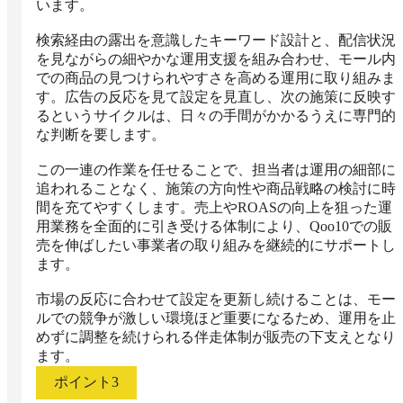
います。

検索経由の露出を意識したキーワード設計と、配信状況
を見ながらの細やかな運用支援を組み合わせ、モール内
での商品の見つけられやすさを高める運用に取り組みま
す。広告の反応を見て設定を見直し、次の施策に反映す
るというサイクルは、日々の手間がかかるうえに専門的
な判断を要します。

この一連の作業を任せることで、担当者は運用の細部に
追われることなく、施策の方向性や商品戦略の検討に時
間を充てやすくします。売上やROASの向上を狙った運
用業務を全面的に引き受ける体制により、Qoo10での販
売を伸ばしたい事業者の取り組みを継続的にサポートし
ます。

市場の反応に合わせて設定を更新し続けることは、モー
ルでの競争が激しい環境ほど重要になるため、運用を止
めずに調整を続けられる伴走体制が販売の下支えとなり
ます。
ポイント
3