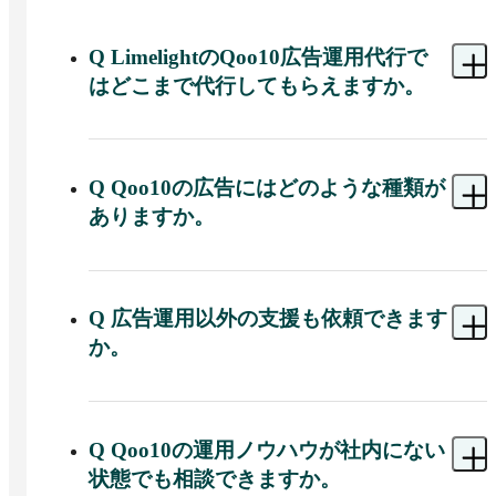
Q
LimelightのQoo10広告運用代行で
はどこまで代行してもらえますか。
A 
Qoo10に特化した広告運用業務を全面的に引き
受けます。効果的なキーワードの選定から広告の
出稿、配信後の継続的なチューニングまでの一連
Q
Qoo10の広告にはどのような種類が
のプロセスを代行します。専任のコンサルタント
ありますか。
が日々の運用調整や効果の見極めを担うため、社
内に広告運用の専任担当を置きづらい事業者で
A 
Qoo10には、タイムセールや今日の特価、共同
も、Qoo10での販促を進められます。
購入をはじめとする複数の広告メニューがありま
す。

Q
広告運用以外の支援も依頼できます
か。
LimelightのQoo10広告運用代行では、商品や販促
の狙いに応じてこれらのメニューを使い分け、目
A 
依頼できます。Qoo10の出店代行や運用代行・
的に合わせた出稿設計を行います。どのメニュー
コンサルティング、Qoo10特化型のLINE運用支援
をどう組み合わせるかはモールの仕様や商戦期の
に対応しているほか、SNS運用やInstagram・
Q
Qoo10の運用ノウハウが社内にない
動きを踏まえて判断するため、Qoo10に慣れた担
TikTok広告、インフルエンサー施策といった外部
当者に相談できます。
状態でも相談できますか。
施策にも対応しています。広告運用と周辺の施策