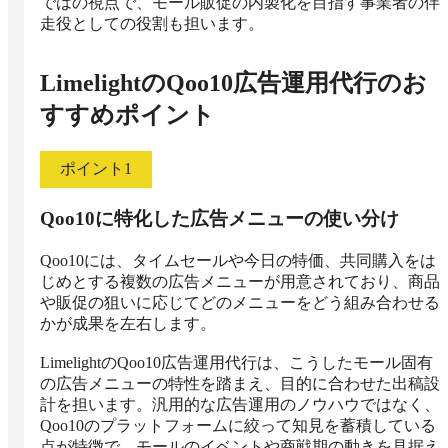
ではの視点で、モール販促の内製化を目指す事業者の伴
走役としての役割も担います。
LimelightのQoo10広告運用代行
のお
すすめポイント
ポイント
1
Qoo10に特化した広告メニューの使い分け
Qoo10には、タイムセールや今日の特価、共同購入をは
じめとする複数の広告メニューが用意されており、商品
や販促の狙いに応じてどのメニューをどう組み合わせる
かが成果を左右します。

LimelightのQoo10広告運用代行は、こうしたモール固有
の広告メニューの特性を踏まえ、目的に合わせた出稿設
計を担います。汎用的な広告運用のノウハウではなく、
Qoo10のプラットフォームに絞って知見を蓄積している
点が特徴で、モールのイベントや商戦期の動きを見据え