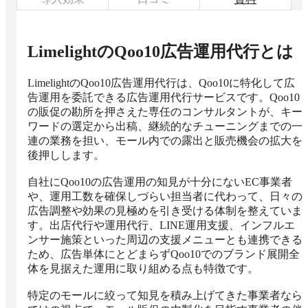
LimelightのQoo10広告運用代行
とは
LimelightのQoo10広告運用代行は、Qoo10に特化して広
告運用を委託できる広告運用代行サービスです。Qoo10
の販促の勘所を押さえた専任のコンサルタントが、キー
ワードの選定から出稿、継続的なチューニングまでの一
連の業務を担い、モール内での露出と販売機会の拡大を
後押しします。

自社にQoo10の広告運用の知見が十分にないEC事業者
や、運用工数を確保しづらい担当者に代わって、日々の
広告調整や効果の見極めを引き受ける体制を整えていま
す。出店代行や運用代行、LINE運用支援、インフルエ
ンサー施策といった周辺の支援メニューとも連携できる
ため、広告単体にとどまらずQoo10でのブランド展開全
体を見据えた運用に取り組める点も特徴です。

特定のモールに絞って知見を積み上げてきた事業者なら