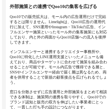
外部施策との連携でQoo10の集客を広げる
Qoo10での販売拡大は、モール内の広告運用だけで完結
するとは限りません。Limelightは、Qoo10広告の運用代
行に加えて、SNS運用やInstagram・TikTokの広告、イン
フルエンサー施策といったモール外の集客施策にも対応
しており、内と外の両面からQoo10店舗への流入を後押
しできます。

インフルエンサーと連携するクリエイター事務所や、
Qoo10に特化したLINE運用支援といったメニューも備
えており、商品やターゲットに合わせて施策を組み合わ
せることが可能です。モール内広告で獲得できる層と、
SNSやインフルエンサー経由で届く層は異なるため、両
者を併用することで新規の顧客接点を広げられるでしょ
う。

窓口を分散させずに広告運用と外部施策をまとめて相談
できる体制は、施策間の連携を取りやすく、Qoo10での
ブランド認知と販売の双方を伸ばしたい事業者にとっ
て、一貫した打ち手の設計につながります。