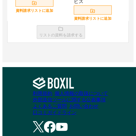
ビス
資料請求リストに追加
資料請求リストに追加
フォロワー1万人
つくるくん for
リストの資料を請求する
TikTok
ピアラのマーケティ
フォロワー1万人つ
ング支援
くるくん for TikTok
資料請求リストに追加
資料請求リストに追加
利用規約
個人情報の取扱について
外部送信ツールに関する公表事項
STORYX 採用
SNS ONE MATCH
よくあるご質問
お問い合わせ
Instagram運用支援サ
口コミガイドライン
ービス
資料請求リストに追加
資料請求リストに追加