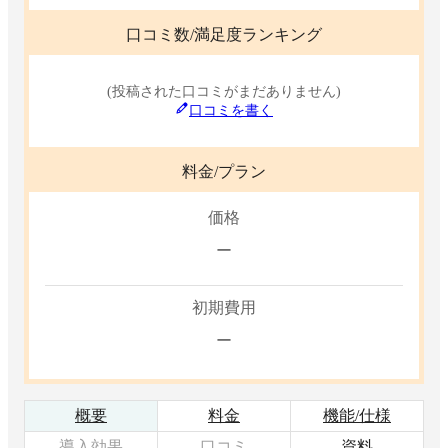
口コミ数/満足度ランキング
(投稿された口コミがまだありません)
口コミを書く
料金/プラン
価格
ー
初期費用
ー
概要
料金
機能/仕様
導入効果
口コミ
資料