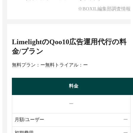
※BOXIL編集部調査情報
LimelightのQoo10広告運用代行
の料
金/プラン
無料プラン：ー
無料トライアル：ー
料金
ー
月額/ユーザー
ー
初期費用
ー