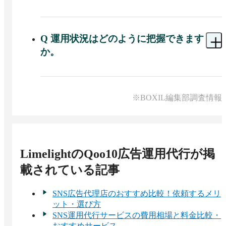
をまとめて相談できるため、Qoo10店舗の集客を
A 
相談できます。Qoo10に強いコンサルタントが
内と外の両面から設計することにつながります。
在籍しており、モール固有の広告メニューや商戦
期の動きを踏まえた運用を代行します。運用支援
Q
運用状況はどのように把握できます
や代行を通じて社内での内製化を後押しする方針
か。
も掲げているため、まずは運用を任せながら、将
来的に自社で運用体制を築いていきたいという事
A 
定期的なレポーティングを通じて運用状況を確
業者にも向いています。
認できます。配信した広告の状況や成果を共有す
る体制を備えているため、任せきりにせず、施策
※BOXIL編集部調査情報
の内容や結果を把握しながら運用を進められま
す。レポートの内容や頻度など具体的な進め方に
ついては、問い合わせを通じて相談できます。
LimelightのQoo10広告運用代行
が掲
載されている記事
SNS広告代理店のおすすめ比較！依頼するメリ
ット・選び方
SNS運用代行サービスの費用相場と料金比較・
おすすめサービス