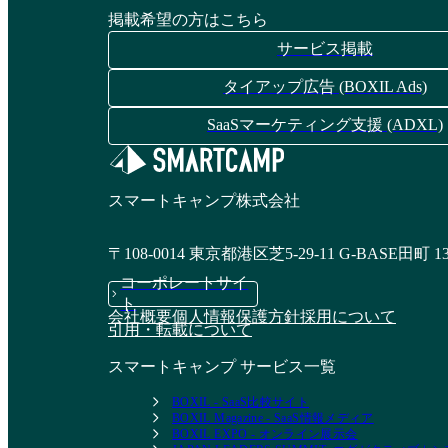
掲載希望の方はこちら
サービス掲載
タイアップ広告 (BOXIL Ads)
いえらぶクリエイタ
DYMのSNS運用代行
ーズ
SaaSマーケティング支援 (ADXL)
資料請求リストに追加
資料請求リストに追加
スマートキャンプ株式会社
〒108-0014 東京都港区芝5-29-11 G-BASE田町 1
ハーマンドットの
シェアコトのSNS運
コーポレートサイ
SNS運用代行サービ
用サービス
ト
会社概要
個人情報保護方針
採用について
ス
引用・転載について
資料請求リストに追加
スマートキャンプ サービス一覧
資料請求リストに追加
BOXIL - SaaS比較サイト
BOXIL Magazine - SaaS情報メディア
BOXIL EXPO - オンライン展示会