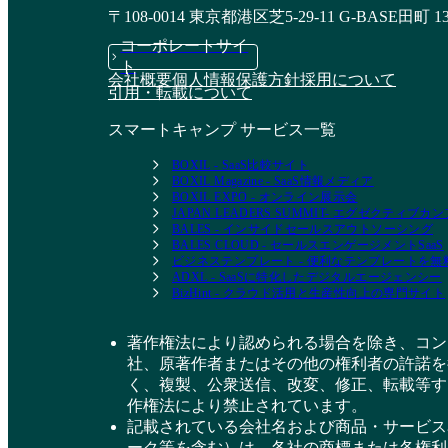
DYMのSNS運用代行
ハーマンドットの
〒108-0014 東京都港区芝5-29-11 G-BASE田町 1
SNS運用代行サービ
コーポレートサイ
ス
ト
資料請求リストに追加
会社概要
個人情報保護方針
採用について
引用・転載について
資料請求リストに追加
スマートキャンプ サービス一覧
BOXIL - SaaS比較サイト
BOXIL Magazine - SaaS情報メディア
BOXIL EXPO - オンライン展示会
JAPAN LEADERS SUMMIT- エグゼクティブ
BALES - インサイドセールスアウトソーシング
BALES CLOUD - セールスエンゲージメントSaaS
ビジネステンプレート - 便利なテンプレートを
ADXL - SaaSに特化したデジタルエージェンシー
BizHint - クラウド活用と生産性向上の専門サイト
著作権法により認められる場合を除き、コン
社、原著作者またはその他の権利者の許諾を
く、複製、公衆送信、改変、修正、転載等す
作権法により禁止されています。
記載されている会社名および商品・サービス
ーク等を含む）は、各社の商標または各権利