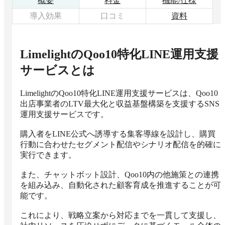
概要
料金
機能/仕様
導入効果
口コミ
資料
LimelightのQoo10特化LINE運用支援
サービス
とは
LimelightのQoo10特化LINE運用支援サービスは、Qoo10
出店事業者のLTV最大化と収益基盤構築を支援するSNS
運用支援サービスです。

購入者をLINE公式へ誘導する集客導線を設計し、購買
行動に合わせたセグメント配信やシナリオ配信を的確に
実行できます。

また、チャットボット設計、Qoo10内の他施策との連携
を組み込み、自動化された顧客育成を推進することが可
能です。

これにより、戦略立案から対応までを一貫して支援し、