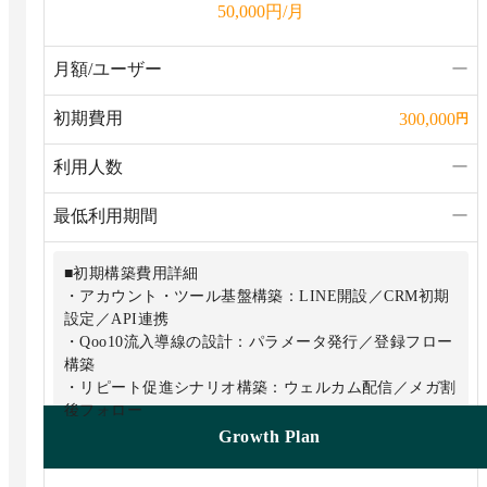
円/月
50,000
月額/ユーザー
ー
初期費用
300,000
円
利用人数
ー
最低利用期間
ー
■初期構築費用詳細
・アカウント・ツール基盤構築：LINE開設／CRM初期
設定／API連携
・Qoo10流入導線の設計：パラメータ発行／登録フロー
構築
・リピート促進シナリオ構築：ウェルカム配信／メガ割
後フォロー
・UI・自動化設定：リッチメニュー／自動応答メッセー
Growth Plan
ジ