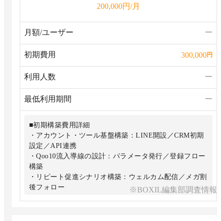
円/月
200,000
■プラン詳細
・定期メッセージの配信設定（月4回まで）
・配信結果のレポーティング
月額/ユーザー
ー
・チャットでの非同期コミュニケーション
初期費用
300,000
円
利用人数
ー
最低利用期間
ー
■初期構築費用詳細
・アカウント・ツール基盤構築：LINE開設／CRM初期
設定／API連携
・Qoo10流入導線の設計：パラメータ発行／登録フロー
構築
・リピート促進シナリオ構築：ウェルカム配信／メガ割
後フォロー
※BOXIL編集部調査情報
・UI・自動化設定：リッチメニュー／自動応答メッセー
ジ