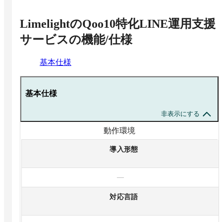
■プラン詳細
・メガ割前後の戦略設計
LimelightのQoo10特化LINE運用支援
・初回登録時メッセージの改善提案／設定
サービス
の機能/仕様
・リッチメニューの改善提案／設定
・定期メッセージ配信内容の設計／設定
・セグメント別再購入促進メッセージ配信内容の設計／
基本仕様
設定
・効果測定／分析
・リピート率／LTV改善KPIの設計および月次レビュー
基本仕様
・定例MTG（月1回）
・チャットでの非同期コミュニケーション
非表示にする
動作環境
導入形態
—
対応言語