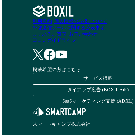
利用規約
個人情報の取扱について
STORYX 採用
シェアコトのSNS運
外部送信ツールに関する公表事項
Instagram運用支援サ
用サービス
よくあるご質問
お問い合わせ
ービス
口コミガイドライン
資料請求リストに追加
資料請求リストに追加
掲載希望の方はこちら
サービス掲載
SNS ONE MATCH
いえらぶクリエイタ
タイアップ広告 (BOXIL Ads)
ーズ
SaaSマーケティング支援 (ADXL)
資料請求リストに追加
資料請求リストに追加
スマートキャンプ株式会社