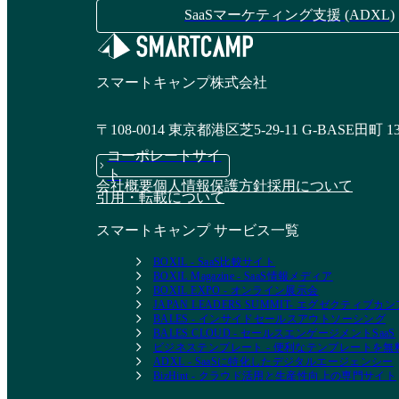
性リスク管理ツー
SaaSマーケティング支援 (ADXL)
ル）
資料請求リストに追加
資料請求リストに追加
スマートキャンプ株式会社
〒108-0014 東京都港区芝5-29-11 G-BASE田町 1
コーポレートサイ
ヤグラ セキュリティ
Aikido Security
ト
会社概要
個人情報保護方針
採用について
プラットフォーム
引用・転載について
資料請求リストに追加
スマートキャンプ サービス一覧
資料請求リストに追加
BOXIL - SaaS比較サイト
BOXIL Magazine - SaaS情報メディア
BOXIL EXPO - オンライン展示会
JAPAN LEADERS SUMMIT- エグゼクティブ
BALES - インサイドセールスアウトソーシング
BALES CLOUD - セールスエンゲージメントSaaS
ビジネステンプレート - 便利なテンプレートを
ADXL - SaaSに特化したデジタルエージェンシー
BizHint - クラウド活用と生産性向上の専門サイト