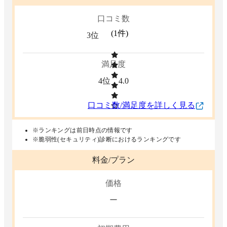
口コミ数
(
1
件)
3位
満足度
4位
4.0
口コミ数/満足度を詳しく見る
※ランキングは前日時点の情報です
※脆弱性(セキュリティ)診断におけるランキングです
料金/プラン
価格
ー