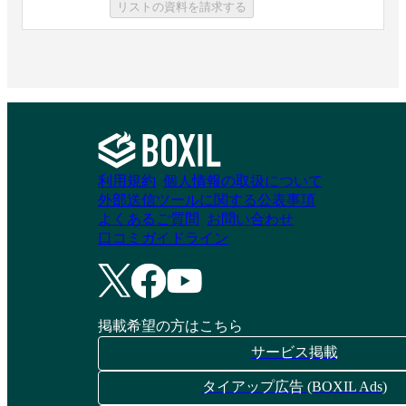
リストの資料を請求する
ルのシステム脆弱性
One™ Cloud Security
診断サービス
資料請求リストに追加
資料請求リストに追加
TrendAI Vision
TrendAI Vision
利用規約
個人情報の取扱について
外部送信ツールに関する公表事項
One™ Container
One™ Cyber Risk
よくあるご質問
お問い合わせ
Security
Exposure
口コミガイドライン
Management
資料請求リストに追加
資料請求リストに追加
掲載希望の方はこちら
サービス掲載
SBOM Archi（脆弱
KeeperPAM
タイアップ広告 (BOXIL Ads)