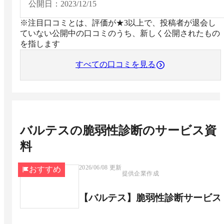
用していく想定です。
公開日：
2023/12/15
※注目口コミとは、評価が★3以上で、投稿者が退会し
ていない公開中の口コミのうち、新しく公開されたもの
を指します
すべての口コミを見る
バルテスの脆弱性診断
のサービス資
料
2026/06/08
更新
おすすめ
提供企業作成
【バルテス】脆弱性診断サービス