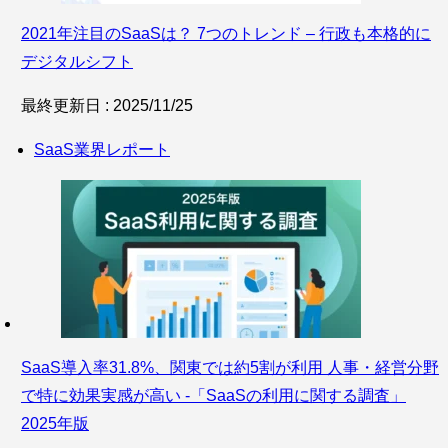
2021年注目のSaaSは？ 7つのトレンド – 行政も本格的に
デジタルシフト
最終更新日 : 2025/11/25
SaaS業界レポート
SaaS導入率31.8%、関東では約5割が利用 人事・経営分野
で特に効果実感が高い -「SaaSの利用に関する調査」
2025年版