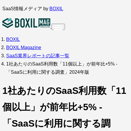
内
SaaS情報メディア by
BOXIL
容
を
ス
BOXIL
インタビュー
導入事例
キ
BOXIL Magazine
ッ
SaaS業界レポートの記事一覧
プ
1社あたりのSaaS利用数「11個以上」が前年比+5% -
「SaaSに利用に関する調査」2024年版
調査・アンケート
1社あたりのSaaS利用数「11
個以上」が前年比+5% -
「SaaSに利用に関する調