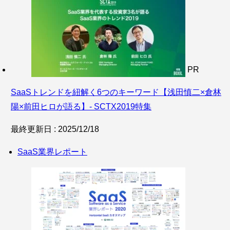
PR
SaaSトレンドを紐解く6つのキーワード【浅田慎二×倉林
陽×前田ヒロが語る】‐ SCTX2019特集
最終更新日 : 2025/12/18
SaaS業界レポート