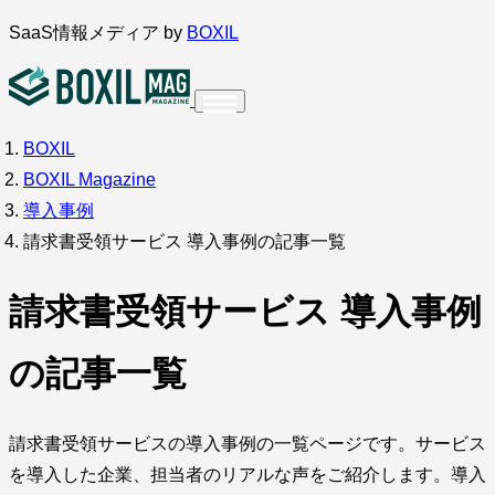
内
SaaS情報メディア by
BOXIL
容
を
ス
BOXIL
インタビュー
導入事例
調査・アンケート
キ
BOXIL Magazine
ッ
サービス比較
キーワードから探す
導入事例
プ
請求書受領サービス 導入事例の記事一覧
SaaS情報メディア by
BOXIL
請求書受領サービス 導入事例
の記事一覧
請求書受領サービスの導入事例の一覧ページです。サービス
を導入した企業、担当者のリアルな声をご紹介します。導入