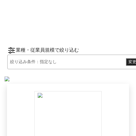
2025
年
下半期
（
7月
〜
12月
）にBOXILユーザ
ーから資料請求されたサービスをもとに、カ
*1
*2
テゴリ別ランキング
をご紹介します。
※掲載している情報は
2026年1月14日
時点の
情報です。
業種・従業員規模で絞り込む
絞り込み条件：
指定なし
変