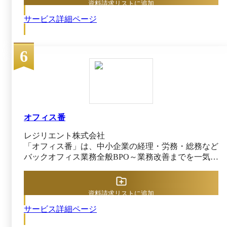
資料請求リストに追加
も自動で作成可能です。 2. レポートで受取状況や支
サービス詳細ページ
払い状況を可視化して支払い漏れをゼロに 支払金
額レポート、受取状況レポートで受取状況や支払状況
を可視化できます。 また、毎月10日までに支払源
6
泉所得税のレポート作成にも対応しています。 3. 稟
議から支払いまで一気通貫、内部統制を強化！ 請求
書の回収や仕訳、振込をデジタルで完結したい企業様
へ、おすすめの請求書受領サービスです。
オフィス番
レジリエント株式会社
「オフィス番」は、中小企業の経理・労務・総務など
バックオフィス業務全般BPO～業務改善までを一気通
貫で専門チームに委託できるサービスです。 月1時
間・スポット利用から対応可能な柔軟さが特長で、経
験豊富なクライアントパートナーとアシスタントスタ
資料請求リストに追加
ッフが担当となり、必要な業務を日常的に支援しま
サービス詳細ページ
す。 オフィス番では、見積書や請求書の発行、記帳
代行から、人事労務では給与計算や勤怠管理、入退社