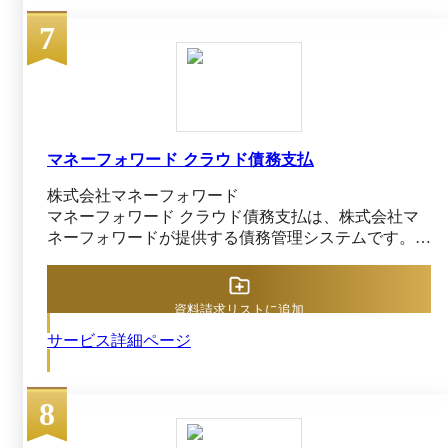
手続きまで幅広くカバーします。また、ITツール導入
7
支援や業務マニュアル作成など、バックオフィスの仕
組み作りにも対応しており、独特な業務や業界特有の
依頼も個別相談が可能です。 バックオフィス業務の
「管理」と「実行」を一気通貫で任せられるため、自
社内に専任担当や管理者が不足している企業でも安心
です。 オフィス番の導入により煩雑な給与・労務処
理から解放され、本来注力すべきコア業務に専念でき
マネーフォワード クラウド債務支払
るようになることで、生産性向上や人的コスト削減に
株式会社マネーフォワード
つながります。
マネーフォワード クラウド債務支払は、株式会社マ
ネーフォワードが提供する債務管理システムです。請
求書の受領から支払依頼の承認、会計ソフト連携ま
で、一連のプロセスをクラウド上で完結できます。紙
の稟議書や請求書の回覧、押印が不要となり、バック
資料請求リストに追加
オフィス業務のペーパーレス化と迅速なテレワーク承
サービス詳細ページ
認を実現します。 事前申請と請求書を紐付けた柔軟
なワークフローにより、「高額時のみ上司承認」のよ
うな条件付き電子承認を自動化し、最大10段階（※）
8
の承認フローに対応できることも特徴です。郵送やメ
ール添付、Webアップロードなど、多様な請求書受領
方法に対応し、AI-OCRで支払先や金額、適格請求書