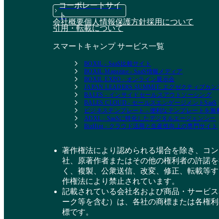
コーポレートサイ
ト
会社概要
個人情報保護方針
採用について
引用・転載について
スマートキャンプ サービス一覧
BOXIL - SaaS比較サイト
BOXIL Magazine - SaaS情報メディア
BOXIL EXPO - オンライン展示会
JAPAN LEADERS SUMMIT- エグゼクティブ
BALES - インサイドセールスアウトソーシング
BALES CLOUD - セールスエンゲージメントSaaS
ビジネステンプレート - 便利なテンプレートを
ADXL - SaaSに特化したデジタルエージェンシー
BizHint - クラウド活用と生産性向上の専門サイト
著作権法により認められる場合を除き、コン
社、原著作者またはその他の権利者の許諾を
く、複製、公衆送信、改変、修正、転載等す
作権法により禁止されています。
記載されている会社名および商品・サービス
ーク等を含む）は、各社の商標または各権利
標です。