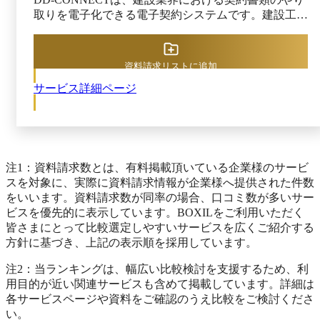
分担を確認し、以降はリアルタイムに進捗共有しなが
取りを電子化できる電子契約システムです。建設工事
ら定型業務を遂行します。 必要に応じて業務プロセ
の発注者と協力会社（下請け業者）との間で交わされ
スの見直しやクラウドツール導入支援といった提案も
る注文書や契約書、請求書、図面などを紙や郵送に頼
受けられるため、単なる業務代行に留まらず継続的な
らずにオンラインで交換できるようにし、大量の書面
業務改善を含めた包括的な経理サポート体制を構築で
資料請求リストに追加
処理や収入印紙の貼付といった従来の負担を削減しま
きる点が特徴です。 ※出典：Chatwork 経理アシスタ
サービス詳細ページ
す。 建設業では法改正により契約書の電子化が解禁
ント公式HP（2025年11月4日閲覧）
され、テレワーク推進やコスト削減の観点から電子契
約への移行が求められています。DD-CONNECTはこ
うした背景で、工事契約の締結プロセスをクラウド上
に置き換え、関係者全員がどこからでも契約手続きを
行える環境を構築可能です。 利用企業はDD-
注1：資料請求数とは、有料掲載頂いている企業様のサービ
CONNECT上で契約書類を作成し、取引先となる協力
スを対象に、実際に資料請求情報が企業様へ提供された件数
会社に電子的に送信して電子署名による承認を行いま
をいいます。資料請求数が同率の場合、口コミ数が多いサー
す。両者の承諾がそろった契約書にはタイムスタンプ
ビスを優先的に表示しています。BOXILをご利用いただく
が付され、クラウド上の契約フォルダに自動保管され
皆さまにとって比較選定しやすいサービスを広くご紹介する
る仕組みです。契約締結の過程はリアルタイムに履歴
方針に基づき、上記の表示順を採用しています。
として残り、発注側・受注側の双方で契約書の閲覧や
注2：当ランキングは、幅広い比較検討を支援するため、利
ダウンロードが可能です。 書類の改訂や再発行もデ
用目的が近い関連サービスも含めて掲載しています。詳細は
ータ上で完結するため、最新版の共有や差し替えも効
各サービスページや資料をご確認のうえ比較をご検討くださ
率的に行えます。また、DD-CONNECTは企業の基幹
い。
システムと連携して動作する設計で、既存の発注管理