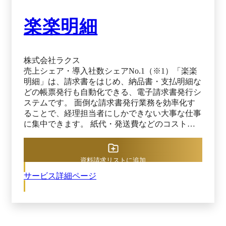
楽楽明細
株式会社ラクス
売上シェア・導入社数シェアNo.1（※1）「楽楽
明細」は、請求書をはじめ、納品書・支払明細な
どの帳票発行も自動化できる、電子請求書発行シ
ステムです。 面倒な請求書発行業務を効率化す
ることで、経理担当者にしかできない大事な仕事
に集中できます。 紙代・発送費などのコストも
大幅削減できる為、システム導入費用を差し引い
ても短期間でコスト削減効果を実感できます。
累計導入社数14,000社突破（※2）しており、上
資料請求リストに追加
場企業から中小企業にまで幅広く選ばれる、高い
サービス詳細ページ
継続率を誇る、信頼のサービスです。 ※1 デロイ
ト トーマツ ミック経済研究所「クラウド帳票発
行サービスの市場の実態と展望」（ミックITリポ
ート2025年3月号）における「売上シェア」、
「導入社数シェア」第1位 ※2 2025年6月時点 ※2