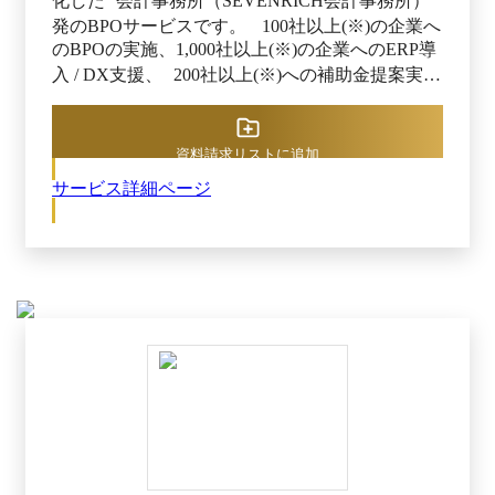
化した 会計事務所（SEVENRICH会計事務所）
発のBPOサービスです。 100社以上(※)の企業へ
のBPOの実施、1,000社以上(※)の企業へのERP導
入 / DX支援、 200社以上(※)への補助金提案実績
があります。 経営・バックオフィスの相談に対
応が可能です。 【2.アウトソース先に依存しない
業務フロー設計と自社での運用定着までをサポー
資料請求リストに追加
トします】 私たちは「業務のアウトソース」だ
サービス詳細ページ
けでなく最終的にはお客様に業務をお戻しできる
サービスを提供しています。 一時的にリソース
を補うだけでなく、最終的にお客様の業務の効率
化を果たすことが目的であり、その手段として業
務の代行やコンサルティングがあるという考えが
違いです。 【3.業務設計から業務代行まで対応可
能です】 各バックオフィスSaaSツールの導入か
ら業務設計、それらを用いた業務代行まで対応可
能です。 希望に合わせてメニューを組み合わせ
て依頼できます。 DX支援では、ツールの提案、
最適なプランの選定、導入から運用定着までのサ
ポートを受けられます。 業務設計支援は、業務
フローの効率化を行い、経理業務自体を圧縮可能
です。 ※出典：公式HP（2025年4月1日）