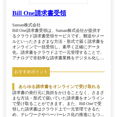
Bill One請求書受領
Sansan株式会社
Bill One請求書受領は、Sansan株式会社が提供す
るクラウド請求書受領サービスです。郵送やメー
ルといったさまざまな方法・形式で届く請求書を
オンラインで一括受領し、素早く正確にデータ
化。請求書をクラウド上で一元管理することで、
アナログで非効率な請求書業務をデジタル化しま
す。インボイス制度や電子帳簿保存法にも対応
し、月次決算業務を効率化することで、企業経営
おすすめポイント
における意思決定のスピードを加速します。
あらゆる請求書をオンラインで受け取れる
請求書の発行元に負担をかけることなく、さまざ
まな方法・形式で届いていた請求書をオンライン
で受け取ることができます。また、Bill Oneで受
領した請求書はクラウド上で一元管理できるた
め、テレワークやペーパーレス化の推進にもつな