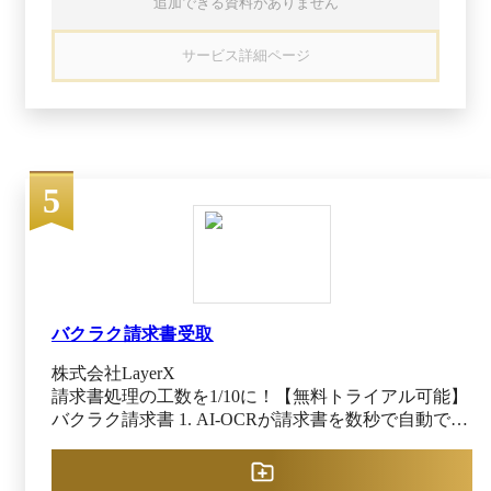
追加できる資料がありません
いう国内でも導入しやすい価格帯でサービスを提
供しております。 また、品質に関しては、再委
サービス詳細ページ
託スタッフが対応するケースがほとんどの業務代
行サービスの中でも珍しい、採用倍率100倍以上
の厳しい選考をクリアした各領域のプロフェッシ
ョナルである自社社員が直接業務にあたりますの
で、ご利用中のお客様にも非常に高いご評価をい
ただいております。 業務プロセスの改善を実現
5
したい企業様はぜひStepBaseをご検討ください。
バクラク請求書受取
株式会社LayerX
請求書処理の工数を1/10に！【無料トライアル可能】
バクラク請求書 1. AI-OCRが請求書を数秒で自動で読
み取り！手入力をゼロに AIを使用して、複数枚の
請求書を自動読み取りできます。 さらに、過去の
仕訳データを学習して自動で入力補完し、振込データ