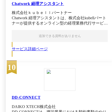
Chatwork 経理アシスタント
株式会社ｋｕｂｅｌｌパートナー
Chatwork 経理アシスタントは、株式会社kubellパート
ナーが提供するオンライン型の経理業務代行サービス
です。ビジネスチャット「Chatwork」を通じて専門チ
ームに経理実務を依頼でき、バックオフィスの業務プ
追加できる資料がありません
ロセス自体をクラウド経由で提供しています。 請求
書発行や売掛／買掛管理、仕訳入力、経費精算対応な
サービス詳細ページ
ど、幅広い経理業務を月間10時間から必要な分だけま
とめてアウトソーシング可能です。 依頼を受けた
Chatwork 経理アシスタント側では、10年以上（※）
10
の実務経験を持つ経理人材やシステム導入に明るい人
材からなる専任チームが担当し、クラウド会計ソフト
をはじめ適切なツールを用いて業務処理を実施しま
す。 必要に応じて顧問税理士との連携にも対応して
おり、日次・月次から年次の経理業務までカバー範囲
が広いです。そのため、経営者や経理担当者が専門家
対応に追われる心配がありません。 Chatwork 経理ア
DD-CONNECT
シスタントの導入時には専属の業務支援チームが利用
DAIKO XTECH株式会社
企業とのキックオフミーティングで業務フローや役割
DD-CONNECTは、建設業界における契約書類のやり