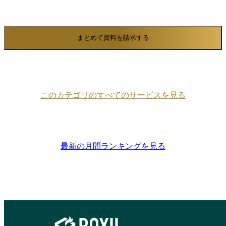
システムやERPから契約書データを取り込み、自社書
式のまま電子契約用の文書を発行まで可能です。
DD-CONNECTでは、契約書以外にも見積依頼から発
まとめて資料を請求する
注契約、業務完了報告、請求および検収に至るまで、
プロジェクトに伴う各種帳票をすべて電子ファイルで
扱えます。 そのため、土木・建築・塗装・舗装・解
体などさまざまな工事業種で利用しやすく、さらに工
事請負契約だけでなく清掃業務委託契約など異なる種
類の契約書にも対応しています。契約当事者の種別を
このカテゴリのすべてのサービスを見る
問わず利用可能であり、不動産の賃貸借契約や派遣・
請負契約など他業種の契約手続にも転用が可能です。
DD-CONNECTはたんなる契約書電子化ツールを超え
て、建設業務における契約手続きをトータルにサポー
トしてくれるサービスです。
最新の月間ランキングを見る