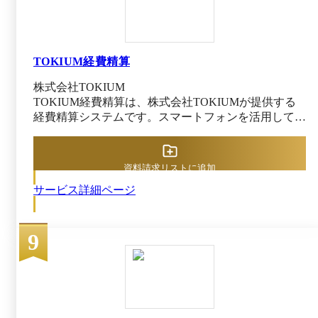
の登録番号まで正確に読み取りデータ化します。 会
計ソフトとのAPI・CSV連携やFBデータ（振込用デー
タ）出力によって、支払業務まで効率化できる点もメ
リットです。 ※出典：マネーフォワード クラウド債
TOKIUM経費精算
務支払公式HP（2025年12月10日閲覧）
株式会社TOKIUM
TOKIUM経費精算は、株式会社TOKIUMが提供する
経費精算システムです。スマートフォンを活用して外
出先からでも経費申請や承認が完結します。直感的で
わかりやすい操作画面で誰でも簡単に操作でき、申請
後はタイムライン上で承認進捗を確認できることが特
資料請求リストに追加
徴です。 領収書の撮影からデータ化、原本保管まで
サービス詳細ページ
を一括代行するため、経費処理にかかる時間を約10分
の1（※）に短縮できます。交通費をICカードや乗換
案内と連携して入力業務を自動化できるのも強みで
9
す。 料金体系は領収書件数に応じた従量課金制で、
アカウント数は無制限、追加料金不要なので、規模拡
大時もコスト増を抑えられます。 ※出典：TOKIUM
経費精算公式HP（2025年12月8日閲覧）